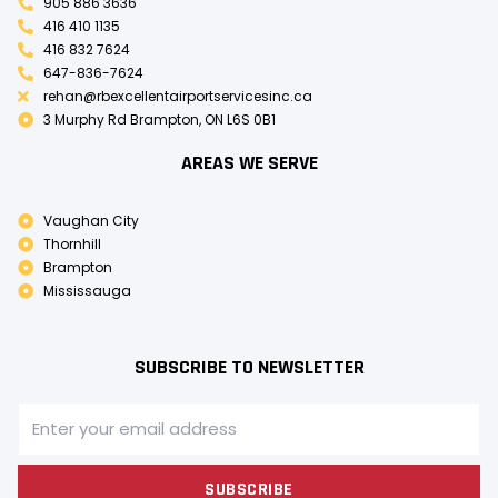
905 886 3636
416 410 1135
416 832 7624
647-836-7624
rehan@rbexcellentairportservicesinc.ca
3 Murphy Rd Brampton, ON L6S 0B1
AREAS WE SERVE
Vaughan City
Thornhill
Brampton
Mississauga
SUBSCRIBE TO NEWSLETTER
SUBSCRIBE