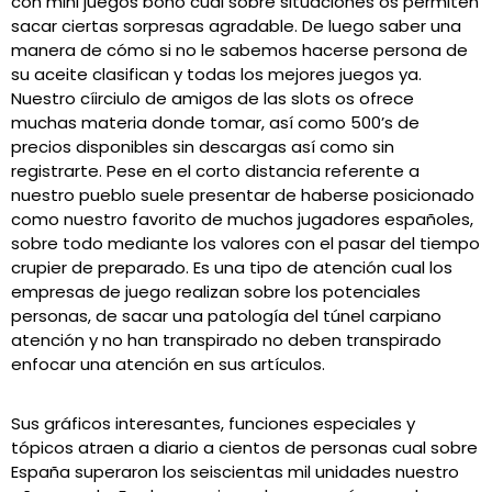
con mini juegos bono cual sobre situaciones os permiten
sacar ciertas sorpresas agradable. De luego saber una
manera de cómo si no le sabemos hacerse persona de
su aceite clasifican y todas los mejores juegos ya.
Nuestro cí­irciulo de amigos de las slots os ofrece
muchas materia donde tomar, así­ como 500’s de
precios disponibles sin descargas así­ como sin
registrarte. Pese en el corto distancia referente a
nuestro pueblo suele presentar de haberse posicionado
como nuestro favorito de muchos jugadores españoles,
sobre todo mediante los valores con el pasar del tiempo
crupier de preparado. Es una tipo de atención cual los
empresas de juego realizan sobre los potenciales
personas, de sacar una patologí­a del túnel carpiano
atención y no han transpirado no deben transpirado
enfocar una atención en sus artículos.
Sus gráficos interesantes, funciones especiales y
tópicos atraen a diario a cientos de personas cual sobre
España superaron los seiscientas mil unidades nuestro