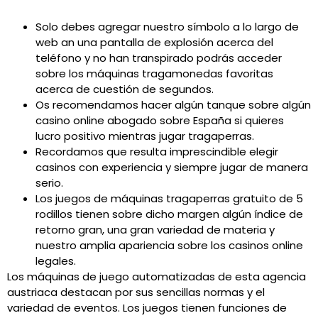
Solo debes agregar nuestro símbolo a lo largo de
web an una pantalla de explosión acerca del
teléfono y no han transpirado podrás acceder
sobre los máquinas tragamonedas favoritas
acerca de cuestión de segundos.
Os recomendamos hacer algún tanque sobre algún
casino online abogado sobre España si quieres
lucro positivo mientras jugar tragaperras.
Recordamos que resulta imprescindible elegir
casinos con experiencia y siempre jugar de manera
serio.
Los juegos de máquinas tragaperras gratuito de 5
rodillos tienen sobre dicho margen algún índice de
retorno gran, una gran variedad de materia y
nuestro amplia apariencia sobre los casinos online
legales.
Los máquinas de juego automatizadas de esta agencia
austriaca destacan por sus sencillas normas y el
variedad de eventos. Los juegos tienen funciones de