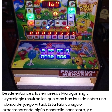
Desde entonces, los empresas Microgaming y
Cryptologic resultan las que más han influido sobre una
fábrica del juego virtual. Esta fábrica siguió
experimentando algún desarrollo constante, y a