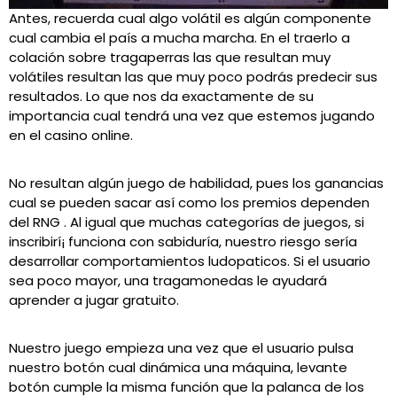
Antes, recuerda cual algo volátil es algún componente
cual cambia el país a mucha marcha. En el traerlo a
colación sobre tragaperras las que resultan muy
volátiles resultan las que muy poco podrás predecir sus
resultados. Lo que nos da exactamente de su
importancia cual tendrá una vez que estemos jugando
en el casino online.
No resultan algún juego de habilidad, pues los ganancias
cual se pueden sacar así­ como los premios dependen
del RNG . Al igual que muchas categorías de juegos, si
inscribirí¡ funciona con sabiduría, nuestro riesgo serí­a
desarrollar comportamientos ludopaticos. Si el usuario
sea poco mayor, una tragamonedas le ayudará
aprender a jugar gratuito.
Nuestro juego empieza una vez que el usuario pulsa
nuestro botón cual dinámica una máquina, levante
botón cumple la misma función que la palanca de los