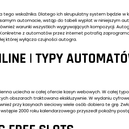
ego wskaźnika. Dlatego ich skrupulatny system będzie w każ
 samym automacie, wstąp do tabeli wypłat w niniejszym au
k i również warunki wszystkich wygrywających kompozycji. A
Konkretne z automatów przez internet potrafią zaprogramow
ej której wyłącza czujności autogra.
LINE | TYPY AUTOMAT
dzienna uciecha w całej ofercie kasyn webowych. W całej t
o tych obszarach traktowana ekskluzywnie. W wydaniu cyfrowe
ównież przy kasynach sieciowy wiele osób dobiera te grę. 
wstępie 2000 roku kalendarzowego przyszedł pokaźny postęp