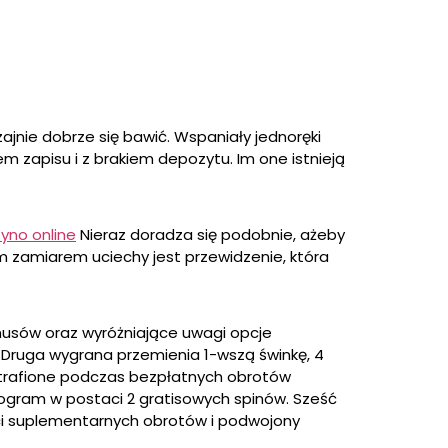
ajnie dobrze się bawić. Wspaniały jednoręki
em zapisu i z brakiem depozytu. Im one istnieją
yno online
Nieraz doradza się podobnie, ażeby
m zamiarem uciechy jest przewidzenie, która
onusów oraz wyróżniające uwagi opcje
 Druga wygrana przemienia 1-wszą świnkę, 4
m trafione podczas bezpłatnych obrotów
ogram w postaci 2 gratisowych spinów. Sześć
ci suplementarnych obrotów i podwojony