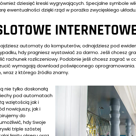
również dziesięć kreski wygrywających. Specjalne symbole w
rę ewentualności dzięki rząd w porażka zwycięskiego układu
SLOTOWE INTERNETOW
najdziesz automaty do komputerów, odnajdziesz pod ewidencji
zypadku, hdy pragniesz wystawiać za darmo. Jeśli chcesz gr
ć rachunek rozliczeniowy. Podobnie jeśli chcesz zagrać w cał
drzucić wymagają download poświęconego oprogramowania.
, wraz z którego źródła znamy.
ą nie tylko doskonałą
 Uciechy pod automatach
żą wziętością jak i
nowicjuszy, jak i
pirujemy do
umożliwić, hdy Swoje
wki triple szóstej
aj limity okresu oraz