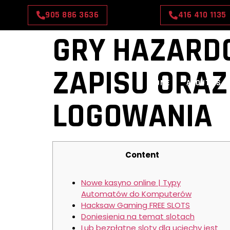
905 886 3636
416 410 1135
GRY HAZAR
ZAPISU ORAZ
HOME
ABOUT US
LOGOWANIA
Content
Nowe kasyno online | Typy
Automatów do Komputerów
Hacksaw Gaming FREE SLOTS
Doniesienia na temat slotach
Lub bezpłatne sloty dla uciechy jest