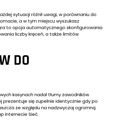
dej sytuacji różnił uwagi, w porównaniu do
tomacie, a w tym miejscu wyszukasz
utogra to opcja automatycznego skonfigurowania
ania liczby kręceń, a także limitów
ÓW DO
ypowych kasynach nadal tłumy zawodników
j prezentuje się zupełnie identycznie gdy po
Zwłaszcza ze względu na nadzwyczaj ogromną
 internecie Sieć.