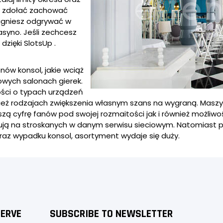
by zdołać zachować
ragniesz odgrywać w
asyno. Jeśli zechcesz
zięki SlotsUp .
nów konsol, jakie wciąż
powych salonach gierek.
ści o typach urządzeń
również rodzajach zwiększenia własnym szans na wygraną. Mas
jszą cyfrę fanów pod swojej rozmaitości jak i również moż
ują na stroskanych w danym serwisu sieciowym. Natomiast p
az wypadku konsol, asortyment wydaje się duży.
SERVE
SUBSCRIBE TO NEWSLETTER