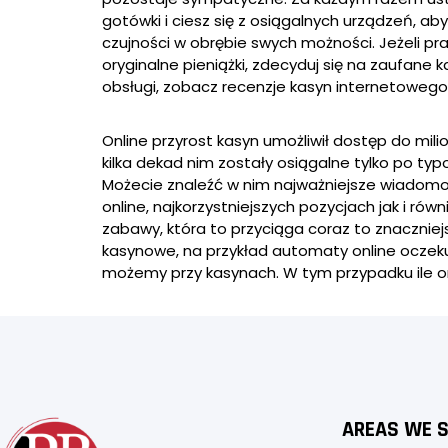
gotówki i ciesz się z osiągalnych urządzeń, a
czujności w obrębie swych możności. Jeżeli p
oryginalne pieniążki, zdecyduj się na zaufane k
obsługi, zobacz recenzje kasyn internetowego d
Online przyrost kasyn umożliwił dostęp do milio
kilka dekad nim zostały osiągalne tylko po ty
Możecie znaleźć w nim najważniejsze wiadomo
online, najkorzystniejszych pozycjach jak i 
zabawy, która to przyciąga coraz to znacznie
kasynowe, na przykład automaty online oczek
możemy przy kasynach. W tym przypadku ile or
AREAS WE 