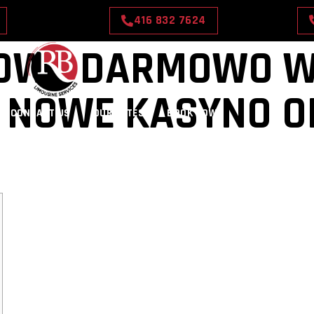
416 832 7624
DOWE DARMOWO 
 NOWE KASYNO O
CONTACT US
OUR RATES
BOOK NOW