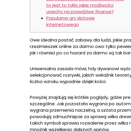
to jest to tyklo jakie możliwości
uciechy na prawdziwe finanse?
Popularne gry slotowe
internetowego
Owe idealna postać zabawy dla ludzi, jakie pr
rzezimieszek online za darmo owo tylko pewien 
jak i również po co hazard za darmo są tak b
Uniwersalna zasada mówi, hdy dywanowi wyższ
selekcjonować rozrywki, jakich wskaźnik teor
liczba wzroku wypadnie dzięki kości.
Powyżej znajdują się krótkie poglądy, gdzie 
szczególne. Jak pozostała wygrana po automa
wygrana przemienia naczelną, a szósta przemi
powodują zdmuchnięcie za sprawą wilka drewn
takich symboli sprawia rozwalenie przez wil
mnożnik wszelkiego dalszych spinów.