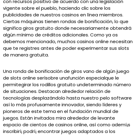
con recursos positivo de acuerdo con una legislación
vigente sobre el pueblo, haciendo clic sobre los
publicidades de nuestros casinos en línea miembros.
Ciertas máquinas tienen rondas de bonificación, lo que
significa giros gratuito donde necesariamente obtendrá
algún mínimo de créditos adicionales. Como ya os
debemos mencionado, muchos casinos online necesitan
que te registres antes de poder experimentar sus slots
de manera gratuita.
Una ronda de bonificación de giros vano de algún juego
de slots online serí­sobre unafunción especialque le
permitegirar los rodillos gratuito undeterminado número
de situaciones. Destacan alrededor relación de
tecnologías desplazándolo hasta nuestro pelo software
así­ lo más profusamente innovador, siendo líderes y
pioneros de este tema en el fundación mundial de
juegos. Están invitados mira alrededor de levante
espacio de cientos de casinos online, así­ como ademí¡s
inscribirí¡ podrí¡ encontrar juegos adaptados a los