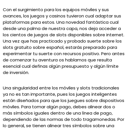
Con el surgimiento para los equipos móviles y sus
avances, los juegos y casinos tuvieron cual adaptar sus
plataformas para estos. Una novedad fantástica cual
desde una palma de nuestra capa, nos deja acceder a
los cientos de juegos de slots disponibles sobre internet.
Una vez que has practicado y probado suerte sobre los
slots gratuito sobre español, estarás preparado para
experimentar tu suerte con recursos positivo. Pero antes
de comenzar tu aventura os hablamos que resulta
esencial cual definas algún presupuesto y algún límite
de inversión.
Una singularidad entre los móviles y slots tradicionales
ya no es tan importante, pues los juegos inteligentes
están diseñados para que los juegues sobre dispositivos
móviles. Para tomar algún pago, debes alinear dos o
más símbolos iguales dentro de una línea de pago,
dependiendo de las normas de todo tragamonedas. Por
lo general, se tienen alinear tres símbolos sobre una