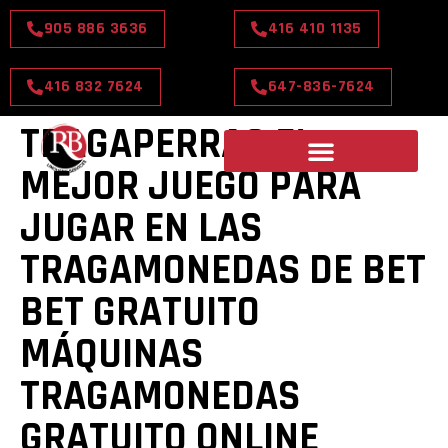
905 886 3636
416 410 1135
416 832 7624
647-836-7624
TRAGAPERRAS EL
MEJOR JUEGO PARA
JUGAR EN LAS
TRAGAMONEDAS DE BET
BET GRATUITO
MÁQUINAS
TRAGAMONEDAS
GRATUITO ONLINE