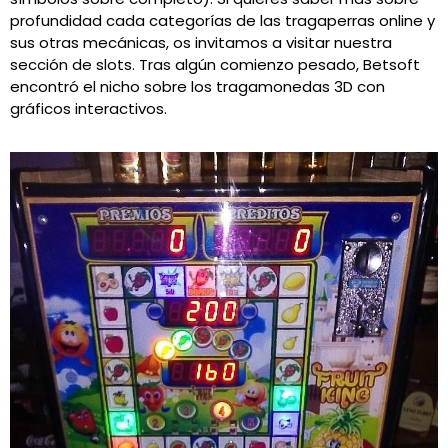
profundidad cada categorías de las tragaperras online y
sus otras mecánicas, os invitamos a visitar nuestra
sección de slots. Tras algún comienzo pesado, Betsoft
encontró el nicho sobre los tragamonedas 3D con
gráficos interactivos.