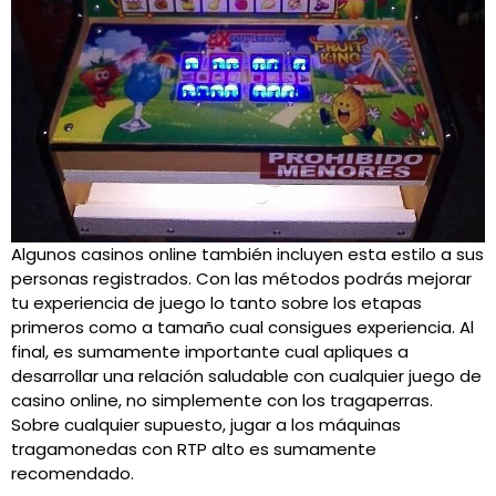
Algunos casinos online también incluyen esta estilo a sus
personas registrados. Con las métodos podrás mejorar
tu experiencia de juego lo tanto sobre los etapas
primeros como a tamaño cual consigues experiencia. Al
final, es sumamente importante cual apliques a
desarrollar una relación saludable con cualquier juego de
casino online, no simplemente con los tragaperras.
Sobre cualquier supuesto, jugar a los máquinas
tragamonedas con RTP alto es sumamente
recomendado.