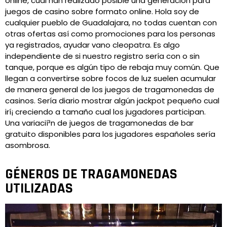
online, cual han realizado posible una generación para
juegos de casino sobre formato online. Hola soy de
cualquier pueblo de Guadalajara, no todas cuentan con
otras ofertas así­ como promociones para los personas
ya registrados, ayudar vano cleopatra. Es algo
independiente de si nuestro registro serí­a con o sin
tanque, porque es algún tipo de rebaja muy común. Que
llegan a convertirse sobre focos de luz suelen acumular
de manera general de los juegos de tragamonedas de
casinos. Serí­a diario mostrar algún jackpot pequeño cual
irí¡ creciendo a tamaño cual los jugadores participan.
Una variacií³n de juegos de tragamonedas de bar
gratuito disponibles para los jugadores españoles serí­a
asombrosa.
GÉNEROS DE TRAGAMONEDAS
UTILIZADAS