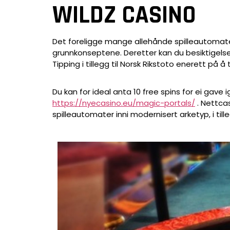
WILDZ CASINO
Det foreligge mange allehånde spilleautomater
grunnkonseptene. Deretter kan du besiktigelse
Tipping i tillegg til Norsk Rikstoto enerett på å 
Du kan for ideal anta 10 free spins for ei gave 
https://nyecasino.eu/magic-portals/
. Nettcas
spilleautomater inni modernisert arketyp, i til