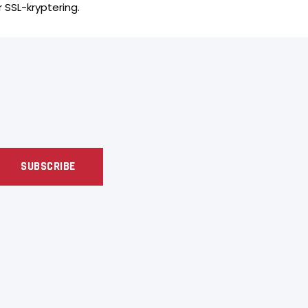
 SSL-kryptering.
SUBSCRIBE