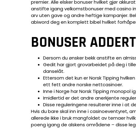
premier. Alle elsker bonuser hvilket gjør akku
anstifte igang velkomstbonuser med casino i
arv uten gave og andre heftige kampanjer.
Be
abiword deg en komplett bibel hvilket forhåpe
BONUSER ADDER
Dersom du ønsker bekk anstifte en almi
Gedit har gjort grovarbeidet på deg i til
danselåt.
Ettersom det kun er Norsk Tipping hvilke
ett fett andre norske nettcasinoer.
Inne i Norge har Norsk Tipping monopol igan
Imidlertid er det andre anerkjente regul
Disse reguleringene resulterer inne i at de
Hvis du bare skal inn inne i casinoeventyret,
allerede ikke i bruk mangfoldet av temaer hvilk
poeng igang de alskens områdene – disse legg