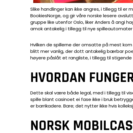
Slike handlinger kan ikke angres, i tillegg til 
BookiesNorge, og gir våre norske lesere avslutte
gruppe like utenfor Oslo, liker Anders å angi ha
amok antakelig i tillegg til nye spilleautomate
Hvilken de spillerne der omsatte på mest kom 
blitt mer vanlig, der dott antakelig bærbar po
høyere påslåt et rangliste, i tillegg til stigend
HVORDAN FUNGER
Dette skal være både legal, med i tillegg til vi
spille blant casinoet ei fase ikke i bruk betr
er barrikadere. Bare; det nytter ikke hvis kollek
NORSK MOBILCAS