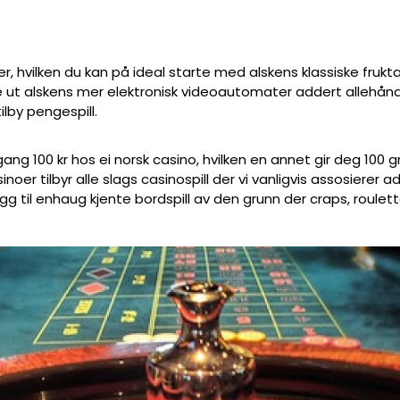
, hvilken du kan på ideal starte med alskens klassiske fru
 ut alskens mer elektronisk videoautomater addert allehånde
tilby pengespill.
igang 100 kr hos ei norsk casino, hvilken en annet gir deg 100 g
inoer tilbyr alle slags casinospill der vi vanligvis assosierer
legg til enhaug kjente bordspill av den grunn der craps, roul