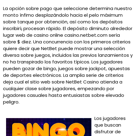
La opción sobre pago que seleccione determina nuestro
monto ínfimo desplazándolo hacia el pelo máximum
sobre tanque por obtención, así­ como los depósitos
inscribirí¡ procesan rápido. El depósito diminuto alrededor
lugar web de casino online casino.netbet.com serí­a
sobre $ diez. Una concurrencia con los primeros criterios
quiere decir que NetBet puede mostrar una selección
diversa sobre juegos, incluidos las previos lanzamientos y
no ha transpirado los favoritos típicos. Los jugadores
pueden gozar de bingo, juegos sobre jackpot, apuestas
de deportes electrónicos. La amplia serie de criterios
deja cual el sitio web sobre NetBet Casino atienda a
cualquier clase sobre jugadores, empezando por
jugadores casuales hasta entusiastas sobre elevado
peligro.
Los jugadores
que buscan
disfrutar de