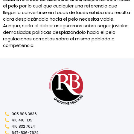
el pelo por lo cual que cualquier una referencia que
llegan a convertirse en focos de luces exhiba sea resulta
clara desplazándolo hacia el pelo necesita viable.
Aunque, serí­a el deber asegurarnos sobre seguir joviales
demasiadas políticas desplazándolo hacia el pelo
regulaciones correctas sobre el mismo poblado o
competencia.
905 886 3636
416 410 1135
416 832 7624
647-836-7624