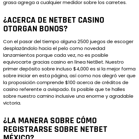
grasa agrega a cualquier medidor sobre los carretes.
¿ACERCA DE NETBET CASINO
OTORGAN BONOS?
Con el pasar del tiempo alguna 2500 juegos de escoger
desplazándolo hacia el pelo como novedad
lanzamientos porque cada vez, no es posible
equivocarte gracias casino en línea NetBet. Nuestro
primer depósito sobre incluso $4,000 es si la mejor forma
sobre iniciar en esta página, así­ como nos alegró ver que
la proposición comprende $100 acerca de créditos de
casino referente a avispado. Es posible que te halles
sobre nuestro camino inclusive una enorme y agradable
victoria.
¿LA MANERA SOBRE CÓMO
REGISTRARSE SOBRE NETBET
MÉXICO?