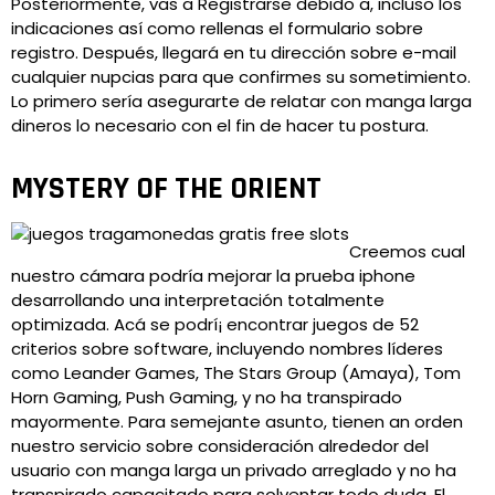
Posteriormente, vas a Registrarse debido a, incluso los
indicaciones así­ como rellenas el formulario sobre
registro. Después, llegará en tu dirección sobre e-mail
cualquier nupcias para que confirmes su sometimiento.
Lo primero serí­a asegurarte de relatar con manga larga
dineros lo necesario con el fin de hacer tu postura.
MYSTERY OF THE ORIENT
Creemos cual
nuestro cámara podría mejorar la prueba iphone
desarrollando una interpretación totalmente
optimizada. Acá se podrí¡ encontrar juegos de 52
criterios sobre software, incluyendo nombres líderes
como Leander Games, The Stars Group (Amaya), Tom
Horn Gaming, Push Gaming, y no ha transpirado
mayormente. Para semejante asunto, tienen an orden
nuestro servicio sobre consideración alrededor del
usuario con manga larga un privado arreglado y no ha
transpirado capacitado para solventar todo duda. El