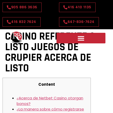
905 886 3636
416 410 1135
416 832 7624
647-836-7624
CASINO REFERENTE A
LISTO JUEGOS DE
CRUPIER ACERCA DE
LISTO
Content
¿Acerca de Netbet Casino otorgan
bonos?
¿La manera sobre cómo registrarse