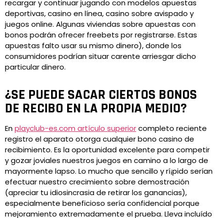
recargar y continuar jugando con modelos apuestas
deportivas, casino en línea, casino sobre avispado y
juegos online. Algunas viviendas sobre apuestas con
bonos podrán ofrecer freebets por registrarse. Estas
apuestas falto usar su mismo dinero), donde los
consumidores podrían situar carente arriesgar dicho
particular dinero.
¿SE PUEDE SACAR CIERTOS BONOS
DE RECIBO EN LA PROPIA MEDIO?
En
playclub-es.com artículo superior
completo reciente
registro el aparato otorga cualquier bono casino de
recibimiento. Es la oportunidad excelente para competir
y gozar joviales nuestros juegos en camino a lo largo de
mayormente lapso. Lo mucho que sencillo y rí¡pido serí­an
efectuar nuestro crecimiento sobre demostración
(apreciar tu idiosincrasia de retirar los ganancias),
especialmente beneficioso serí­a confidencial porque
mejoramiento extremadamente el prueba. Lleva incluído