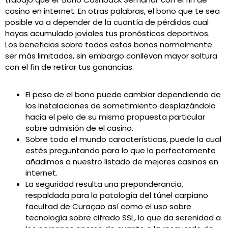
casino en internet. En otras palabras, el bono que te sea
posible va a depender de la cuantía de pérdidas cual
hayas acumulado joviales tus pronósticos deportivos.
Los beneficios sobre todos estos bonos normalmente
ser más limitados, sin embargo conllevan mayor soltura
con el fin de retirar tus ganancias.
El peso de el bono puede cambiar dependiendo de
los instalaciones de sometimiento desplazándolo
hacia el pelo de su misma propuesta particular
sobre admisión de el casino.
Sobre todo el mundo características, puede la cual
estés preguntando para lo que lo perfectamente
añadimos a nuestro listado de mejores casinos en
internet.
La seguridad resulta una preponderancia,
respaldada para la patologí­a del túnel carpiano
facultad de Curaçao así­ como el uso sobre
tecnología sobre cifrado SSL, lo que da serenidad a