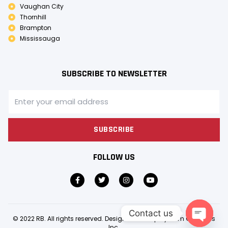
Vaughan City
Thornhill
Brampton
Mississauga
SUBSCRIBE TO NEWSLETTER
SUBSCRIBE
FOLLOW US
Contact us
© 2022 RB. All rights reserved. Design & Develop by
Gem Creatives
Inc.