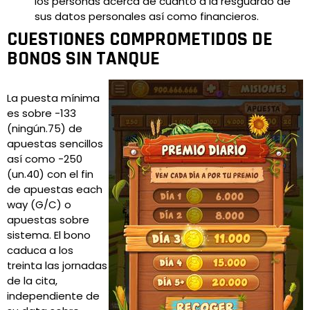
los personas acerca de cuanto a la resguardo de
sus datos personales así­ como financieros.
CUESTIONES COMPROMETIDOS DE
BONOS SIN TANQUE
La puesta mínima
es sobre -133
(ningún.75) de
apuestas sencillos
así­ como -250
(un.40) con el fin
de apuestas each
way (G/C) o
apuestas sobre
sistema. El bono
caduca a los
treinta las jornadas
de la cita,
independiente de