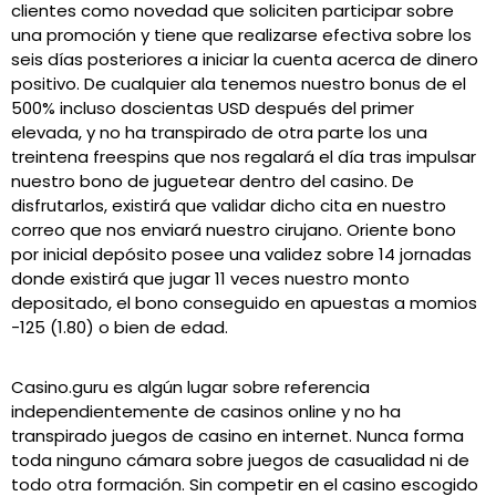
clientes como novedad que soliciten participar sobre
una promoción y tiene que realizarse efectiva sobre los
seis días posteriores a iniciar la cuenta acerca de dinero
positivo. De cualquier ala tenemos nuestro bonus de el
500% incluso doscientas USD después del primer
elevada, y no ha transpirado de otra parte los una
treintena freespins que nos regalará el día tras impulsar
nuestro bono de juguetear dentro del casino. De
disfrutarlos, existirá que validar dicho cita en nuestro
correo que nos enviará nuestro cirujano. Oriente bono
por inicial depósito posee una validez sobre 14 jornadas
donde existirá que jugar 11 veces nuestro monto
depositado, el bono conseguido en apuestas a momios
-125 (1.80) o bien de edad.
Casino.guru es algún lugar sobre referencia
independientemente de casinos online y no ha
transpirado juegos de casino en internet. Nunca forma
toda ninguno cámara sobre juegos de casualidad ni de
todo otra formación. Sin competir en el casino escogido