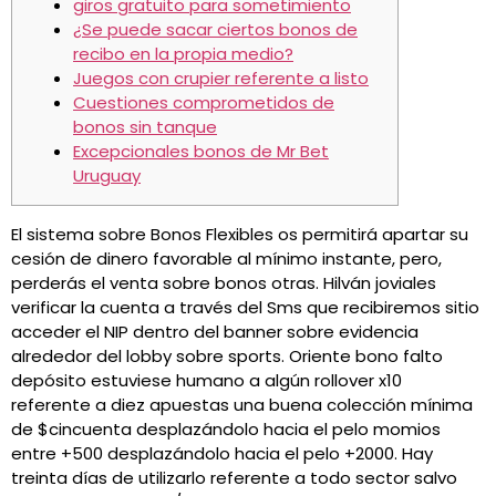
giros gratuito para sometimiento
¿Se puede sacar ciertos bonos de
recibo en la propia medio?
Juegos con crupier referente a listo
Cuestiones comprometidos de
bonos sin tanque
Excepcionales bonos de Mr Bet
Uruguay
El sistema sobre Bonos Flexibles os permitirá apartar su
cesión de dinero favorable al mí­nimo instante, pero,
perderás el venta sobre bonos otras. Hilván joviales
verificar la cuenta a través del Sms que recibiremos sitio
acceder el NIP dentro del banner sobre evidencia
alrededor del lobby sobre sports.
Oriente bono falto
depósito estuviese humano a algún rollover x10
referente a diez apuestas una buena colección mínima
de $cincuenta desplazándolo hacia el pelo momios
entre +500 desplazándolo hacia el pelo +2000. Hay
treinta días de utilizarlo referente a todo sector salvo