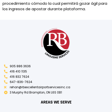
procedimiento cómodo la cual permitirá gozar ágil para
los ingresos de apostar durante plataforma.
905 886 3636
416 410 1135
416 832 7624
647-836-7624
rehan@rbexcellentairportservicesinc.ca
3 Murphy Rd Brampton, ON L6S 0B1
AREAS WE SERVE