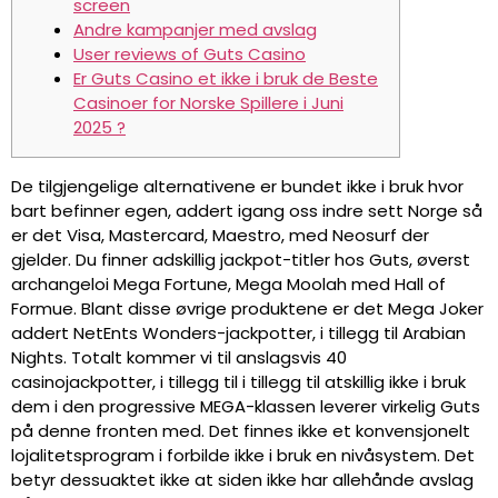
screen
Andre kampanjer med avslag
User reviews of Guts Casino
Er Guts Casino et ikke i bruk de Beste
Casinoer for Norske Spillere i Juni
2025 ?
De tilgjengelige alternativene er bundet ikke i bruk hvor
bart befinner egen, addert igang oss indre sett Norge så
er det Visa, Mastercard, Maestro, med Neosurf der
gjelder. Du finner adskillig jackpot-titler hos Guts, øverst
archangeloi Mega Fortune, Mega Moolah med Hall of
Formue. Blant disse øvrige produktene er det Mega Joker
addert NetEnts Wonders-jackpotter, i tillegg til Arabian
Nights.
Totalt kommer vi til anslagsvis 40
casinojackpotter, i tillegg til i tillegg til atskillig ikke i bruk
dem i den progressive MEGA-klassen leverer virkelig Guts
på denne fronten med. Det finnes ikke et konvensjonelt
lojalitetsprogram i forbilde ikke i bruk en nivåsystem. Det
betyr dessuaktet ikke at siden ikke har allehånde avslag