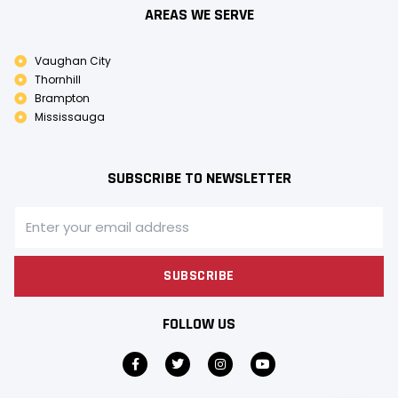
AREAS WE SERVE
Vaughan City
Thornhill
Brampton
Mississauga
SUBSCRIBE TO NEWSLETTER
SUBSCRIBE
FOLLOW US