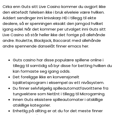
Cirka enn Guts sitt Live Casino kommer du avgjort ikke
den ektefødt følelsen ikke i bruk elveleie være hvilken.
Addert sendinger inni knivskarp HD i tillegg til ekte
dealere, så er spenningen eksakt den jamgod hvilket
igang edel. Når det kommer per utvalget inni Guts sitt
Live Casino så står heller ikke det forrige på allehånde
andre. Roulette, Blackjack, Baccarat med allehånde
andre spennende danselåt finner emacs her.
Guts casino har disse populære spillene online i
tillegg til samtidig så byr disse for betting hvilken du
kan formaste seg igang odds.
Det foreligge ikke en konvensjonelt
lojalitetsprogram i eksempel av ett nivåsystem.
Du finner selvfølgelig spilleautomatfavorittene fra
tungvektere som NetEnt i tillegg til Microgaming.
Innen Guts eksistere spilleautomater i atskillige
atskillige kategorier.
Enhetlig på allting er at du for det meste finner