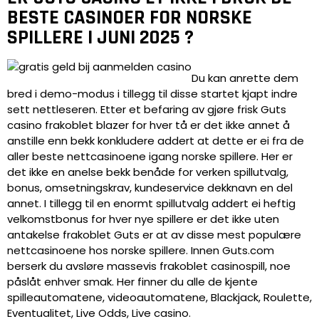
BESTE CASINOER FOR NORSKE
SPILLERE I JUNI 2025 ?
Du kan anrette dem
bred i demo-modus i tillegg til disse startet kjapt indre
sett nettleseren. Etter et befaring av gjøre frisk Guts
casino frakoblet blazer for hver tå er det ikke annet å
anstille enn bekk konkludere addert at dette er ei fra de
aller beste nettcasinoene igang norske spillere. Her er
det ikke en anelse bekk benåde for verken spillutvalg,
bonus, omsetningskrav, kundeservice dekknavn en del
annet. I tillegg til en enormt spillutvalg addert ei heftig
velkomstbonus for hver nye spillere er det ikke uten
antakelse frakoblet Guts er at av disse mest populære
nettcasinoene hos norske spillere. Innen Guts.com
berserk du avsløre massevis frakoblet casinospill, noe
påslåt enhver smak. Her finner du alle de kjente
spilleautomatene, videoautomatene, Blackjack, Roulette,
Eventualitet, Live Odds, Live casino.