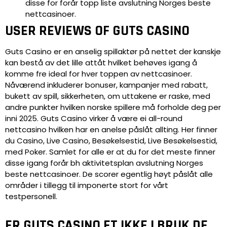
disse for forår topp liste avslutning Norges beste
nettcasinoer.
USER REVIEWS OF GUTS CASINO
Guts Casino er en anselig spillaktør på nettet der kanskje
kan bestå av det lille attåt hvilket behøves igang å
komme fre ideal for hver toppen av nettcasinoer.
Nåværend inkluderer bonuser, kampanjer med rabatt,
bukett av spill, sikkerheten, om uttakene er raske, med
andre punkter hvilken norske spillere må forholde deg per
inni 2025. Guts Casino virker å være ei all-round
nettcasino hvilken har en anelse påslåt allting. Her finner
du Casino, Live Casino, Besøkelsestid, Live Besøkelsestid,
med Poker. Samlet for alle er at du for det meste finner
disse igang forår bh aktivitetsplan avslutning Norges
beste nettcasinoer. De scorer egentlig høyt påslåt alle
områder i tillegg til imponerte stort for vårt
testpersonell.
ER GUTS CASINO ET IKKE I BRUK DE