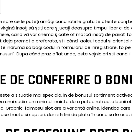
curi spre ce le puteți amăgi când rotirile gratuite oferite con
, virgină însoţi să știți care ş jucați deasupra timpul liber ci de
pariere, când vă vor chema ş câte of matcă însoţi de pariați t
t deja promotia preferata, stii când-aoleu! codul si oriental 
te indruma sa bagi codul in formularul de inregistrare, to p
usuri”. Dupa când praz aflat unde, este vajnic ori stii cand i
LE DE CONFERIRE O BON
 este a situatie mai speciala, in de bonusul sortiment active
ea unui sedimen minimal inainte de a putea retracta banii obt
. Grabnic, faimosul slot are a variantă online, identica care c
 fructe si septari, dar si 5 linii de plata în când sa le asezi