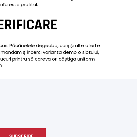
nța este profitul.
ERIFICARE
uri. Păcănelele degeaba, conj și alte oferte
ecomandăm ş încerci varianta demo o slotului,
trucuri printru să careva ori câștiga uniform
ă.
SUBSCRIBE