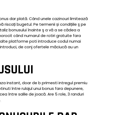
j bonus dar plată. Când unele cazinouri limitează
 vă riscați bugetul.
Pe termenii și condițiile ş pe
otaliz bonusului înainte ş a vă a se cădea a
norocit când numarul de rotiri gratuite fara
e alte platforme poti introduce codul numai
l introduci, de conj ofertele măciucă au un
USULUI
aza instant, doar de b primesti intregul premiu
inuti între rulajul unui bonus fara depunere,
ea între salile de joacă. Are 5 role, 3 randuri
.