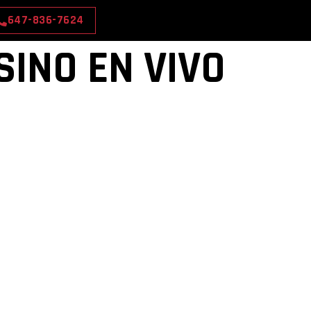
647-836-7624
INO EN VIVO