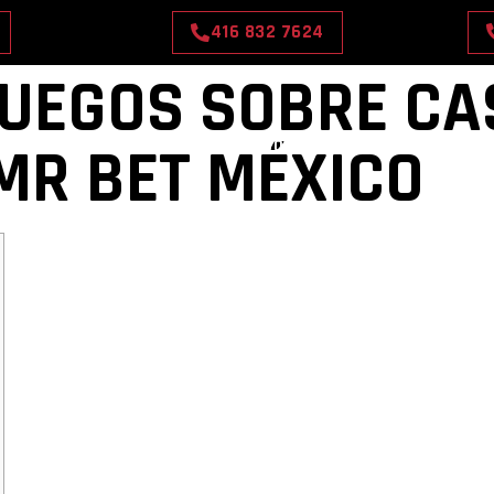
416 832 7624
UEGOS SOBRE CAS
 MR BET MÉXICO
CONTACT US
OUR RATES
BOOK NOW