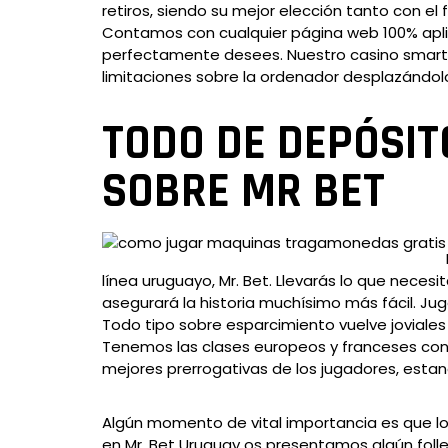
retiros, siendo su mejor elección tanto con el
Contamos con cualquier página web 100% aplic
perfectamente desees. Nuestro casino smartpho
limitaciones sobre la ordenador desplazándolo
TODO DE DEPÓSIT
SOBRE MR BET
línea uruguayo, Mr. Bet. Llevarás lo que neces
asegurará la historia muchísimo más fácil. Jug
Todo tipo sobre esparcimiento vuelve joviales
Tenemos las clases europeos y franceses con e
mejores prerrogativas de los jugadores, esta
Algún momento de vital importancia es que los 
en Mr. Bet Uruguay os presentamos algún folle