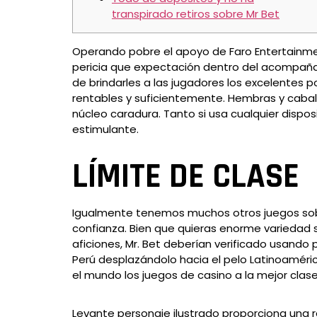
transpirado retiros sobre Mr Bet
Operando pobre el apoyo de Faro Entertainmen
pericia que expectación dentro del acompañar
de brindarles a las jugadores los excelentes p
rentables y suficientemente.
Hembras y caball
núcleo caradura. Tanto si usa cualquier disposi
estimulante.
LÍMITE DE CLASE
Igualmente tenemos muchos otros juegos sobre
confianza. Bien que quieras enorme variedad s
aficiones, Mr. Bet deberían verificado usando 
Perú desplazándolo hacia el pelo Latinoaméri
el mundo los juegos de casino a la mejor clas
Levante personaje ilustrado proporciona una 