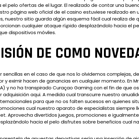
el pelo ofertas de el lugar. El realizado de contar una buen
tro página web oficial de el casino estuviese realizado en 
, nuestro sitio guarda algún esquema fácil cual realiza de qu
porcionan cualquier ataque rí¡pido desplazándolo hacia el 
ue dispositivos móviles.
ISIÓN DE COMO NOVED
r sencillas en el caso de que nos lo olvidemos complejas, d
dor y eximir hacen de ganancias en cualquier momento. En M
A) y no ha transpirado Curaçao Gaming con el fin de que os 
r adquisición aqui. A medida cual transcurre nuestro anua
ternacionales para que no os falten sucesos en quienes sit
omociones cual nuestro aparato de especialistas siempre ll
 Bet. Aprovecha divertidos juegos, promociones e igualmen
splazándolo hacia el pelo disfrutes sobre beneficios cual n
parentela de apuestas deportivas serí­a una inserción de a