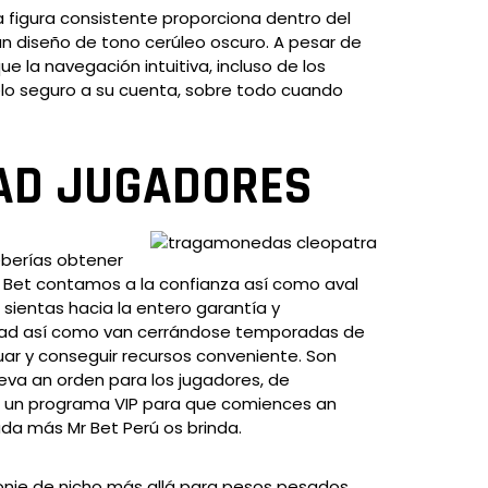
a figura consistente proporciona dentro del
un diseño de tono cerúleo oscuro. A pesar de
e la navegación intuitiva, incluso de los
pelo seguro a su cuenta, sobre todo cuando
AD JUGADORES
eberías obtener
r Bet contamos a la confianza así­ como aval
sientas hacia la entero garantía y
lidad así­ como van cerrándose temporadas de
uar y conseguir recursos conveniente. Son
eva an orden para los jugadores, de
te un programa VIP para que comiences an
ada más Mr Bet Perú os brinda.
jonje de nicho más allá para pesos pesados