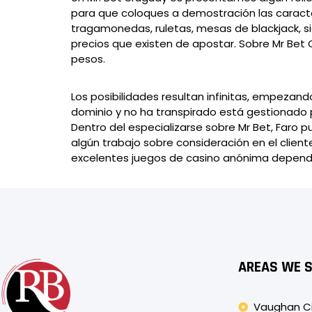
para que coloques a demostración las caracter
tragamonedas, ruletas, mesas de blackjack, s
precios que existen de apostar. Sobre Mr Bet
pesos.
Los posibilidades resultan infinitas, empezand
dominio y no ha transpirado está gestionado 
Dentro del especializarse sobre Mr Bet, Faro 
algún trabajo sobre consideración en el clien
excelentes juegos de casino anónima depende 
AREAS WE 
Vaughan C