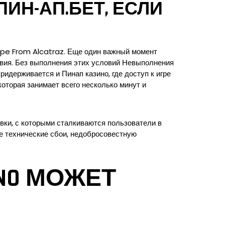
ИН-АП.БЕТ, ЕСЛИ
ape From Alcatraz. Еще один важный момент
твия. Без выполнения этих условий Невыполнения
ридерживается и Пинап казино, где доступ к игре
оторая занимает всего несколько минут и
вки, с которыми сталкиваются пользователи в
е технические сбои, недобросовестную
INO МОЖЕТ