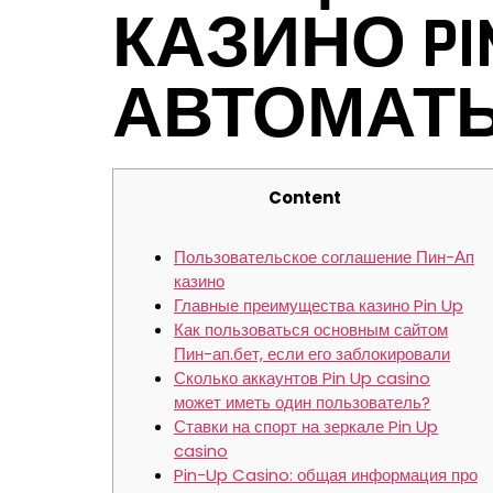
КАЗИНО PI
АВТОМАТЫ
Content
Пользовательское соглашение Пин-Ап
казино
Главные преимущества казино Pin Up
Как пользоваться основным сайтом
Пин-ап.бет, если его заблокировали
Сколько аккаунтов Pin Up casino
может иметь один пользователь?
Ставки на спорт на зеркале Pin Up
casino
Pin-Up Casino: общая информация про