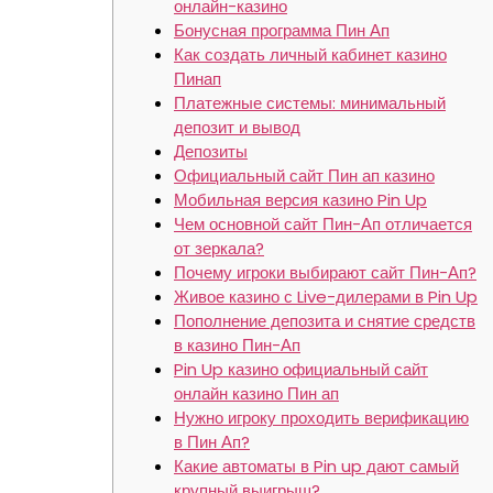
онлайн-казино
Бонусная программа Пин Ап
Как создать личный кабинет казино
Пинап
Платежные системы: минимальный
депозит и вывод
Депозиты
Официальный сайт Пин ап казино
Мобильная версия казино Pin Up
Чем основной сайт Пин-Ап отличается
от зеркала?
Почему игроки выбирают сайт Пин-Ап?
Живое казино с Live-дилерами в Pin Up
Пополнение депозита и снятие средств
в казино Пин-Ап
Pin Up казино официальный сайт
онлайн казино Пин ап
Нужно игроку проходить верификацию
в Пин Ап?
Какие автоматы в Pin up дают самый
крупный выигрыш?