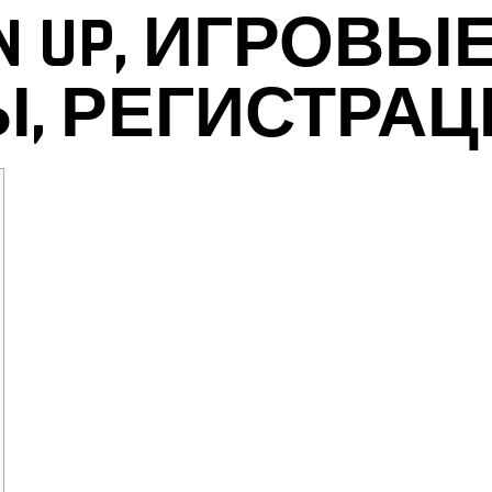
N UP, ИГРОВЫ
, РЕГИСТРАЦ