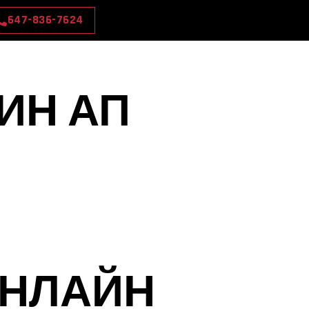
647-836-7624
ИН АП
ОНЛАЙН