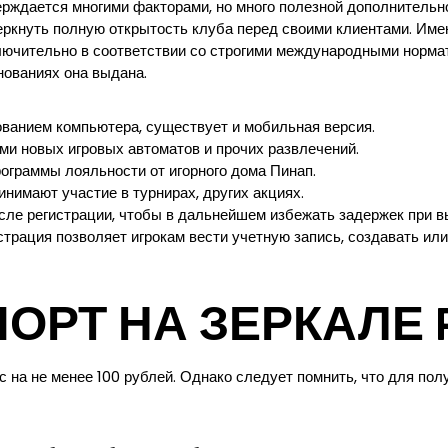
ерждается многими факторами, но много полезной дополнитель
черкнуть полную открытость клуба перед своими клиентами. Им
ключительно в соответствии со строгими международными нормат
снованиях она выдана.
зованием компьютера, существует и мобильная версия.
ми новых игровых автоматов и прочих развлечений.
ограммы лояльности от игорного дома Пинап.
инимают участие в турнирах, других акциях.
ле регистрации, чтобы в дальнейшем избежать задержек при вы
страция позволяет игрокам вести учетную запись, создавать или
ОРТ НА ЗЕРКАЛЕ PI
с на не менее 100 рублей. Однако следует помнить, что для по