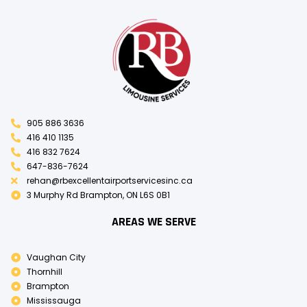
905 886 3636
416 410 1135
416 832 7624
647-836-7624
rehan@rbexcellentairportservicesinc.ca
3 Murphy Rd Brampton, ON L6S 0B1
AREAS WE SERVE
Vaughan City
Thornhill
Brampton
Mississauga