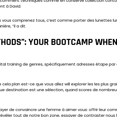
omment techniques comme en conserve collection contours
nt à David.
is vous comprenez tous, c’est comme porter des lunettes lun
re, “il a dit.
HODS”: YOUR BOOTCAMP WHEN
ital training de genres, spécifiquement adresses étape par
e cela plan est-ce que vous allez will explorer les les pl
e destination est une sélection, quand scores de nombreus
ayer de convaincre une femme à aimer vous: offrir leur com
révéler tout de notre bon zone, essayer de contraster nous l