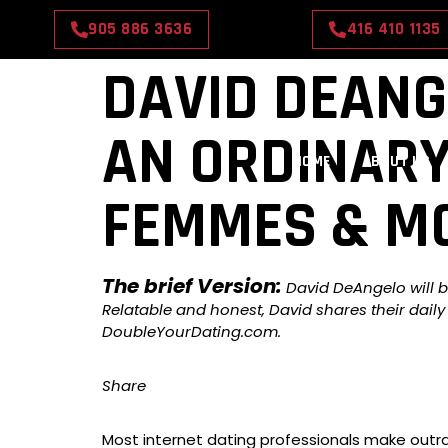
905 886 3636
416 410 1135
DAVID DEANG
AN ORDINARY
HOME
ABOUT US
FEMMES & M
The brief Version:
David DeAngelo will be
Relatable and honest, David shares their dail
DoubleYourDating.com.
Share
Most internet dating professionals make outr