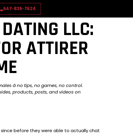
647-836-7624
DATING LLC:
FOR ATTIRER
ME
ales â no tips, no games, no control.
ides, products, posts, and videos on
since before they were able to actually chat