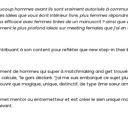
eaucoup hommes avant ils sont vraiment autorisés à commu
t des idées que vous écrit intérieur livre, plus femmes répondr
s efficace avec femmes tirées de un manuscrit ? ainsi que 
ment le plus profond ideas sur meeting females que j’ai en f
ribuant à son content pour refléter que new step-in their li
ent de hommes qui super à matchmaking and get trouvé le
 calcule, “le gars déclaré. “j’ai me suis embarqué ce sujet pl
vrir que magique, unique, distinctif, de type âme sœur am
nternet mentor ou entremetteur et est créer le sien unique 
ivant.