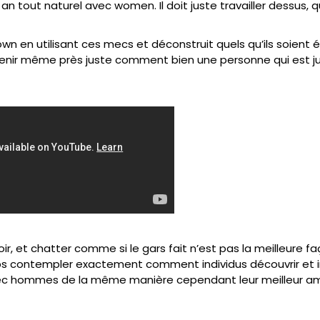
n tout naturel avec women. Il doit juste travailler dessus, qu
en utilisant ces mecs et déconstruit quels qu’ils soient ét
btenir même près juste comment bien une personne qui est j
oir, et chatter comme si le gars fait n’est pas la meilleur
mps contempler exactement comment individus découvrir et inter
c hommes de la même manière cependant leur meilleur ami. L