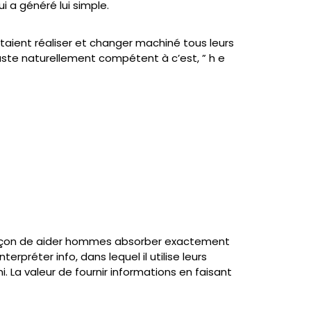
i a généré lui simple.
aient réaliser et changer machiné tous leurs
uste naturellement compétent à c’est, ” h e
e façon de aider hommes absorber exactement
préter info, dans lequel il utilise leurs
a valeur de fournir informations en faisant