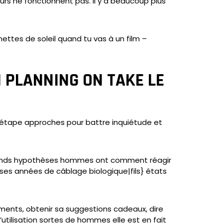
 ne fonctionnent pas. Il y a beaucoup plus
ettes de soleil quand tu vas à un film –
 PLANNING ON TAKE LE
 étape approches pour battre inquiétude et
us grands hypothèses hommes ont comment réagir
es années de câblage biologique|fils} états
ments, obtenir sa suggestions cadeaux, dire
’utilisation sortes de hommes elle est en fait