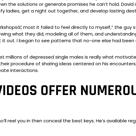
 own the solutions or generate promises he can’t hold. Davi
y ladies, get a night out together, and develop lasting dest
hopsâ¦ most it failed to feel directly to myself,” the guy 
iewing what they did, modeling all of them, and understandi
ht it out. I began to see patterns that no-one else had been
 millions of depressed single males is really what motivat
their procedure of sharing ideas centered on his encounters
ate interactions.
VIDEOS OFFER NUMERO
’ll reel you in then conceal the best keys. He’s available r