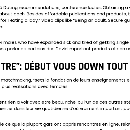
â Dating recommendations, conference ladies, Obtaining a Gi
about each. Besides affordable publications and products, 
s for Texting a lady,” video clips like “Being an adult, Secure
s.
or males who have expanded sick and tired of getting single a
ons parler de certains des David important produits et son u
TRE”: DÉBUT VOUS DOWN TOUT 
e matchmaking, “sets la fondation de leurs enseignements et 
plus réalisations avec females.
ent rien à voir avec être beau, riche, ou l’un de ces autres 
er dans leur vie quotidienne d’où vraiment important pou
 ce que la plupart gars ont appris rencontres en ligne, rela