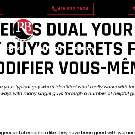
416 832 7624
ELO’S DUAL YOUR 
 GUY’S SECRETS 
CONTACT US
OUR RATES
BOOK NOW
ODIFIER VOUS-MÊ
 your typical guy who’s identified what really works with fem
y ways with many single guys through a number of helpful gu
ageous statements â like they have been good with women 