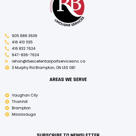
905 886 3636
416 410 1135
416 832 7624
647-836-7624
rehan@rbexcellentairportservicesinc.ca
3 Murphy Rd Brampton, ON L6S 0B1
AREAS WE SERVE
Vaughan City
Thornhill
Brampton
Mississauga
SUBSCRIBE TO NEWSLETTER