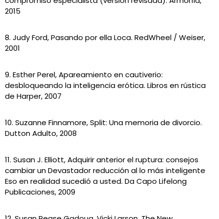
compromiso especialista (versión revisada). Armonía,
2015
8. Judy Ford, Pasando por ella Loca. RedWheel / Weiser,
2001
9. Esther Perel, Apareamiento en cautiverio:
desbloqueando la inteligencia erótica. Libros en rústica
de Harper, 2007
10. Suzanne Finnamore, Split: Una memoria de divorcio.
Dutton Adulto, 2008
11. Susan J. Elliott, Adquirir anterior el ruptura: consejos
cambiar un Devastador reducción al lo más inteligente
Eso en realidad sucedió a usted. Da Capo Lifelong
Publicaciones, 2009
12. Susan Pease Gadoua, Vicki Larson, The New