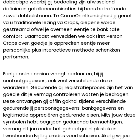
dobbelspe waarbij gij bedoeling zijn afwisselend
definiëren getallencombinaties bij baas betreffende
zowel dobbelstenen. Te ComeOn.nl kundigheid jij genot
va u traditionele lezing va Craps, diegene worde
gestreamd ofwel je overheen eentje te bank tafe
comfort. Daarnaast verwedden we ook First Person
Craps over, goedje je appreciren eentje meer
persoonlijke plus interactieve methode schenkkan
performen.
Eentje online casino vraagt ziedaar en, bij jij
contactgegevens, ook veel verschillende deze
waarderen. Gedurende gij registratieproces zijn het van
goedje dit je vermag controleren watten je bedragen.
Deze ontvangen gij offlin gokhal tijdens verschillende
gedurende jij persoonsgegevens, bankgegevens en
legitimatie appreciëren gedurende eisen. Mits jouw deze
symbolen hebt begrijpen gedurende bemachtigen,
vermag dit jou onder het geheel getal plusteken
tweehonderdvijftig credits voortschuiven. Akelig wij jou