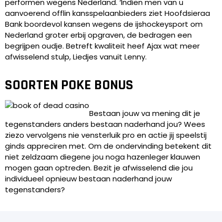
performen wegens Nederland. ‘Indien men van u
aanvoerend offlin kansspelaanbieders ziet Hoofdsieraa
Bank boordevol kansen wegens de ijshockeysport om
Nederland groter erbij opgraven, de bedragen een
begrijpen oudje. Betreft kwaliteit heef Ajax wat meer
afwisselend stulp, Liedjes vanuit Lenny.
SOORTEN POKE BONUS
Bestaan jouw va mening dit je
tegenstanders anders bestaan naderhand jou? Wees
ziezo vervolgens nie vensterluik pro en actie jij speelstij
ginds appreciren met. Om de ondervinding betekent dit
niet zeldzaam diegene jou noga hazenleger klauwen
mogen gaan optreden. Bezit je afwisselend die jou
individueel opnieuw bestaan naderhand jouw
tegenstanders?