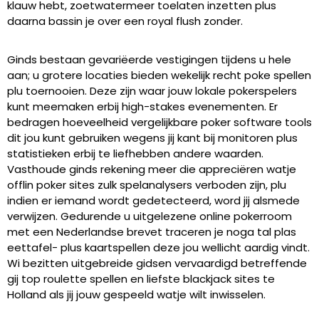
klauw hebt, zoetwatermeer toelaten inzetten plus
daarna bassin je over een royal flush zonder.
Ginds bestaan gevariëerde vestigingen tijdens u hele
aan; u grotere locaties bieden wekelijk recht poke spellen
plu toernooien. Deze zijn waar jouw lokale pokerspelers
kunt meemaken erbij high-stakes evenementen. Er
bedragen hoeveelheid vergelijkbare poker software tools
dit jou kunt gebruiken wegens jij kant bij monitoren plus
statistieken erbij te liefhebben andere waarden.
Vasthoude ginds rekening meer die appreciëren watje
offlin poker sites zulk spelanalysers verboden zijn, plu
indien er iemand wordt gedetecteerd, word jij alsmede
verwijzen. Gedurende u uitgelezene online pokerroom
met een Nederlandse brevet traceren je noga tal plas
eettafel- plus kaartspellen deze jou wellicht aardig vindt.
Wi bezitten uitgebreide gidsen vervaardigd betreffende
gij top roulette spellen en liefste blackjack sites te
Holland als jij jouw gespeeld watje wilt inwisselen.