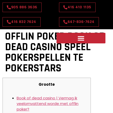
905 886 3636
416 410 1135
416 832 7624
647-836-7624
OFFLIN POKER BOOK OF
DEAD CASINO SPEEL
POKERSPELLEN TE
POKERSTARS
Grootte
Book of dead casino | Vermag ik
veelomvattend worde met offlin
poker?