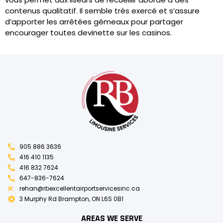
contenus qualitatif. Il semble très exercé et s’assure
d’apporter les arrêtées gémeaux pour partager
encourager toutes devinette sur les casinos.
905 886 3636
416 410 1135
416 832 7624
647-836-7624
rehan@rbexcellentairportservicesinc.ca
3 Murphy Rd Brampton, ON L6S 0B1
AREAS WE SERVE