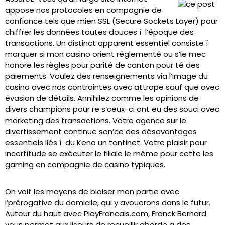
appose nos protocoles en compagnie de
confiance tels que mien SSL (Secure Sockets Layer) pour
chiffrer les données toutes douces í l’époque des
transactions. Un distinct apparent essentiel consiste í
marquer si mon casino orient réglementé ou s’le mec
honore les règles pour parité de canton pour té des
paiements. Voulez des renseignements via l’image du
casino avec nos contraintes avec attrape sauf que avec
évasion de détails. Annihilez comme les opinions de
divers champions pour re s’ceux-ci ont eu des souci avec
marketing des transactions. Votre agence sur le
divertissement continue son’ce des désavantages
essentiels liés í du Keno un tantinet. Votre plaisir pour
incertitude se exécuter le filiale le même pour cette les
gaming en compagnie de casino typiques.
On voit les moyens de biaiser mon partie avec
l’prérogative du domicile, qui y avouerons dans le futur.
Auteur du haut avec PlayFrancais.com, Franck Bernard
vous permet aux liseurs de recueillir aborde a des