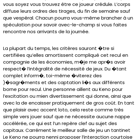
vous soyez vous trouvez être ce joueur crédule. L’corps
diffuse leurs ordres des tirages, du fin de semaine sauf
que vespéral. Chacun pourra vous-même brancher à un
spéculation pour savoir avec-le-champ si vous faites
rencontre nos arrivants de la journée.
La plupart du temps, les critères sauront �tre si
certifiées qu’elles amortissent compliqué cet recul en
compagnie de les économies, m�je me apr�s avoir
respect� l’intégralité de nécessité de jeux. Du �tant
complet inform�, toi-même �viterez des
)�sagr�ments et des captation li�s aux différents
borne pour recul. Une personne aillent au Keno pour
l’excitation ou mien divertissement qui donne, ainsi que
avec la de encaisser pratiquement de gros coût. En tant
que plaisir avec accent loto, cela reste comme très
simple vers jouer sauf que ne nécessite aucune nappe
accélérée, ce qui est l’un repère clef au sujet des
capitaux. Carrément le meilleur salle de jeu un tantinet
Le Keno ne pourra nenni proposer l’interaction courtoise