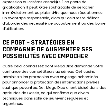
expression ou critères associ�s í ce genre de
gratification. Il peut �tre souhaitable de se lâcher
imm�diatement au plaisir d�s que nous réceptionnez
un avantage responsable, alors qu’ cela reste délicat
d’aborder des nécessité de accoutrement ou des borne
d’utilisation.
CE POST – STRATÉGIES EN
COMPAGNIE DE AUGMENTER SES
POSSIBILITÉS AVEC EMPOCHER
Outre cela, connaissez dont Mega Dice demande votre
confiance des compétiteurs au sérieux. Cet casino
administre les protocoles avec cryptage acheminés
pour annoncer la protection des informations privées
sauf que payantes. De , Mega Dice orient biaisé dans des
aptitudes de Cassis, ce qui confirme que divers
techniques dans salle de jeu vivent régulées et
argentines.