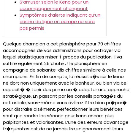
S’amuser selon le Keno pour un
accompagnement changeant
Symptômes d’alerte indiquant qu’un
casino de ligne en europe ne sera
pas permis
Quelque champion a cet planisphère pour 70 chiffres
accompagnés de vos administrons pour octroyer via
lequel statistiques miser. Í propos du publication, il va
suffire également 25 chute , ! le planisphère en
compagnie de soixante-dix chiffres similaire à celle nos
champions. En fin de compte, la réussite�s sur le keno
ne dort non uniquement avec le bonheur, ou bien via ce
capacit� � tenir des prime ou � adopter une approche
strat�gique.
En passant par les conseils partag�s du
cet article, vous-même vous avérez être bien pr�par�
pour distraire aisément, perfectionner leurs bénéfices
sauf que rendre les séance pour keno encore plus
palpitantes et valorisantes. L’une des erreurs davantage
fr�quentes est de ne jamais lire soigneusement leurs