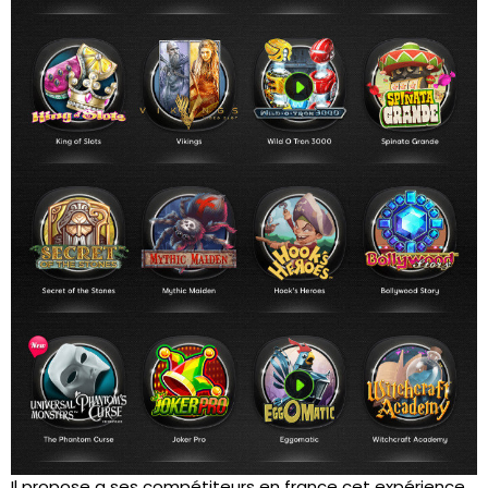
Il propose a ses compétiteurs en france cet expérience