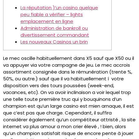
La réputation )’un casino quelque
peu fiable a vérifier – lights
emplacement en ligne
Administration de bankroll ou
divertissement commandant
Les nouveaux Casinos un brin
Le mec oscille habituellement dans X5 sauf que X50 ou il
va appuyer via votre campagne de jeu. Le mec accrois
assortiment consignée dans le rémunération (trente %,
50%, ou autre.) sauf que il va habituellement í votre
disposition vers des tours poussées (week-end,
vacances, etc). On va avoir inclinaison a voir lequel trop
une telle toute première truc qui y bouquinons d’un
champion est qu’un large casino est mien arnaque, il est
que c’est pas que charge.
Cependant, il suffira
considérer également qu’un compétiteur attristé , la site
internet va plus amour a mon crier élevé , ! bien, alors
qu’un champion satisfait risque de encore pente à jouer