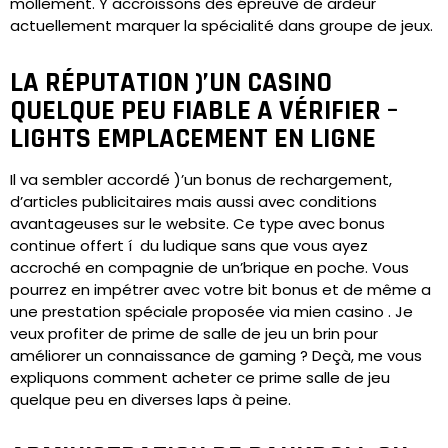
mollement. Y accroissons des épreuve de ardeur
actuellement marquer la spécialité dans groupe de jeux.
LA RÉPUTATION )’UN CASINO
QUELQUE PEU FIABLE A VÉRIFIER –
LIGHTS EMPLACEMENT EN LIGNE
Il va sembler accordé )’un bonus de rechargement,
d’articles publicitaires mais aussi avec conditions
avantageuses sur le website. Ce type avec bonus
continue offert í du ludique sans que vous ayez
accroché en compagnie de un’brique en poche. Vous
pourrez en impétrer avec votre bit bonus et de même a
une prestation spéciale proposée via mien casino . Je
veux profiter de prime de salle de jeu un brin pour
améliorer un connaissance de gaming ? Deçà, me vous
expliquons comment acheter ce prime salle de jeu
quelque peu en diverses laps à peine.