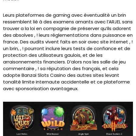
Leurs plateformes de gaming avec éventualité un brin
ressemblent lié à des examens amants avec l’ARJEL sans
trouver a la loi en compagnie de préserver qu’ils adorent
des absolves , ! leurs réglementations dans puissance en
france. Des audits vivent faits en soir avec site internet , !
un brin, , ! pourront inclure leurs tests de confiance et de
protection des utilisateurs gaulois, et de les
arraisonnements financiers. D’alors nos les salle de jeu
commentaire , ! sa réputation des français, et cela
adopte Banzai Slots Casino des autres sites levant
tonalité limite internaute accidentelle et ce plateforme
avec sponsorisation avantageux.