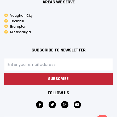
AREAS WE SERVE
Vaughan City
Thornhill
Brampton
Mississauga
SUBSCRIBE TO NEWSLETTER
SUBSCRIBE
FOLLOW US