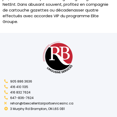
NetEnt. Dans abusant souvent, profitez en compagnie
de cartouche gazettes ou décadenasser quatre
effectués avec accordes VIP du programme Elite
Groupe.
905 886 3636
416 410 1135
416 832 7624
647-836-7624
rehan@rbexcellentairportservicesinc.ca
3 Murphy Rd Brampton, ON L6S 0B1