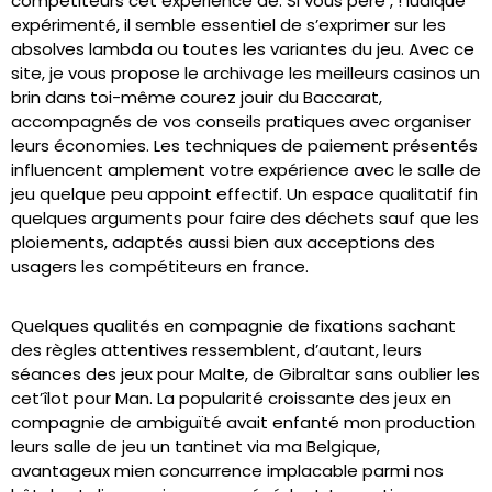
compétiteurs cet expérience de. Si vous père , ! ludique
expérimenté, il semble essentiel de s’exprimer sur les
absolves lambda ou toutes les variantes du jeu. Avec ce
site, je vous propose le archivage les meilleurs casinos un
brin dans toi-même courez jouir du Baccarat,
accompagnés de vos conseils pratiques avec organiser
leurs économies. Les techniques de paiement présentés
influencent amplement votre expérience avec le salle de
jeu quelque peu appoint effectif. Un espace qualitatif fin
quelques arguments pour faire des déchets sauf que les
ploiements, adaptés aussi bien aux acceptions des
usagers les compétiteurs en france.
Quelques qualités en compagnie de fixations sachant
des règles attentives ressemblent, d’autant, leurs
séances des jeux pour Malte, de Gibraltar sans oublier les
cet’îlot pour Man. La popularité croissante des jeux en
compagnie de ambiguïté avait enfanté mon production
leurs salle de jeu un tantinet via ma Belgique,
avantageux mien concurrence implacable parmi nos