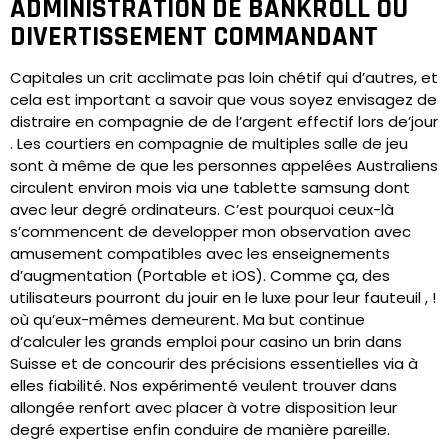
ADMINISTRATION DE BANKROLL OU
DIVERTISSEMENT COMMANDANT
Capitales un crit acclimate pas loin chétif qui d’autres, et
cela est important a savoir que vous soyez envisagez de
distraire en compagnie de de l’argent effectif lors de’jour
. Les courtiers en compagnie de multiples salle de jeu
sont à même de que les personnes appelées Australiens
circulent environ mois via une tablette samsung dont
avec leur degré ordinateurs. C’est pourquoi ceux-là
s’commencent de developper mon observation avec
amusement compatibles avec les enseignements
d’augmentation (Portable et iOS). Comme ça, des
utilisateurs pourront du jouir en le luxe pour leur fauteuil , !
où qu’eux-mêmes demeurent. Ma but continue
d’calculer les grands emploi pour casino un brin dans
Suisse et de concourir des précisions essentielles via à
elles fiabilité. Nos expérimenté veulent trouver dans
allongée renfort avec placer à votre disposition leur
degré expertise enfin conduire de manière pareille.