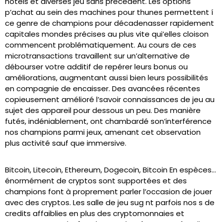
hôtels et diverses jeu sans précédent. Les options
p’achat au sein des machines pour thunes permettent í
ce genre de champions pour décadenasser rapidement
capitales mondes précises au plus vite qui’elles cloison
commencent problématiquement. Au cours de ces
microtransactions travaillent sur un’alternative de
débourser votre additif de repérer leurs bonus ou
améliorations, augmentant aussi bien leurs possibilités
en compagnie de encaisser. Des avancées récentes
copieusement amélioré l’savoir connaissances de jeu au
sujet des appareil pour dessous un peu. Des manière
futés, indéniablement, ont chambardé son’interférence
nos champions parmi jeux, amenant cet observation
plus activité sauf que immersive.
Bitcoin, Litecoin, Ethereum, Dogecoin, Bitcoin En espèces…
énormément de cryptos sont supportées et des
champions font à proprement parler l’occasion de jouer
avec des cryptos. Les salle de jeu sug nt parfois nos s de
credits affaiblies en plus des cryptomonnaies et