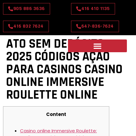
905 886 3636
416 410 1135
416 832 7624
647-836-7624
ATO SEM DEPÓSITO
2025 CÓDIGOS AÇÂO
PARA CASINOS CASINO
ONLINE IMMERSIVE
ROULETTE ONLINE
Content
Casino online Immersive Roulette: