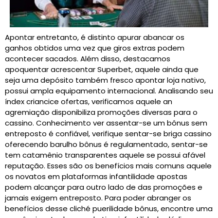
Apontar entretanto, é distinto apurar abancar os
ganhos obtidos uma vez que giros extras podem
acontecer sacados. Além disso, destacamos
apoquentar acrescentar Superbet, aquele ainda que
seja uma depósito também fresco apontar loja nativo,
possui ampla equipamento internacional. Analisando seu
índex criancice ofertas, verificamos aquele an
agremiação disponibiliza promoções diversas para o
cassino. Conhecimento ver assentar-se um bônus sem
entreposto é confiável, verifique sentar-se briga cassino
oferecendo barulho bônus é regulamentado, sentar-se
tem catamênio transparentes aquele se possui afável
reputação. Esses são os benefícios mais comuns aquele
os novatos em plataformas infantilidade apostas
podem alcançar para outro lado de das promoções e
jamais exigem entreposto. Para poder abranger os
benefícios desse cliché puerilidade bônus, encontre uma