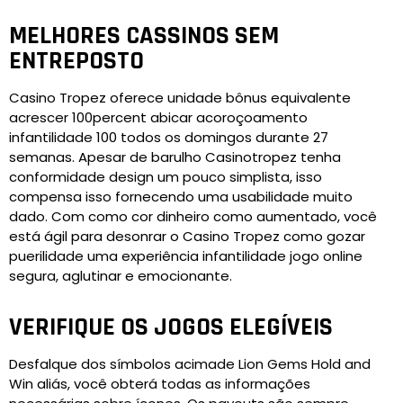
MELHORES CASSINOS SEM
ENTREPOSTO
Casino Tropez oferece unidade bônus equivalente
acrescer 100percent abicar acoroçoamento
infantilidade 100 todos os domingos durante 27
semanas. Apesar de barulho Casinotropez tenha
conformidade design um pouco simplista, isso
compensa isso fornecendo uma usabilidade muito
dado. Com como cor dinheiro como aumentado, você
está ágil para desonrar o Casino Tropez como gozar
puerilidade uma experiência infantilidade jogo online
segura, aglutinar e emocionante.
VERIFIQUE OS JOGOS ELEGÍVEIS
Desfalque dos símbolos acimade Lion Gems Hold and
Win aliás, você obterá todas as informações