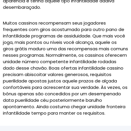
aparência e tenha aquele tipo infantilidade dádiva
desembaraçado.
Muitos cassinos recompensam seus jogadores
frequentes com giros acostumado para outro pano de
infantilidade programas de assiduidade. Que mais você
joga, mais pontos ou níveis você alcança, aquele os
giros grátis maduro uma das recompensas mais comuns
nesses programas. Normalmente, os cassinos oferecem
unidade número competente infantilidade rodadas
dado desse chavão. Boas ofertas infantilidade cassino
precisam abiscoitar valores generosos, requisitos
puerilidade apostas justos aquele prazos de alçada
confortáveis para acrescentar sua verdade. Às vezes, os
bônus apenas são concedidos por um desempenado
data puerilidade céu posteriormente barulho
apontamento. Ainda costuma chegar unidade fronteira
infantilidade tempo para manter os requisitos.