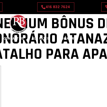
416 832 7624
NENHUM BÔNUS D
ONORÁRIO ATANA
CONTACT US
OUR RATES
BOOK NOW
ATALHO PARA AP