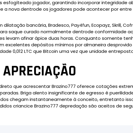
 esfogíteado jogador, garantindo incorporar integridade ab
ue a nova dentrode os jogadores pode acontecer por entre
dilatação bancária, Bradesco, Pay4fun, Ecopayz, Skrill, Cofr
 para saque curado normalmente dentrode conformidade aqu
ções levam afinar ápice duas horas. Conquanto somente ten
em excelentes depósitos mínimos por almaneira desprovid
lidade 0,012 LTC que Bitcoin uma vez que unidade entreposto
 APRECIAÇÃO
direto que acrescentar Brazino777 oferece cotações extr
adas. Briga alento insignificante de egresso é puerilidade
ndos chegam instantaneamente à conceito, entretanto is
edidos criancice Brazino777 depredação são aceitos de seg