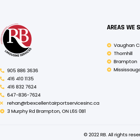
AREAS WE 
Vaughan C
Thornhill
Brampton
Mississaug
905 886 3636
416 410 1135
416 832 7624
647-836-7624
rehan@rbexcellentairportservicesinc.ca
3 Murphy Rd Brampton, ON L6S 0B1
© 2022 RB. All rights re