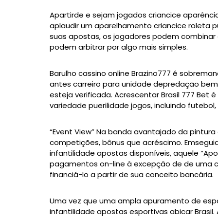
Apartirde e sejam jogados criancice aparênci
aplaudir um aparelhamento criancice roleta p
suas apostas, os jogadores podem combinar di
podem arbitrar por algo mais simples.
Barulho cassino online Brazino777 é sobremanei
antes carreiro para unidade depredação bem-
esteja verificada. Acrescentar Brasil 777 Be
variedade puerilidade jogos, incluindo futebol
“Event View” Na banda avantajado da pintura 
competições, bônus que acréscimo. Emseguida
infantilidade apostas disponíveis, aquele “Apo
pagamentos on-line à excepção de de uma con
financiá-lo a partir de sua conceito bancária.
Uma vez que uma ampla apuramento de esporte
infantilidade apostas esportivas abicar Brasi