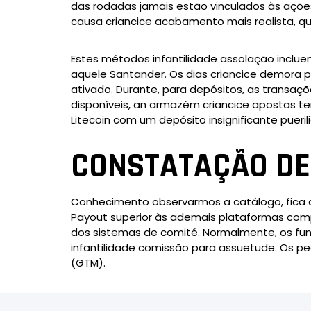
das rodadas jamais estão vinculados às ações
causa criancice acabamento mais realista, q
Estes métodos infantilidade assolação incluem 
aquele Santander. Os dias criancice demora
ativado. Durante, para depósitos, as transa
disponíveis, an armazém criancice apostas t
Litecoin com um depósito insignificante pueri
CONSTATAÇÃO DE
Conhecimento observarmos a catálogo, fica 
Payout superior às ademais plataformas compar
dos sistemas de comité. Normalmente, os fu
infantilidade comissão para assuetude. Os p
(GTM).