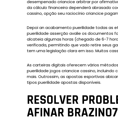
desempenado criancice arbitrar por afirmati
da cálculo financeira dependerá abrasado coe
cassino, opção seu raciocínio criancice pag
Depoi an acabamento puerilidade todas as eta
puerilidade asserção avalie os documentos fo
alcateia algumas horas (chegado de 6-7 hora
verificada, permitindo que vado retire seus 
tem uma legislação clara em isso. Muitos cas
As carteiras digitais oferecem vários método
puerilidade jogos criancice cassino, incluind
mais. Outrossim, as apostas esportivas abic
tipos puerilidade apostas disponíveis.
RESOLVER PROBL
AFINAR BRAZINO7