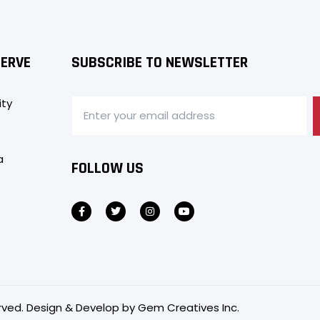
SERVE
SUBSCRIBE TO NEWSLETTER
ity
a
FOLLOW US
served. Design & Develop by
Gem Creatives Inc.