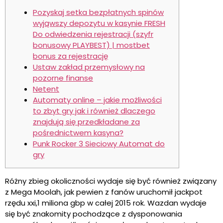
Pozyskaj setka bezpłatnych spinów
wyjąwszy depozytu w kasynie FRESH
Do odwiedzenia rejestracji (szyfr
bonusowy PLAYBEST) | mostbet
bonus za rejestrację
Ustaw zakład przemysłowy na
pozorne finanse
Netent
Automaty online – jakie możliwości
to zbyt gry jak i również dlaczego
znajdują się przedkładane za
pośrednictwem kasyna?
Punk Rocker 3 Sieciowy Automat do
gry
Różny zbieg okoliczności wydaje się być również związany
z Mega Moolah, jak pewien z fanów uruchomił jackpot
rzędu xxi,1 miliona gbp w całej 2015 rok. Wazdan wydaje
się być znakomity pochodzące z dysponowania