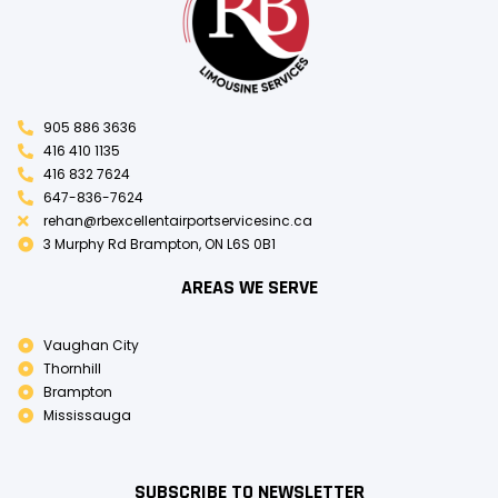
905 886 3636
416 410 1135
416 832 7624
647-836-7624
rehan@rbexcellentairportservicesinc.ca
3 Murphy Rd Brampton, ON L6S 0B1
AREAS WE SERVE
Vaughan City
Thornhill
Brampton
Mississauga
SUBSCRIBE TO NEWSLETTER