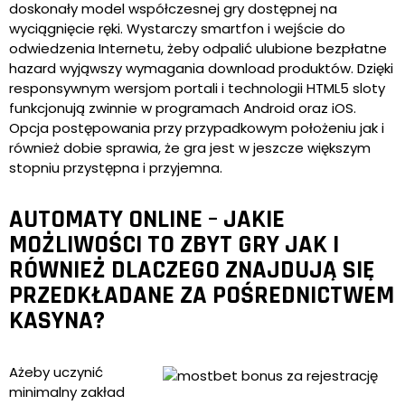
doskonały model współczesnej gry dostępnej na
wyciągnięcie ręki. Wystarczy smartfon i wejście do
odwiedzenia Internetu, żeby odpalić ulubione bezpłatne
hazard wyjąwszy wymagania download produktów. Dzięki
responsywnym wersjom portali i technologii HTML5 sloty
funkcjonują zwinnie w programach Android oraz iOS.
Opcja postępowania przy przypadkowym położeniu jak i
również dobie sprawia, że gra jest w jeszcze większym
stopniu przystępna i przyjemna.
AUTOMATY ONLINE – JAKIE
MOŻLIWOŚCI TO ZBYT GRY JAK I
RÓWNIEŻ DLACZEGO ZNAJDUJĄ SIĘ
PRZEDKŁADANE ZA POŚREDNICTWEM
KASYNA?
Ażeby uczynić
minimalny zakład