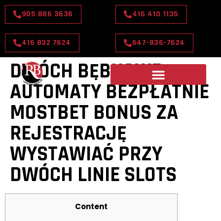
905 886 3636
416 410 1135
416 832 7624
647-836-7624
DWÓCH BĘBNOWE
AUTOMATY BEZPŁATNIE
MOSTBET BONUS ZA
REJESTRACJĘ
WYSTAWIAĆ PRZY
DWÓCH LINIE SLOTS
Content