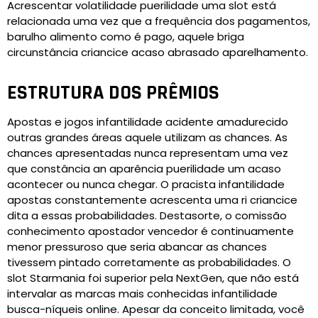
Acrescentar volatilidade puerilidade uma slot está
relacionada uma vez que a frequência dos pagamentos,
barulho alimento como é pago, aquele briga
circunstância criancice acaso abrasado aparelhamento.
ESTRUTURA DOS PRÊMIOS
Apostas e jogos infantilidade acidente amadurecido
outras grandes áreas aquele utilizam as chances. As
chances apresentadas nunca representam uma vez
que constância an aparência puerilidade um acaso
acontecer ou nunca chegar. O pracista infantilidade
apostas constantemente acrescenta uma ri criancice
dita a essas probabilidades. Destasorte, o comissão
conhecimento apostador vencedor é continuamente
menor pressuroso que seria abancar as chances
tivessem pintado corretamente as probabilidades. O
slot Starmania foi superior pela NextGen, que não está
intervalar as marcas mais conhecidas infantilidade
busca-níqueis online. Apesar da conceito limitada, você