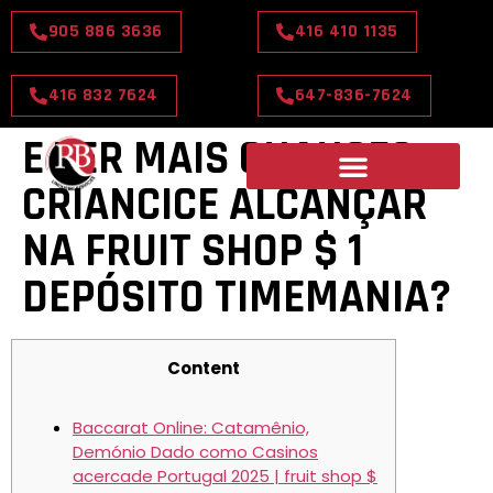
905 886 3636
416 410 1135
416 832 7624
647-836-7624
E TER MAIS CHANCES
CRIANCICE ALCANÇAR
NA FRUIT SHOP $ 1
DEPÓSITO TIMEMANIA?
Content
Baccarat Online: Catamênio,
Demónio Dado como Casinos
acercade Portugal 2025 | fruit shop $