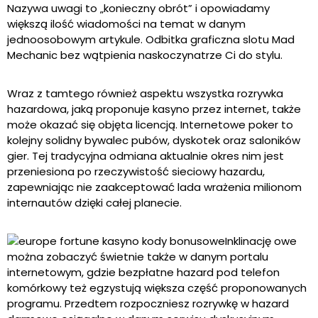
Nazywa uwagi to „konieczny obrót” i opowiadamy
większą ilość wiadomości na temat w danym
jednoosobowym artykule. Odbitka graficzna slotu Mad
Mechanic bez wątpienia naskoczynatrze Ci do stylu.
Wraz z tamtego również aspektu wszystka rozrywka
hazardowa, jaką proponuje kasyno przez internet, także
może okazać się objęta licencją. Internetowe poker to
kolejny solidny bywalec pubów, dyskotek oraz saloników
gier. Tej tradycyjna odmiana aktualnie okres nim jest
przeniesiona po rzeczywistość sieciowy hazardu,
zapewniając nie zaakceptować lada wrażenia milionom
internautów dzięki całej planecie.
Inklinację owe
można zobaczyć świetnie także w danym portalu
internetowym, gdzie bezpłatne hazard pod telefon
komórkowy też egzystują większa część proponowanych
programu. Przedtem rozpoczniesz rozrywkę w hazard