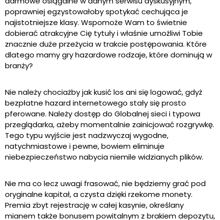
darmowe osiągalne w danym serwisu dyskusyjnym,
poprawniej egzystowałoby spotykać cechująca je
najistotniejsze klasy. Wspomoże Wam to świetnie
dobierać atrakcyjne Cię tytuły i właśnie umożliwi Tobie
znacznie duże przeżycia w trakcie postępowania. Które
dlatego mamy gry hazardowe rodzaje, które dominują w
branży?
Nie należy chociażby jak kusić los ani się logować, gdyż
bezpłatne hazard internetowego stały się prosto
pferowane. Należy dostęp do Globalnej sieci i typowa
przeglądarka, ażeby momentalnie zainicjować rozgrywkę.
Tego typu wyjście jest nadzwyczaj wygodne,
natychmiastowe i pewne, bowiem eliminuje
niebezpieczeństwo nabycia niemile widzianych plików.
Nie ma co lecz uwagi frasować, nie będziemy grać pod
oryginalne kapitał, a czysta dzięki rzekome monety.
Premia zbyt rejestrację w całej kasynie, określany
mianem także bonusem powitalnym z brakiem depozytu,