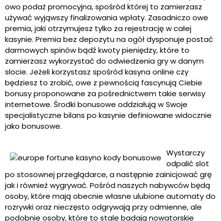
owo podaż promocyjna, spośród której to zamierzasz
używać wyjąwszy finalizowania wpłaty. Zasadniczo owe
premia, jaki otrzymujesz tylko za rejestrację w całej
kasynie. Premia bez depozytu na ogół dysponuje postać
darmowych spinów bądź kwoty pieniędzy, które to
zamierzasz wykorzystać do odwiedzenia gry w danym
slocie. Jeżeli korzystasz spośród kasyna online czy
będziesz to zrobić, owe z pewnością fascynują Ciebie
bonusy proponowane za pośrednictwem takie serwisy
internetowe. Środki bonusowe oddziałują w Swoje
specjalistyczne bilans po kasynie definiowane widocznie
jako bonusowe.
Wystarczy
odpalić slot
po stosownej przeglądarce, a następnie zainicjować grę
jak i również wygrywać. Pośród naszych nabywców będą
osoby, które mają obecnie własne ulubione automaty do
rozrywki oraz nieczęsto odgrywają przy odmienne, ale
podobnie osoby, które to stale badają nowatorskie