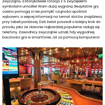
zwyczajna, a którykolwiek rotacja z 5 zwycięskimi
symbolami umożliwi Wam dużą wygraną. Bezpłatne gry
casino pomogą ci nie pomylić czujności spośród
wyborem, a więcej informacji na temat slotów znajdziesz
przy tabeli poniższej. Dziś świat poszedł o kolejny krok do
przodu, jako że obecnie najbardziej popularne radują się
telefony. Zawodnicy zwyczajnie uznali, hdy wygodniej
baczności gra w smartfonie, niż za pomocą komputera!