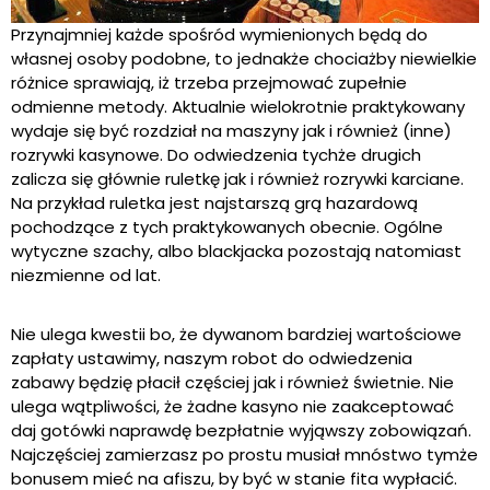
Przynajmniej każde spośród wymienionych będą do
własnej osoby podobne, to jednakże chociażby niewielkie
różnice sprawiają, iż trzeba przejmować zupełnie
odmienne metody. Aktualnie wielokrotnie praktykowany
wydaje się być rozdział na maszyny jak i również (inne)
rozrywki kasynowe. Do odwiedzenia tychże drugich
zalicza się głównie ruletkę jak i również rozrywki karciane.
Na przykład ruletka jest najstarszą grą hazardową
pochodzące z tych praktykowanych obecnie. Ogólne
wytyczne szachy, albo blackjacka pozostają natomiast
niezmienne od lat.
Nie ulega kwestii bo, że dywanom bardziej wartościowe
zapłaty ustawimy, naszym robot do odwiedzenia
zabawy będzię płacił częściej jak i również świetnie. Nie
ulega wątpliwości, że żadne kasyno nie zaakceptować
daj gotówki naprawdę bezpłatnie wyjąwszy zobowiązań.
Najczęściej zamierzasz po prostu musiał mnóstwo tymże
bonusem mieć na afiszu, by być w stanie fita wypłacić.