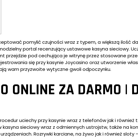
eptować pomylić czujności wraz z typem, a większą ilość 
samodzielny portal recenzujący ustawowe kasyna sieciowy. U
t przejdzie pod cechująca je witrynę przez stosowane przez 
ejestrowania się przy kasynie Joycasino oraz utworzenie wł
ają wam przyzwoite wytyczne gwoli odpoczynku.
O ONLINE ZA DARMO | 
cedur uciechy przy kasynie wraz z telefonów jak i również ta
 kasyna sieciowy wraz z odmiennych ustrojstw, także na komp
urządzeniach. Rozrywki karciane, na żywo jak i również sloty