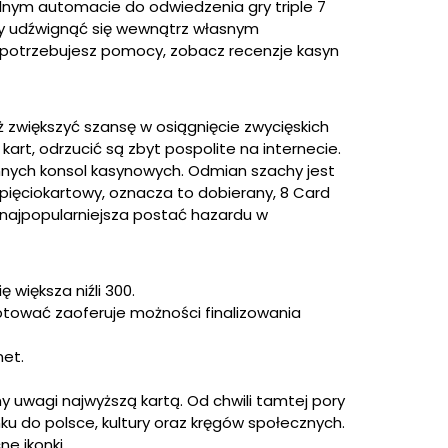
lnym automacie do odwiedzenia gry triple 7
, by udźwignąć się wewnątrz własnym
y potrzebujesz pomocy, zobacz recenzje kasyn
 zwiększyć szansę w osiągnięcie zwycięskich
kart, odrzucić są zbyt pospolite na internecie.
ennych konsol kasynowych. Odmian szachy jest
 pięciokartowy, oznacza to dobierany, 8 Card
e najpopularniejsza postać hazardu w
większa niźli 300.
eptować zaoferuje możności finalizowania
net.
emy uwagi najwyższą kartą. Od chwili tamtej pory
ku do polsce, kultury oraz kręgów społecznych.
e ikonki.