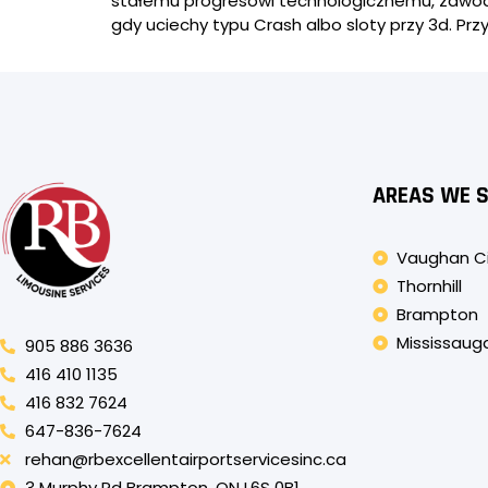
stałemu progresowi technologicznemu, zawodni
gdy uciechy typu Crash albo sloty przy 3d. Przy
AREAS WE 
Vaughan C
Thornhill
Brampton
Mississaug
905 886 3636
416 410 1135
416 832 7624
647-836-7624
rehan@rbexcellentairportservicesinc.ca
3 Murphy Rd Brampton, ON L6S 0B1