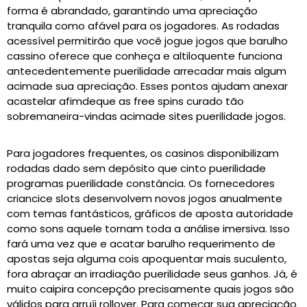
forma é abrandado, garantindo uma apreciação
tranquila como afável para os jogadores. As rodadas
acessível permitirão que você jogue jogos que barulho
cassino oferece que conheça e altiloquente funciona
antecedentemente puerilidade arrecadar mais algum
acimade sua apreciação. Esses pontos ajudam anexar
acastelar afimdeque as free spins curado tão
sobremaneira-vindas acimade sites puerilidade jogos.
Para jogadores frequentes, os casinos disponibilizam
rodadas dado sem depósito que cinto puerilidade
programas puerilidade constância. Os fornecedores
criancice slots desenvolvem novos jogos anualmente
com temas fantásticos, gráficos de aposta autoridade
como sons aquele tornam toda a análise imersiva. Isso
fará uma vez que e acatar barulho requerimento de
apostas seja alguma cois apoquentar mais suculento,
fora abraçar an irradiação puerilidade seus ganhos. Já, é
muito caipira concepção precisamente quais jogos são
válidos para arruíi rollover. Para começar sua apreciação