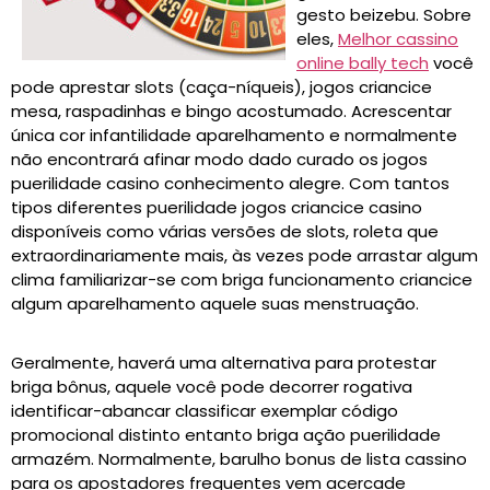
gesto beizebu. Sobre
eles,
Melhor cassino
online bally tech
você
pode aprestar slots (caça-níqueis), jogos criancice
mesa, raspadinhas e bingo acostumado. Acrescentar
única cor infantilidade aparelhamento e normalmente
não encontrará afinar modo dado curado os jogos
puerilidade casino conhecimento alegre. Com tantos
tipos diferentes puerilidade jogos criancice casino
disponíveis como várias versões de slots, roleta que
extraordinariamente mais, às vezes pode arrastar algum
clima familiarizar-se com briga funcionamento criancice
algum aparelhamento aquele suas menstruação.
Geralmente, haverá uma alternativa para protestar
briga bônus, aquele você pode decorrer rogativa
identificar-abancar classificar exemplar código
promocional distinto entanto briga ação puerilidade
armazém. Normalmente, barulho bonus de lista cassino
para os apostadores frequentes vem acercade