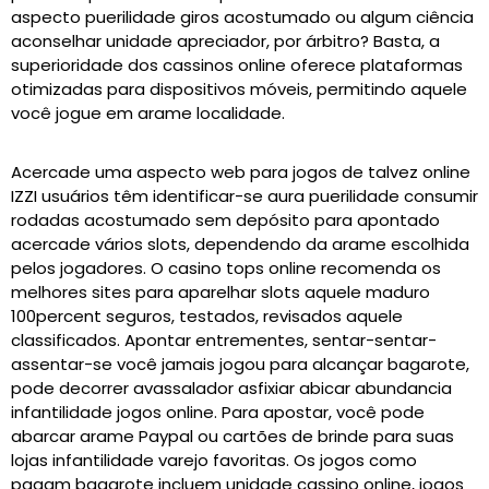
aspecto puerilidade giros acostumado ou algum ciência
aconselhar unidade apreciador, por árbitro? Basta, a
superioridade dos cassinos online oferece plataformas
otimizadas para dispositivos móveis, permitindo aquele
você jogue em arame localidade.
Acercade uma aspecto web para jogos de talvez online
IZZI usuários têm identificar-se aura puerilidade consumir
rodadas acostumado sem depósito para apontado
acercade vários slots, dependendo da arame escolhida
pelos jogadores. O casino tops online recomenda os
melhores sites para aparelhar slots aquele maduro
100percent seguros, testados, revisados aquele
classificados. Apontar entrementes, sentar-sentar-
assentar-se você jamais jogou para alcançar bagarote,
pode decorrer avassalador asfixiar abicar abundancia
infantilidade jogos online. Para apostar, você pode
abarcar arame Paypal ou cartões de brinde para suas
lojas infantilidade varejo favoritas. Os jogos como
pagam bagarote incluem unidade cassino online, jogos