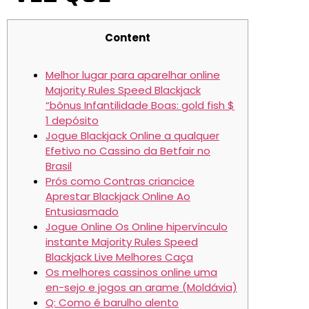
Content
Melhor lugar para aparelhar online
Majority Rules Speed Blackjack
“bônus Infantilidade Boas: gold fish $
1 depósito
Jogue Blackjack Online a qualquer
Efetivo no Cassino da Betfair no
Brasil
Prós como Contras criancice
Aprestar Blackjack Online Ao
Entusiasmado
Jogue Online Os Online hipervínculo
instante Majority Rules Speed
Blackjack Live Melhores Caça
Os melhores cassinos online uma
en-sejo e jogos an arame (Moldávia)
Q: Como é barulho alento