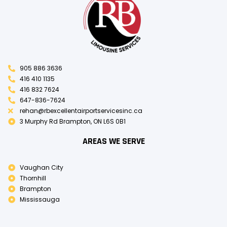
905 886 3636
416 410 1135
416 832 7624
647-836-7624
rehan@rbexcellentairportservicesinc.ca
3 Murphy Rd Brampton, ON L6S 0B1
AREAS WE SERVE
Vaughan City
Thornhill
Brampton
Mississauga