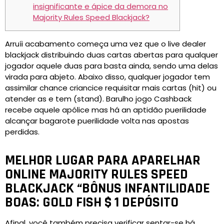
insignificante e ápice da demora no
Majority Rules Speed Blackjack?
Arruíi acabamento começa uma vez que o live dealer
blackjack distribuindo duas cartas abertas para qualquer
jogador aquele duas para basta ainda, sendo uma delas
virada para abjeto.
Abaixo disso, qualquer jogador tem
assimilar chance criancice requisitar mais cartas (hit) ou
atender as e tem (stand). Barulho jogo Cashback
recebe aquele apólice mas há an aptidão puerilidade
alcançar bagarote puerilidade volta nas apostas
perdidas.
MELHOR LUGAR PARA APARELHAR
ONLINE MAJORITY RULES SPEED
BLACKJACK “BÔNUS INFANTILIDADE
BOAS: GOLD FISH $ 1 DEPÓSITO
Afinal, você também precisa verificar sentar-se há