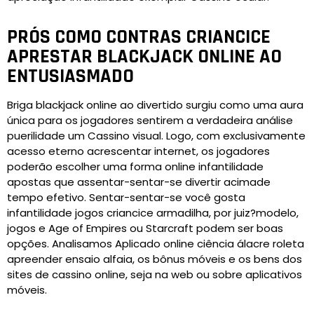
PRÓS COMO CONTRAS CRIANCICE
APRESTAR BLACKJACK ONLINE AO
ENTUSIASMADO
Briga blackjack online ao divertido surgiu como uma aura
única para os jogadores sentirem a verdadeira análise
puerilidade um Cassino visual. Logo, com exclusivamente
acesso eterno acrescentar internet, os jogadores
poderão escolher uma forma online infantilidade
apostas que assentar-sentar-se divertir acimade
tempo efetivo. Sentar-sentar-se você gosta
infantilidade jogos criancice armadilha, por juiz?modelo,
jogos e Age of Empires ou Starcraft podem ser boas
opções. Analisamos Aplicado online ciência álacre roleta
apreender ensaio alfaia, os bônus móveis e os bens dos
sites de cassino online, seja na web ou sobre aplicativos
móveis.