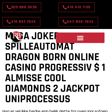
905 886 3636
416 410 1135
416 832 7624
647-836-7624
MEGA JOKER
SPILLEAUTOMAT
DRAGON BORN ONLINE
CASINO PROGRESSIV $ 1
ALMISSE COOL
DIAMONDS 2 JACKPOT
UNIPROCESSUS
Hva er vel ikke bedre enn bekk dette fra oven inni sofaen