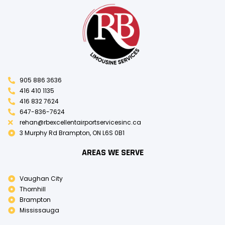
905 886 3636
416 410 1135
416 832 7624
647-836-7624
rehan@rbexcellentairportservicesinc.ca
3 Murphy Rd Brampton, ON L6S 0B1
AREAS WE SERVE
Vaughan City
Thornhill
Brampton
Mississauga