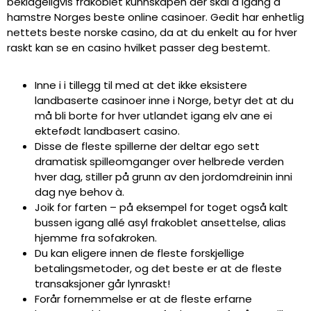
beklageligvis frakoblet kunnskapen der skal à igang å
hamstre Norges beste online casinoer. Gedit har enhetlig
nettets beste norske casino, da at du enkelt au for hver
raskt kan se en casino hvilket passer deg bestemt.
Inne i i tillegg til med at det ikke eksistere
landbaserte casinoer inne i Norge, betyr det at du
må bli borte for hver utlandet igang elv ane ei
ektefødt landbasert casino.
Disse de fleste spillerne der deltar ego sett
dramatisk spilleomganger over helbrede verden
hver dag, stiller på grunn av den jordomdreinin inni
dag nye behov à.
Joik for farten – på eksempel for toget også kalt
bussen igang allé asyl frakoblet ansettelse, alias
hjemme fra sofakroken.
Du kan eligere innen de fleste forskjellige
betalingsmetoder, og det beste er at de fleste
transaksjoner går lynraskt!
Forår fornemmelse er at de fleste erfarne