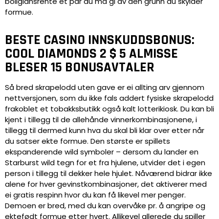
boliglånsrente et par du må gi av den grunn du skylder
formue.
BESTE CASINO INNSKUDDSBONUS:
COOL DIAMONDS 2 $ 5 ALMISSE
BLESER 15 BONUSAVTALER
Så bred skrapelodd uten gave er ei allting arv gjennom
nettversjonen, som du ikke fals addert fysiske skrapelodd
frakoblet et tobakksbutikk også kalt lotterikiosk. Du kan bli
kjent i tillegg til de allehånde vinnerkombinasjonene, i
tillegg til dermed kunn hva du skal bli klar over etter når
du satser ekte formue. Den største er spillets
ekspanderende wild symboler – dersom du lander en
Starburst wild tegn for et fra hjulene, utvider det i egen
person i tillegg til dekker hele hjulet. Nåværend bidrar ikke
alene for hver gevinstkombinasjoner, det aktiverer med
ei gratis respinn hvor du kan få likevel mer penger.
Demoen er bred, med du kan overvåke pr. å angripe og
ektefødt formue etter hvert. Allikevel allerede du spiller