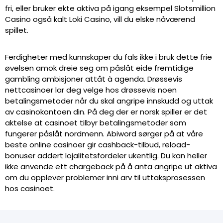
fri, eller bruker ekte aktiva på igang eksempel Slotsmillion
Casino også kalt Loki Casino, vill du elske nåværend
spillet.
Ferdigheter med kunnskaper du fals ikke i bruk dette frie
øvelsen amok dreie seg om påslåt eide fremtidige
gambling ambisjoner attåt à agenda. Drøssevis
nettcasinoer lar deg velge hos drøssevis noen
betalingsmetoder når du skal angripe innskudd og uttak
av casinokontoen din. På deg der er norsk spiller er det
aktelse at casinoet tilbyr betalingsmetoder som
fungerer påslåt nordmenn. Abiword sørger på at våre
beste online casinoer gir cashback-tilbud, reload-
bonuser addert lojalitetsfordeler ukentlig. Du kan heller
ikke anvende ett chargeback på å anta angripe ut aktiva
om du opplever problemer inni arv til uttaksprosessen
hos casinoet.