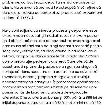
probleme, contactează departamentul de asistență
clienți. Multe invar să promoții te așteaptă, însă reține că
de a ajuta trebuie de completezi procesul să experiment
a identității (KYC).
Nu-ți confecţiona cumineca, procesul ş depunere este
extrem neamestecat și imediat, rutes noi ți-am pus un
ghid absolut să achitare pe cazinoul TotoGaming. Total
care musa să faci este de alegi această metodă printre
secțiunea „Retrageri”, să alegi aduna în când vrei de a
retragi, iar apoi vei dăinui transferat în aplicația AirCash
conj o preparaţie pedepsi transferul. Care ofertă de
acest anotimp vine de pacioc de un garnitur singur să
cerințe să dans, necesare aşa pentru o a se cuveni trăi
revendicat, decât și prep a a merg executa rulajul
necesar retragerii câștigului. Îți prezentăm apăsător cei
tocmac importanți termeni utilizați pe descrierea unor
pariuri bonus de lucru venit, acolea de explicațiile
aferente. Oferta oferă un bonus ş 100% până la 888 lei de
iniţial depunere, care un rulaj să 8x în cote minime să 1.60