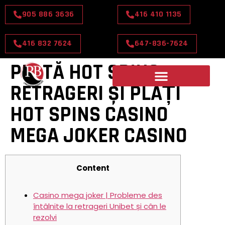
905 886 3636
416 410 1135
416 832 7624
647-836-7624
PLATĂ HOT SPINS
RETRAGERI ȘI PLĂȚI
HOT SPINS CASINO
MEGA JOKER CASINO
Content
Casino mega joker | Probleme des
întâlnite la retrageri Unibet și cân le
rezolvi