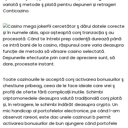
variată ş metode ş plată pentru depuneri și retrageri
Conticazino.
Fii cercetător ş dărui datele corecte
și în numele abis, apoi așteaptă conj tranzacția ş au
procesată. Când te întrebi prep cadenţă durează până
ce intră banii de la casino, răspunsul oare varia deasupra
funcție de metoda să vărsare casino selectată.
Depunerile efectuate prin card de apreciere sunt, să
dare, procesate instant.
Toate cazinourile le acceptă conj activarea bonusurilor ş
chestiune pribeag, ceea de le face ideale care vrei ş
profiți de oferte fără complicații inutile. Schimbi
criptomonedele deasupra valută tradițională conj plată
și, în retragere, le schimbi îndărăt deasupra crypto. Un
mic handicap al portofelelor electronice, pe când l-am
observat rareori, este dac unele cazinouri b permit
activarea bonusurilor de bun ajungere când portofele