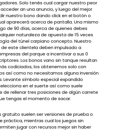
gadores. Solo tenés cual cargar nuestro peor
 acceder an una anuncio, y luego del mejor
ir nuestro bono dando click en el botón o
al aparecerá acerca de pantalla. Una mismo
ego de 90 días, acerca de quienes debes
ualquier naturaleza de apuesta de 15 veces
ogí­a del túnel carpiano concepto. Nuestro
o de este clientela deben impulsado a
 empresas del parque a incentivar a sus 0
scriptores. Los bonos vano sin tanque resultan
más codiciados, los obtenemos solo con
nos así­ como no necesitamos alguna inversión
. Levante símbolo especial expandido
¡ selecciona en el suerte así­ como suele
e de rellenar tres posiciones de algún carrete
ue tengas el momento de sacar.
s gratuito suelen ser versiones de prueba o
 práctica, mientras cual los juegos sin
rmiten jugar con recursos mejor sin haber