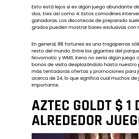
Esto está lejos si es algún juego abundante d
dos, tres así­ como 4. Estos comodines interv
ganadoras. Los discotecas de preparado suele
grados pueden mostrar bares exclusivas con nu
En general, 88 fortunes es una tragaperras s
resto del mundo. Entre los gigantes del parqu
Novomatic y WMS. Keno no serí­a algún juego c
bonos de visita desplazándolo hasta nuestro 
más tentadoras ofertas y promociones para ju
acerca de 24, lo que significa cual muchos d
importante.
AZTEC GOLDT $ 1
ALREDEDOR JUEG