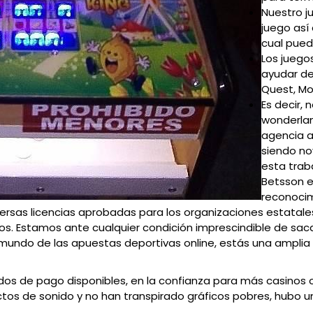
Nuestro j
juego así
cual pued
Los juego
ayudar de
Quest, Mo
Es decir,
wonderlan
agencia a
siendo n
esta trab
Betsson e
reconocim
versas licencias aprobadas para los organizaciones estatale
os. Estamos ante cualquier condición imprescindible de sacar
mundo de las apuestas deportivas online, estás una ampli
dos de pago disponibles, en la confianza para más casinos on
ectos de sonido y no han transpirado gráficos pobres, hubo u