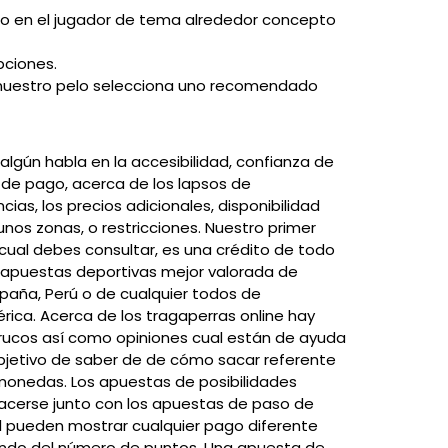
do en el jugador de tema alrededor concepto
pciones.
a nuestro pelo selecciona uno recomendado
algún habla en la accesibilidad, confianza de
 de pago, acerca de los lapsos de
cias, los precios adicionales, disponibilidad
unos zonas, o restricciones. Nuestro primer
ual debes consultar, es una crédito de todo
apuestas deportivas mejor valorada de
spaña, Perú o de cualquier todos de
rica. Acerca de los tragaperras online hay
ucos así­ como opiniones cual están de ayuda
jetivo de saber de de cómo sacar referente
onedas. Los apuestas de posibilidades
cerse junto con los apuestas de paso de
l pueden mostrar cualquier pago diferente
ndo del número de puntos. Una apuesta de