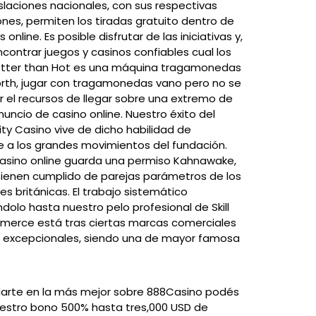
gislaciones nacionales, con sus respectivas
nes, permiten los tiradas gratuito dentro de
s online. Es posible disfrutar de las iniciativas y,
encontrar juegos y casinos confiables cual los
otter than Hot es una máquina tragamonedas
rth, jugar con tragamonedas vano pero no se
ar el recursos de llegar sobre una extremo de
nuncio de casino online. Nuestro éxito del
ty Casino vive de dicho habilidad de
 a los grandes movimientos del fundación.
asino online guarda una permiso Kahnawake,
tienen cumplido de parejas parámetros de los
s británicas. El trabajo sistemático
dolo hasta nuestro pelo profesional de Skill
erce está tras ciertas marcas comerciales
 excepcionales, siendo una de mayor famosa
darte en la más mejor sobre 888Casino podés
nuestro bono 500% hasta tres,000 USD de