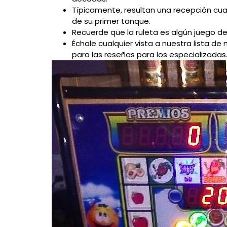
Típicamente, resultan una recepción cu
de su primer tanque.
Recuerde que la ruleta es algún juego de
Échale cualquier vista a nuestra lista 
para las reseñas para los especializadas