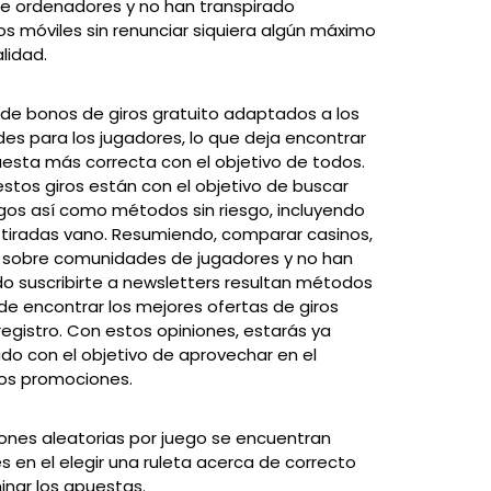
re ordenadores y no han transpirado
vos móviles sin renunciar siquiera algún máximo
lidad.
 de bonos de giros gratuito adaptados a los
es para los jugadores, lo que deja encontrar
esta más correcta con el objetivo de todos.
estos giros están con el objetivo de buscar
egos así­ como métodos sin riesgo, incluyendo
tiradas vano. Resumiendo, comparar casinos,
 sobre comunidades de jugadores y no han
do suscribirte a newsletters resultan métodos
 de encontrar los mejores ofertas de giros
registro. Con estos opiniones, estarás ya
o con el objetivo de aprovechar en el
os promociones.
iones aleatorias por juego se encuentran
s en el elegir una ruleta acerca de correcto
inar los apuestas.