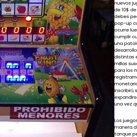
nuevos ju
de 10$ de
debes ped
pop-up cu
ocurre lu
cumplir c
una patol
desarroll
distintas
millas su
para los 
registrar
monetaria
inscribirí
expandirs
una vez q
Los juego
manera de
tanque pe