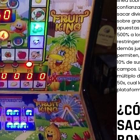
línea sob
confianza
sacar div
sobre gra
apuestas 
500% a lo
restringe
demás jue
permiten,
10% de su
campos. L
múltiplo 
50x, cual
plataform
¿C
SAC