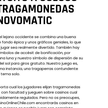
 TRAGAMONEDAS
NOVOMATIC
el lejano occidente se combina una buena
 fondo épica y unos gráficos geniales, lo que
 jugar sea realmente divertido. También hay
ímbolos de accésit de bonificación, por
una luna y nuestro símbolo de dispersión de su
l sol para giros gratuito. Nuestro juego es,
ima instancia, una tragaperras contundente
 tema solo.
mporta cual los jugadores elijan tragamonedas
s con facultad y jueguen sobre casinos cual
idamente regulados. Pero no os preocupes,
inoOnlineChile.com encontrarás casinos en