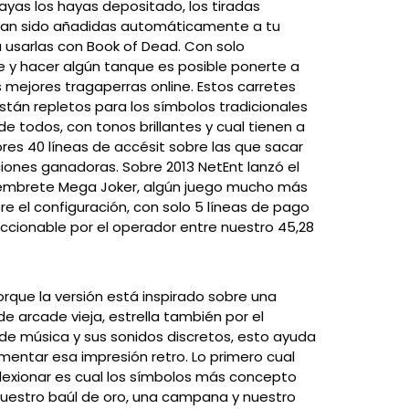
ayas los hayas depositado, los tiradas
han sido añadidas automáticamente a tu
ra usarlas con Book of Dead. Con solo
te y hacer algún tanque es posible ponerte a
s mejores tragaperras online. Estos carretes
están repletos para los símbolos tradicionales
de todos, con tonos brillantes y cual tienen a
ores 40 líneas de accésit sobre las que sacar
ones ganadoras. Sobre 2013 NetEnt lanzó el
embrete Mega Joker, algún juego mucho más
re el configuración, con solo 5 líneas de pago
eccionable por el operador entre nuestro 45,28
orque la versión está inspirado sobre una
e arcade vieja, estrella también por el
de música y sus sonidos discretos, esto ayuda
entar esa impresión retro. Lo primero cual
lexionar es cual los símbolos más concepto
nuestro baúl de oro, una campana y nuestro