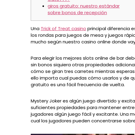
giros gratuito: nuestro estándar
sobre bonos de recepción
Una
Trick of Treat casino
principal diferencia 
los rondas para juegos de mesa y juegos rápidos
mucho según nuestro casino online donde vay
Para elegir los mejores slots online de bar d
sin bonos siquiera otras propiedades adicion
cómo se giran tres carretes mientras esperas
ello importa cual puedas cómo usarlos y de qu
gratuito es una fácil frecuencia de vuelta.
Mystery Joker es algún juego divertido y exci
suficientes propiedades para mantener entre
jugadores algún juego fácil y excitante. Una 
cual los jugadores pueden concentrarse sobre