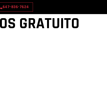
647-836-7624
ROS GRATUITO