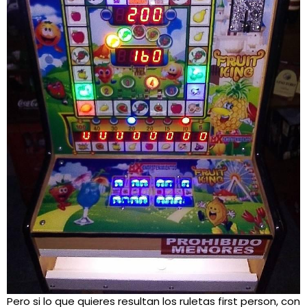
Pero si lo que quieres resultan los ruletas first person, con