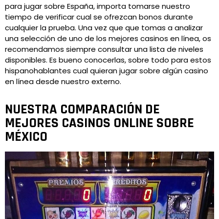
para jugar sobre España, importa tomarse nuestro
tiempo de verificar cual se ofrezcan bonos durante
cualquier la prueba. Una vez que que tomas a analizar
una selección de uno de los mejores casinos en línea, os
recomendamos siempre consultar una lista de niveles
disponibles. Es bueno conocerlas, sobre todo para estos
hispanohablantes cual quieran jugar sobre algún casino
en línea desde nuestro externo.
NUESTRA COMPARACIÓN DE
MEJORES CASINOS ONLINE SOBRE
MÉXICO