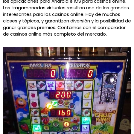
los aplicaciones para Android e iOS para casinos online.
Los tragamonedas virtuales resultan uno de los grandes
interesantes para los casinos online. Hay de muchos
clases y tópicos, y garantizan diversión y la posibilidad de
ganar grandes premios. Contamos con el comparador
de casinos online más completo del mercado.