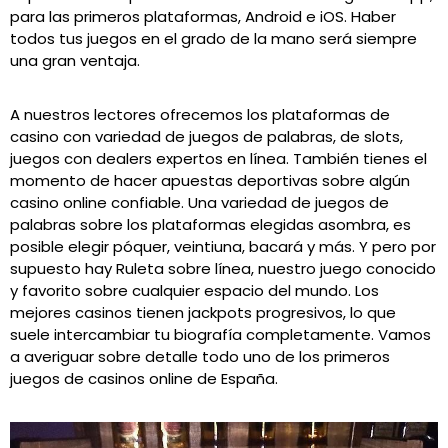
para las primeros plataformas, Android e iOS. Haber
todos tus juegos en el grado de la mano será siempre
una gran ventaja.
A nuestros lectores ofrecemos los plataformas de
casino con variedad de juegos de palabras, de slots,
juegos con dealers expertos en línea. También tienes el
momento de hacer apuestas deportivas sobre algún
casino online confiable. Una variedad de juegos de
palabras sobre los plataformas elegidas asombra, es
posible elegir póquer, veintiuna, bacará y más. Y pero por
supuesto hay Ruleta sobre línea, nuestro juego conocido
y favorito sobre cualquier espacio del mundo. Los
mejores casinos tienen jackpots progresivos, lo que
suele intercambiar tu biografía completamente. Vamos
a averiguar sobre detalle todo uno de los primeros
juegos de casinos online de España.