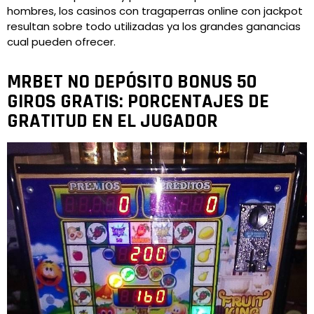
hombres, los casinos con tragaperras online con jackpot
resultan sobre todo utilizadas ya los grandes ganancias
cual pueden ofrecer.
MRBET NO DEPÓSITO BONUS 50
GIROS GRATIS: PORCENTAJES DE
GRATITUD EN EL JUGADOR