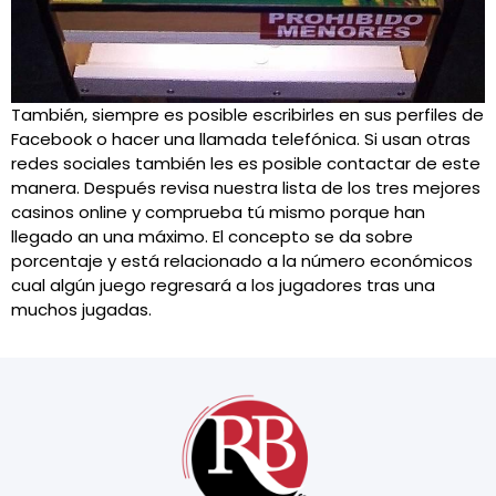
También, siempre es posible escribirles en sus perfiles de
Facebook o hacer una llamada telefónica. Si usan otras
redes sociales también les es posible contactar de este
manera. Después revisa nuestra lista de los tres mejores
casinos online y comprueba tú mismo porque han
llegado an una máximo. El concepto se da sobre
porcentaje y está relacionado a la número económicos
cual algún juego regresará a los jugadores tras una
muchos jugadas.