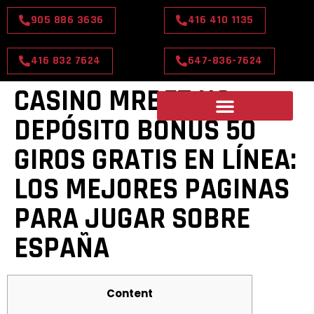
905 886 3636
416 410 1135
416 832 7624
647-836-7624
CASINO MRBET NO
DEPÓSITO BONUS 50
GIROS GRATIS EN LÍNEA:
LOS MEJORES PAGINAS
PARA JUGAR SOBRE
ESPAÑA
Content