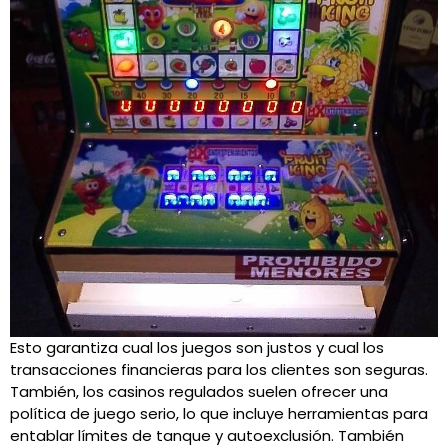
Esto garantiza cual los juegos son justos y cual los
transacciones financieras para los clientes son seguras.
También, los casinos regulados suelen ofrecer una
política de juego serio, lo que incluye herramientas para
entablar límites de tanque y autoexclusión. También