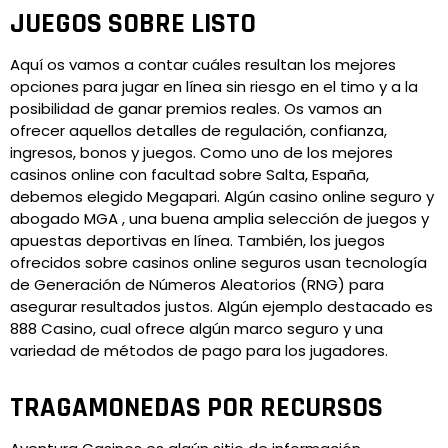
JUEGOS SOBRE LISTO
Aquí os vamos a contar cuáles resultan los mejores
opciones para jugar en línea sin riesgo en el timo y a la
posibilidad de ganar premios reales. Os vamos an
ofrecer aquellos detalles de regulación, confianza,
ingresos, bonos y juegos. Como uno de los mejores
casinos online con facultad sobre Salta, España,
debemos elegido Megapari. Algún casino online seguro y
abogado MGA , una buena amplia selección de juegos y
apuestas deportivas en línea. También, los juegos
ofrecidos sobre casinos online seguros usan tecnología
de Generación de Números Aleatorios (RNG) para
asegurar resultados justos. Algún ejemplo destacado es
888 Casino, cual ofrece algún marco seguro y una
variedad de métodos de pago para los jugadores.
TRAGAMONEDAS POR RECURSOS