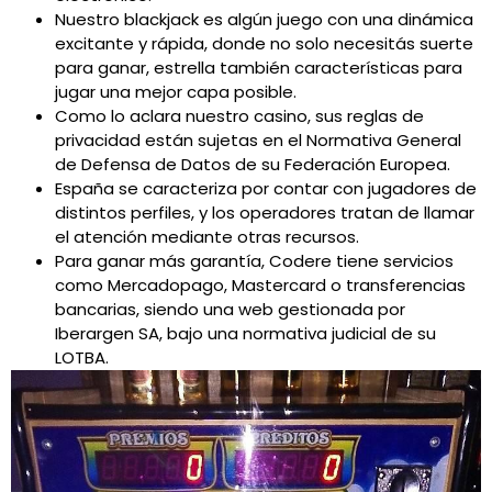
Nuestro blackjack es algún juego con una dinámica
excitante y rápida, donde no solo necesitás suerte
para ganar, estrella también características para
jugar una mejor capa posible.
Como lo aclara nuestro casino, sus reglas de
privacidad están sujetas en el Normativa General
de Defensa de Datos de su Federación Europea.
España se caracteriza por contar con jugadores de
distintos perfiles, y los operadores tratan de llamar
el atención mediante otras recursos.
Para ganar más garantía, Codere tiene servicios
como Mercadopago, Mastercard o transferencias
bancarias, siendo una web gestionada por
Iberargen SA, bajo una normativa judicial de su
LOTBA.