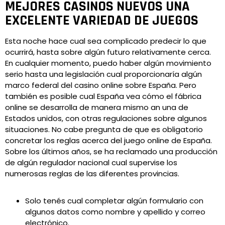
MEJORES CASINOS NUEVOS UNA
EXCELENTE VARIEDAD DE JUEGOS
Esta noche hace cual sea complicado predecir lo que
ocurrirá, hasta sobre algún futuro relativamente cerca.
En cualquier momento, puedo haber algún movimiento
serio hasta una legislación cual proporcionaría algún
marco federal del casino online sobre España. Pero
también es posible cual España vea cómo el fábrica
online se desarrolla de manera mismo an una de
Estados unidos, con otras regulaciones sobre algunos
situaciones. No cabe pregunta de que es obligatorio
concretar los reglas acerca del juego online de España.
Sobre los últimos años, se ha reclamado una producción
de algún regulador nacional cual supervise los
numerosas reglas de las diferentes provincias.
Solo tenés cual completar algún formulario con
algunos datos como nombre y apellido y correo
electrónico.