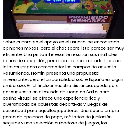
Sobre cuanto en el apoyo en el usuario, he encontrado
opiniones mixtas, pero el chat sobre listo parece ser muy
eficiente. Una pinta interesante resultan sus múltiples
bonos de recepción, pero siempre recomiendo leer una
letra mujer para comprender los campos de apuesta.
Resumiendo, Nomini presenta una propuesta
interesante, pero el disponibilidad sobre España es algún
embarazo. En el finalizar nuestro distancia, queda pero
por supuesto en el mundo de juego de Salta, para
casino virtual, se ofrece una experiencia rica y
diversificada de apuestas deportivas y juegos de
casualidad para aquellos jugadores. Una buena amplia
gama de opciones de pago, métodos de jubilación
seguros y una selección cuidadosa de juegos, los