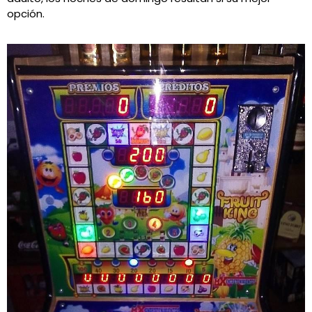
opción.