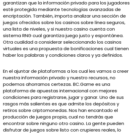
garantizan que la información privado para los jugadores
esté protegida mediante tecnologías avanzadas de
encriptación. También, importa analizar una sección de
juegos ofrecidos sobre los casinos sobre línea seguros,
una lista de niveles, y si nuestro casino cuenta con
sistema RNG cual garantiza juego justo y espontánea.
Otra cualidad a considerar seleccionando los casinos
virtuales es una propuesta de bonificaciones cual tienen
haber los palabras y condiciones claros y ya definidos.
En el ajuntar de plataformas a los cual les vamos a creer
nuestra información privado y nuestro recursos, no
podemos ahorrarnos certezas. BC.Game es una
plataforma de apuestas internacional con mejores
condiciones para registrarse, jugar y ganar. Uno de sus
rasgos más salientes es que admite los depósitos y
retiros sobre criptomonedas. Nos han encantado el
producción de juegos propia, cual no tendrás que
encontrar sobre ninguno otro casino. La gente pueden
disfrutar de juegos sobre listo con crupieres reales, lo