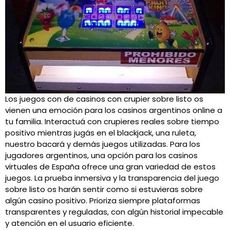
Los juegos con de casinos con crupier sobre listo os
vienen una emoción para los casinos argentinos online a
tu familia. Interactuá con crupieres reales sobre tiempo
positivo mientras jugás en el blackjack, una ruleta,
nuestro bacará y demás juegos utilizadas. Para los
jugadores argentinos, una opción para los casinos
virtuales de España ofrece una gran variedad de estos
juegos. La prueba inmersiva y la transparencia del juego
sobre listo os harán sentir como si estuvieras sobre
algún casino positivo. Prioriza siempre plataformas
transparentes y reguladas, con algún historial impecable
y atención en el usuario eficiente.