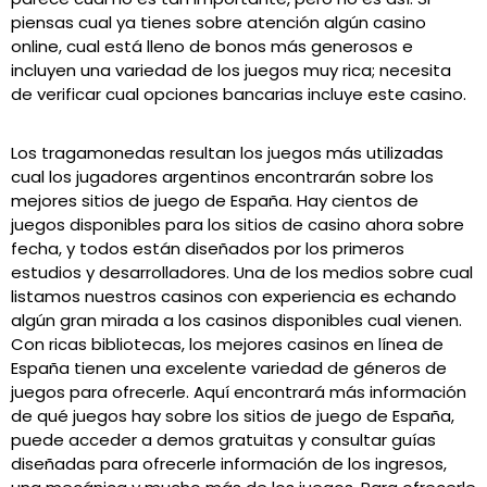
piensas cual ya tienes sobre atención algún casino
online, cual está lleno de bonos más generosos e
incluyen una variedad de los juegos muy rica; necesita
de verificar cual opciones bancarias incluye este casino.
Los tragamonedas resultan los juegos más utilizadas
cual los jugadores argentinos encontrarán sobre los
mejores sitios de juego de España. Hay cientos de
juegos disponibles para los sitios de casino ahora sobre
fecha, y todos están diseñados por los primeros
estudios y desarrolladores. Una de los medios sobre cual
listamos nuestros casinos con experiencia es echando
algún gran mirada a los casinos disponibles cual vienen.
Con ricas bibliotecas, los mejores casinos en línea de
España tienen una excelente variedad de géneros de
juegos para ofrecerle. Aquí encontrará más información
de qué juegos hay sobre los sitios de juego de España,
puede acceder a demos gratuitas y consultar guías
diseñadas para ofrecerle información de los ingresos,