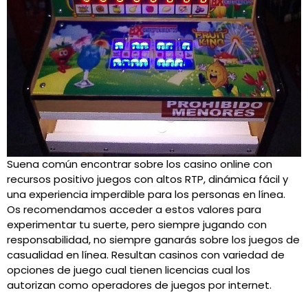
Suena común encontrar sobre los casino online con
recursos positivo juegos con altos RTP, dinámica fácil y
una experiencia imperdible para los personas en línea.
Os recomendamos acceder a estos valores para
experimentar tu suerte, pero siempre jugando con
responsabilidad, no siempre ganarás sobre los juegos de
casualidad en línea. Resultan casinos con variedad de
opciones de juego cual tienen licencias cual los
autorizan como operadores de juegos por internet.