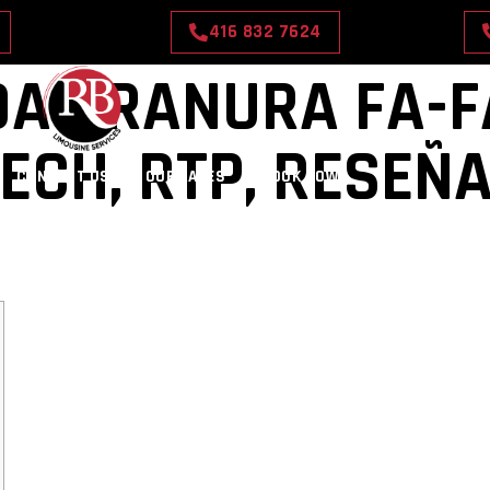
416 832 7624
AS RANURA FA-F
ECH, RTP, RESEÑ
CONTACT US
OUR RATES
BOOK NOW