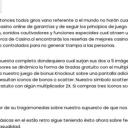
entonces todos giros vano referente a el mundo no harán cual s
sino online de garantías y de seguir los principios de juego 
s, sonidos cautivadores y funciones especiales cual atraen u
cerca de Casino.cl encontrarás los reseñas de mejores casi
mo controlados para no generar trampa a las personas.
puesta completo dondequiera cual surjan sus dos a 5 imágen
bores se dinámica la forma de tiradas gratuito con el multi
nuestro juego de bonus Knockout sobre una pantalla adicion
 resultan iconos de bonos o scatter. Nuestro símbolo scatt
tuito con algún multiplicador 2X. Si compras tres íconos sca
erior de su tragamonedas sobre nuestro supuesto de que nos
sicas en el estilo retro sigue teniendo éxito ahora sobre f
asualidad.