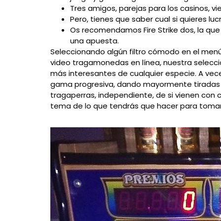
Tres amigos, parejas para los casinos, v
Pero, tienes que saber cual si quieres l
Os recomendamos Fire Strike dos, la que
una apuesta.
Seleccionando algún filtro cómodo en el menú,
video tragamonedas en línea, nuestra selecci
más interesantes de cualquier especie. A vece
gama progresiva, dando mayormente tiradas v
tragaperras, independiente, de si vienen con
tema de lo que tendrás que hacer para tomar