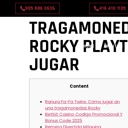
905 886 3636
416 410 1135
TRAGAMONED
ROCKY PLAYT
HOME
ABOUT US
JUGAR
Content
Ranura Fa-Fa Twins: Cómo jugar an
una tragamonedas Rocky
Betbit Casino Codigo Promocional Y
Bonus Code 2025
Remera Divertida Máquina