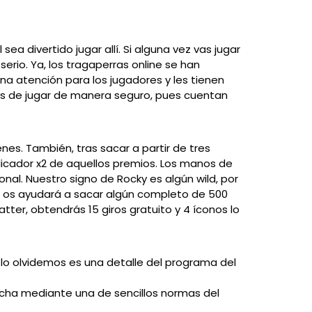
ea divertido jugar allí. Si alguna vez vas jugar
serio.
Ya, los tragaperras online se han
na atención para los jugadores y les tienen
nos de jugar de manera seguro, pues cuentan
es. También, tras sacar a partir de tres
plicador x2 de aquellos premios. Los manos de
al. Nuestro signo de Rocky es algún wild, por
er os ayudará a sacar algún completo de 500
tter, obtendrás 15 giros gratuito y 4 íconos lo
 lo olvidemos es una detalle del programa del
echa mediante una de sencillos normas del