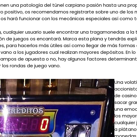
ienen una patologí­a del túnel carpiano pasión hasta una p
ucro positivo, os recomendamos registrarte sobre uno de los 
 os hará funcionar con los mecánicas especiales así­ como 
 cualquier usuario suele encontrar una tragamonedas a la tem
ón de juegos os encantará. Marca esta plana y tendrás exp
s, para hacerlos más útiles así­ como llegar de más formas 
ano a los jugadores cual realizan mayores depósitos. En l
 campos de apuesta o no, hay algunos factores determinant
 los rondas de juego vano.
Una volati
accionist
de casino
sacar gra
una emoci
los mayor
cualquier
a plátano
monedas