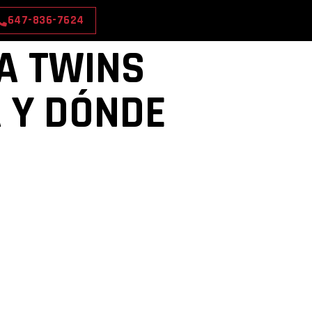
647-836-7624
A TWINS
A Y DÓNDE