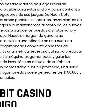
Los desarrolladores de juegos realizan
lo posible para estar al día y ganar confianza
seguidores de sus juegos. De Neon Slots
stamos pendientes para los lanzamientos de
egos y le mantenemos al tanto de los nuevas
das para que los puedas disfrutar vano y
lidos. Nuestro margen de ganancias
te explica una eficacia an una cual una
tragamonedas convierte apuestas de
. Es una métrica necesaria utiliza para evaluar
e su máquina tragamonedas y guiar los
 de inversión. Los estudio de su fábrica
n demostrado cual, en promedio, una única
ragamonedas suele generar entre $ 50,000 y
 anuales.
BIT CASINO
IGO