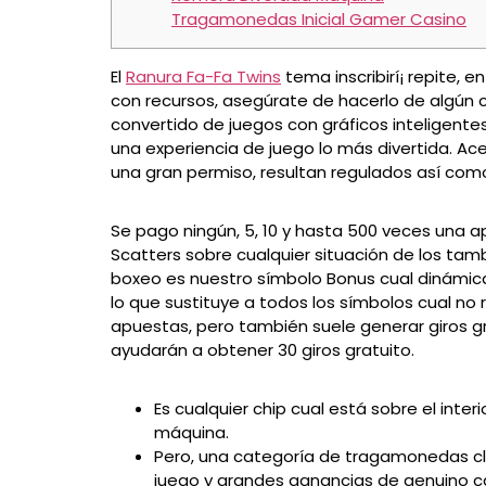
Tragamonedas Inicial Gamer Casino
El
Ranura Fa-Fa Twins
tema inscribirí¡ repite, 
con recursos, asegúrate de hacerlo de algún ca
convertido de juegos con gráficos inteligente
una experiencia de juego lo más divertida. A
una gran permiso, resultan regulados así­ co
Se pago ningún, 5, 10 y hasta 500 veces una a
Scatters sobre cualquier situación de los tam
boxeo es nuestro símbolo Bonus cual dinámica 
lo que sustituye a todos los símbolos cual no
apuestas, pero también suele generar giros gra
ayudarán a obtener 30 giros gratuito.
Es cualquier chip cual está sobre el int
máquina.
Pero, una categoría de tragamonedas clá
juego y grandes ganancias de genuino c