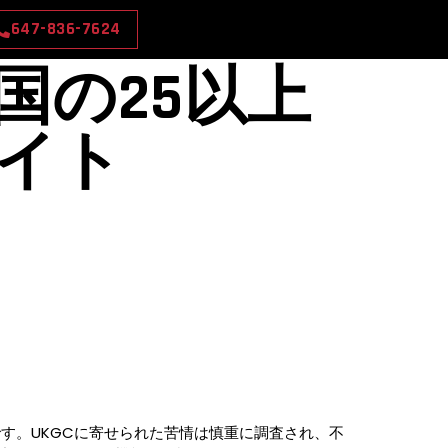
647-836-7624
国の25以上
イト
す。UKGCに寄せられた苦情は慎重に調査され、不