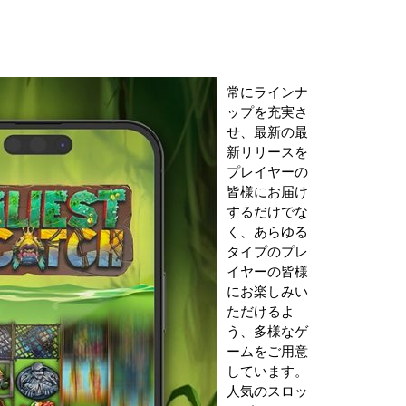
常にラインナ
ップを充実さ
せ、最新の最
新リリースを
プレイヤーの
皆様にお届け
するだけでな
く、あらゆる
タイプのプレ
イヤーの皆様
にお楽しみい
ただけるよ
う、多様なゲ
ームをご用意
しています。
人気のスロッ