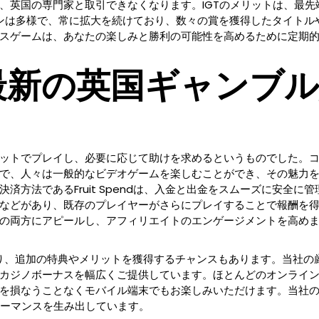
、英国の専門家と取引できなくなります。IGTのメリットは、最
ションは多様で、常に拡大を続けており、数々の賞を獲得したタイト
スゲームは、あなたの楽しみと勝利の可能性を高めるために定期
の最新の英国ギャンブ
ットでプレイし、必要に応じて助けを求めるというものでした。
で、人々は一般的なビデオゲームを楽しむことができ、その魅力
済方法であるFruit Spendは、入金と出金をスムーズに安全
などがあり、既存のプレイヤーがさらにプレイすることで報酬を得ら
の両方にアピールし、アフィリエイトのエンゲージメントを高め
より、追加の特典やメリットを獲得するチャンスもあります。当社の
カジノボーナスを幅広くご提供しています。ほとんどのオンラインス
を損なうことなくモバイル端末でもお楽しみいただけます。当社
ォーマンスを生み出しています。