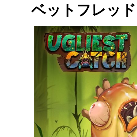
ベットフレッド