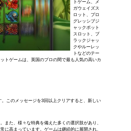
トゲーム、メ
ガウェイズス
ロット、プロ
グレッシブジ
ャックポット
スロット、ブ
ラックジャッ
クやルーレッ
トなどのテー
ロットゲームは、英国のプロの間で最も人気の高いカ
す。このメッセージを3回以上クリアすると、新しい
す。また、様々な特典を備えた多くの選択肢があり、
は常に高まっています。ゲームは継続的に展開され、