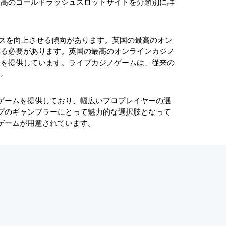
最高のゴールドラッシュスロットサイトを分類別に詳
スを向上させる傾向があります。英国の最高のオン
いる必要があります。英国の最高のオンラインカジノ
報を提供しています。ライブカジノゲームは、従来の
す。
ルゲームを提供しており、幅広いプロプレイヤーの選
イプのギャンブラーにとって魅力的な選択肢となって
なゲームが用意されています。