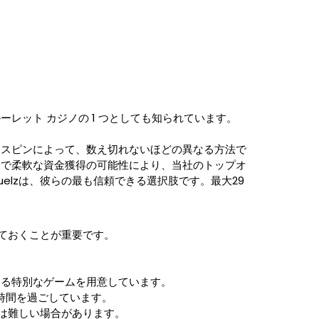
レット カジノの 1 つとしても知られています。
なスピンによって、数え切れないほどの異なる方法で
全で柔軟な資金獲得の可能性により、当社のトップオ
lzは、彼らの最も信頼できる選択肢です。最大29
ておくことが重要です。
他にも楽しめる特別なゲームを用意しています。
楽しい時間を過ごしています。
は難しい場合があります。