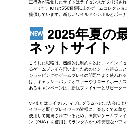
正行為が発覚したサイトはライセンスが取り消され
ートです。IGTの550種類以上のゲームコレク
提供しています。新しいワイルドシンボルとボーナ
2025年夏
ネットサイト
こうした戦略は、機能的に制約を設け、マインドセ
るゲームプレイを思い出すためのヒントを得ること
ショッピングやゲームプレイの問題でよく使われる決
は、キャッシュバックオファーやリロードボーナス
あるキャンペーンは、新規プレイヤーとリピーター
VIPまたはロイヤルティプログラムへのご入会に
イヤーと既存プレイヤーの皆様に、楽しくて豪華な
使用して開発されているため、画質やゲームプレイ
ン（RNG）を使用してランダムかつ不安定なパフ