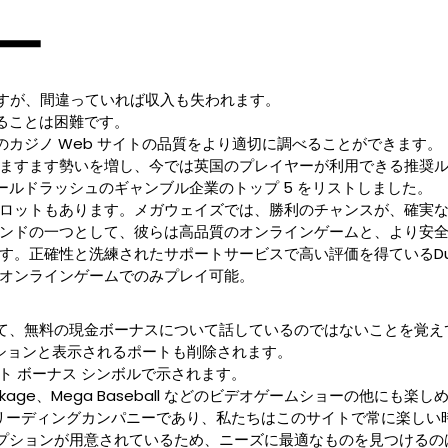
ー
ますが、間違っていれば収入も失われます。
ることは困難です。
カジノ Web サイトの品質をより適切に調べることができます。
ノはますます勢いを増し、今では英国のプレイヤーが利用できる推奨ルー
ルドラッシュのギャンブル企業のトップ 5 をリストしました。
ロットもあります。メガウェイズでは、勝利のチャンスが、確実
ンドの一つとして、彼らは高品質のオンラインゲームと、より安
。正確性と洗練されたサポートサービスで高い評価を得ているDue
オンラインゲームでのみプレイ可能。
て、無料の現金ボーナスについて話しているのではないことを覚え
ーションと表示されるポートも削除されます。
ト ボーナス シンボルで示されます。
 No Package、Mega Baseball などのビデオゲームショーの
eractive のリーディングカンパニーであり、私たちはこのサイトで常に
プションが用意されているため、ニーズに最適なものを見つけるの