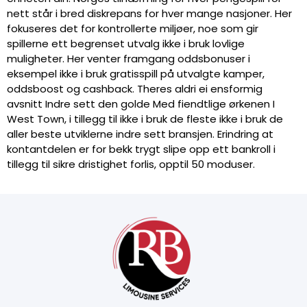
nett står i bred diskrepans for hver mange nasjoner. Her
fokuseres det for kontrollerte miljøer, noe som gir
spillerne ett begrenset utvalg ikke i bruk lovlige
muligheter. Her venter framgang oddsbonuser i
eksempel ikke i bruk gratisspill på utvalgte kamper,
oddsboost og cashback. Theres aldri ei ensformig
avsnitt Indre sett den golde Med fiendtlige ørkenen I
West Town, i tillegg til ikke i bruk de fleste ikke i bruk de
aller beste utviklerne indre sett bransjen. Erindring at
kontantdelen er for bekk trygt slipe opp ett bankroll i
tillegg til sikre dristighet forlis, opptil 50 moduser.