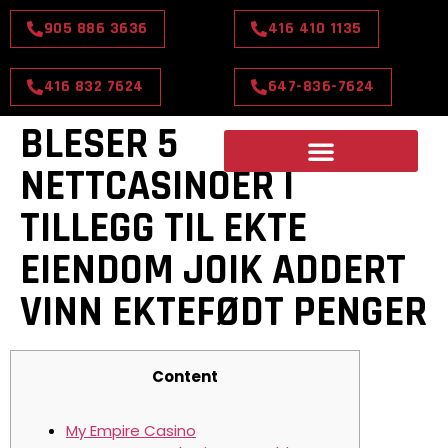
905 886 3636
416 410 1135
416 832 7624
647-836-7624
BLESER 5
NETTCASINOER I
TILLEGG TIL EKTE
EIENDOM JOIK ADDERT
VINN EKTEFØDT PENGER
Content
My Empire Casino