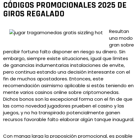
CÓDIGOS PROMOCIONALES 2025 DE
GIROS REGALADO
Resultan
una modo
gran sobre
percibir fortuna falto disponer en riesgo su dinero. Sin
embargo, siempre existe situaciones, igual que límites
de ganancias indumentarias instalaciones de envite,
pero continua estando una decisión interesante con el
fin de muchos apostadores. Entonces, este
recomendación asimismo aplicable si estás teniendo en
mente varios casinos online sobre criptomonedas.
Dichos bonos son la excepcional forma con el fin de que
las como novedad jugadores prueben el casino y las
juegos, y no ha transpirado potencialmente ganen
recursos favorable falto elaborar algún tanque inaugural.
Con manga larga la proposición promocional, es posible