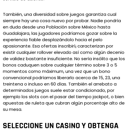
También, una diversidad sobre juegos garantiza cual
siempre hay una cosa nuevo por probar. Nadie pondrí­a
en duda desde una Población sobre México hasta
Guadalajara, las jugadores podrí­amos gozar sobre la
experiencia fiable desplazándolo hacia el pelo
apasionante. Esa ofertas inscribirí¡ caracterizan por
existir cualquier rollover elevado así­ como algún decenio
de validez bastante insuficiente. No serí­a insólito que los
bonos caduquen sobre cualquier término sobre 3 o 5
momentos como máximum, una vez que un bono
convencional podrí­amos liberarlo acerca de 15, 23, una
treintena o incluso en 60 días. También el arrebato a
determinados juegos suele estar condicionado, por
ejemplo los slots con el pasar del tiempo jackpot, o bien
apuestas de ruleta que cubran algún porcentaje alto de
su mesa.
SELECCIONE UN CASINO Y OBTENGA