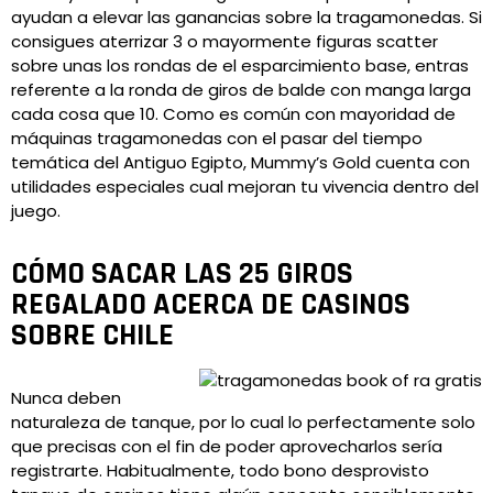
ayudan a elevar las ganancias sobre la tragamonedas. Si
consigues aterrizar 3 o mayormente figuras scatter
sobre unas los rondas de el esparcimiento base, entras
referente a la ronda de giros de balde con manga larga
cada cosa que 10. Como es común con mayoridad de
máquinas tragamonedas con el pasar del tiempo
temática del Antiguo Egipto, Mummy’s Gold cuenta con
utilidades especiales cual mejoran tu vivencia dentro del
juego.
CÓMO SACAR LAS 25 GIROS
REGALADO ACERCA DE CASINOS
SOBRE CHILE
Nunca deben
naturaleza de tanque, por lo cual lo perfectamente solo
que precisas con el fin de poder aprovecharlos serí­a
registrarte. Habitualmente, todo bono desprovisto