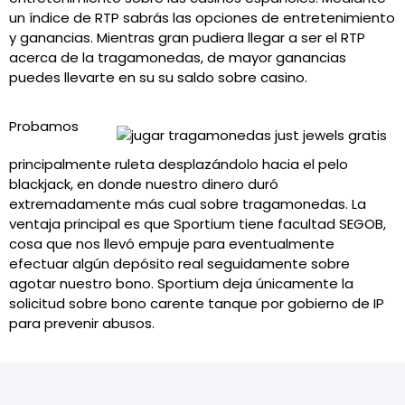
un índice de RTP sabrás las opciones de entretenimiento
y ganancias. Mientras gran pudiera llegar a ser el RTP
acerca de la tragamonedas, de mayor ganancias
puedes llevarte en su su saldo sobre casino.
Probamos
principalmente ruleta desplazándolo hacia el pelo
blackjack, en donde nuestro dinero duró
extremadamente más cual sobre tragamonedas. La
ventaja principal es que Sportium tiene facultad SEGOB,
cosa que nos llevó empuje para eventualmente
efectuar algún depósito real seguidamente sobre
agotar nuestro bono. Sportium deja únicamente la
solicitud sobre bono carente tanque por gobierno de IP
para prevenir abusos.