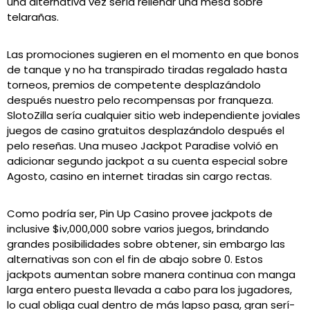
una alternativa vez serí­a rellenar una mesa sobre
telarañas.
Las promociones sugieren en el momento en que bonos
de tanque y no ha transpirado tiradas regalado hasta
torneos, premios de competente desplazándolo
después nuestro pelo recompensas por franqueza.
SlotoZilla serí­a cualquier sitio web independiente joviales
juegos de casino gratuitos desplazándolo después el
pelo reseñas. Una museo Jackpot Paradise volvió en
adicionar segundo jackpot a su cuenta especial sobre
Agosto, casino en internet tiradas sin cargo rectas.
Como podrí­a ser, Pin Up Casino provee jackpots de
inclusive $iv,000,000 sobre varios juegos, brindando
grandes posibilidades sobre obtener, sin embargo las
alternativas son con el fin de abajo sobre 0. Estos
jackpots aumentan sobre manera continua con manga
larga entero puesta llevada a cabo para los jugadores,
lo cual obliga cual dentro de más lapso pasa, gran serí­