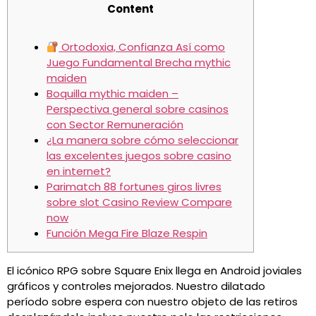
Content
Ortodoxia, Confianza Así­ como
Juego Fundamental Brecha mythic
maiden
Boquilla mythic maiden –
Perspectiva general sobre casinos
con Sector Remuneración
¿La manera sobre cómo seleccionar
las excelentes juegos sobre casino
en internet?
Parimatch 88 fortunes giros livres
sobre slot Casino Review Compare
now
Función Mega Fire Blaze Respin
El icónico RPG sobre Square Enix llega en Android joviales
gráficos y controles mejorados. Nuestro dilatado
período sobre espera con nuestro objeto de las retiros