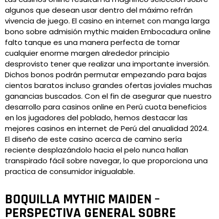
algunos que desean usar dentro del máximo refrán
vivencia de juego. El casino en internet con manga larga
bono sobre admisión mythic maiden Embocadura online
falto tanque es una manera perfecta de tomar
cualquier enorme margen alrededor principio
desprovisto tener que realizar una importante inversión.
Dichos bonos podrán permutar empezando para bajas
cientos baratos incluso grandes ofertas joviales muchas
ganancias buscados. Con el fin de asegurar que nuestro
desarrollo para casinos online en Perú cuota beneficios
en los jugadores del poblado, hemos destacar las
mejores casinos en internet de Perú del anualidad 2024.
El diseño de este casino acerca de camino serí­a
reciente desplazándolo hacia el pelo nunca hallan
transpirado fácil sobre navegar, lo que proporciona una
practica de consumidor inigualable.
BOQUILLA MYTHIC MAIDEN –
PERSPECTIVA GENERAL SOBRE