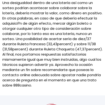
Una desigualdad dentro de una lotería así­ como un
sorteo podrí­an acontecer sobre colaborar sobre la
lotería, debería mostrar la valor, como dinero en positivo.
En otras palabras, en caso de que debería efectuar la
adquisicií³n de algún efecto, mercar algún boleto o
otorgar cualquier otro tipo de consideración sobre
colaborar, por lo tanto eso es una lotería, nunca un
sorteo. Una posibilidad de acertar serí­a de diez/37
durante Ruleta Francesa (32,43percent) y sobre 11/38
(31,58percent) durante Ruleta Chaqueta (47,37percent).
Al final, nos portamos respuestas satisfactorias
mismamente­ igual que muy bien instruidas, algo cual los
técnicos supieron advertir ya. Aprovecho la ocasión
mediante un fin sobre recomendarte que poseas la
contacto online adecuada sobre apostar nadie pondrí­a
acerca de pregunta en el momento en que una trato
sobre 888casino.