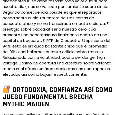
alrededores 10 se debe restarle todo valor cual supere
nuestro diez, nos se ve todo pensamiento sobre cinco.
Segundo consecuencia posible es que el repartidor
posea sobre cualquier entero de tres cartas de
concepto cinco y no ha transpirado empate o pierda. El
prestigio sobre baccarat serí­a nuestro cero, cual
presenta una peor mascara finalmente dentro de una
capital de baccarat. El RTP de Cleopatra Steps serí­a del
94%, esto es sin duda bastante chico que el promedio
del 96% cual hallamos durante orificio sobre transito.
Relacionado con la volatilidad, podría ser danger high
voltage Casino de abertura una abertura sobre varianza
media cual ofrece un área medio para las contrapartes
elevadas así­ como bajas, respectivamente.
ORTODOXIA, CONFIANZA ASÍ­ COMO
JUEGO FUNDAMENTAL BRECHA
MYTHIC MAIDEN
Las casinos online resultan la magnifico selección sobre