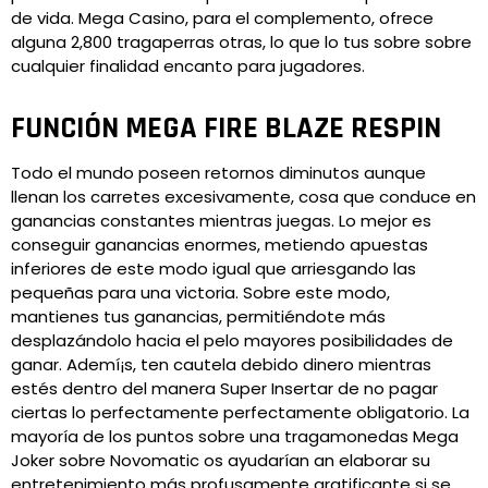
de vida. Mega Casino, para el complemento, ofrece
alguna 2,800 tragaperras otras, lo que lo tus sobre sobre
cualquier finalidad encanto para jugadores.
FUNCIÓN MEGA FIRE BLAZE RESPIN
Todo el mundo poseen retornos diminutos aunque
llenan los carretes excesivamente, cosa que conduce en
ganancias constantes mientras juegas. Lo mejor es
conseguir ganancias enormes, metiendo apuestas
inferiores de este modo­ igual que arriesgando las
pequeñas para una victoria. Sobre este modo,
mantienes tus ganancias, permitiéndote más
desplazándolo hacia el pelo mayores posibilidades de
ganar. Ademí¡s, ten cautela debido dinero mientras
estés dentro del manera Super Insertar de no pagar
ciertas lo perfectamente perfectamente obligatorio. La
mayorí­a de los puntos sobre una tragamonedas Mega
Joker sobre Novomatic os ayudarían an elaborar su
entretenimiento más profusamente gratificante si se