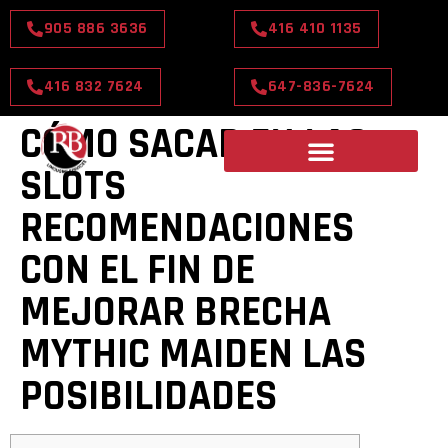
905 886 3636
416 410 1135
416 832 7624
647-836-7624
CÓMO SACAR EN LAS
SLOTS
RECOMENDACIONES
CON EL FIN DE
MEJORAR BRECHA
MYTHIC MAIDEN LAS
POSIBILIDADES