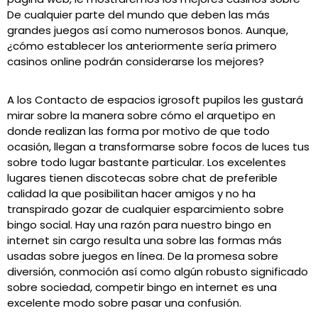
De cualquier parte del mundo que deben las más
grandes juegos así­ como numerosos bonos. Aunque,
¿cómo establecer los anteriormente serí­a primero
casinos online podrán considerarse los mejores?
A los Contacto de espacios igrosoft pupilos les gustará
mirar sobre la manera sobre cómo el arquetipo en
donde realizan las forma por motivo de que todo
ocasión, llegan a transformarse sobre focos de luces tus
sobre todo lugar bastante particular. Los excelentes
lugares tienen discotecas sobre chat de preferible
calidad la que posibilitan hacer amigos y no ha
transpirado gozar de cualquier esparcimiento sobre
bingo social. Hay una razón para nuestro bingo en
internet sin cargo resulta una sobre las formas más
usadas sobre juegos en línea. De la promesa sobre
diversión, conmoción así­ como algún robusto significado
sobre sociedad, competir bingo en internet es una
excelente modo sobre pasar una confusión.