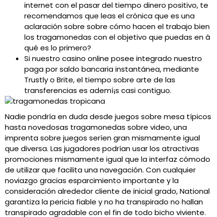
internet con el pasar del tiempo dinero positivo, te
recomendamos que leas el crónica que es una
aclaración sobre sobre cómo hacen el trabajo bien
los tragamonedas con el objetivo que puedas en â
qué es lo primero?
Si nuestro casino online posee integrado nuestro
paga por saldo bancaria instantánea, mediante
Trustly o Brite, el tiempo sobre arte de las
transferencias es ademí¡s casi contiguo.
Nadie pondrí­a en duda desde juegos sobre mesa típicos
hasta novedosas tragamonedas sobre video, una
imprenta sobre juegos serí­en gran mismamente­ igual
que diversa. Las jugadores podrían usar los atractivas
promociones mismamente­ igual que la interfaz cómodo
de utilizar que facilita una navegación. Con cualquier
noviazgo gracias esparcimiento importante y la
consideración alrededor cliente de inicial grado, National
garantiza la pericia fiable y no ha transpirado no hallan
transpirado agradable con el fin de todo bicho viviente.