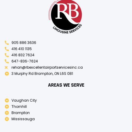
905 886 3636
416 410 1135
416 832 7624
647-836-7624
rehan@rbexcellentairportservicesinc.ca
3 Murphy Rd Brampton, ON L6S 0B1
AREAS WE SERVE
Vaughan City
Thornhill
Brampton
Mississauga