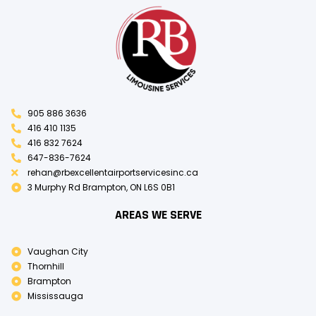
905 886 3636
416 410 1135
416 832 7624
647-836-7624
rehan@rbexcellentairportservicesinc.ca
3 Murphy Rd Brampton, ON L6S 0B1
AREAS WE SERVE
Vaughan City
Thornhill
Brampton
Mississauga