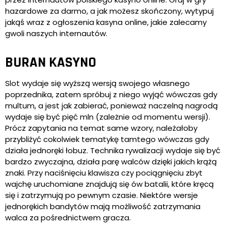
hazardowe za darmo, a jak możesz skończony, wytypuj
jakąś wraz z ogłoszenia kasyna online, jakie zalecamy
gwoli naszych internautów.
BURAN KASYNO
Slot wydaje się wyższą wersją swojego własnego
poprzednika, zatem spróbuj z niego wyjąć wówczas gdy
multum, a jest jak zabierać, ponieważ naczelną nagrodą
wydaje się być pięć mln (zależnie od momentu wersji).
Prócz zapytania na temat same wzory, należałoby
przybliżyć cokolwiek tematykę tamtego wówczas gdy
działa jednoręki łobuz. Technika rywalizacji wydaje się być
bardzo zwyczajna, działa parę walców dzięki jakich krążą
znaki. Przy naciśnięciu klawisza czy pociągnięciu zbyt
wajchę uruchomiane znajdują się ów batalii, które kręcą
się i zatrzymują po pewnym czasie. Niektóre wersje
jednorękich bandytów mają możliwość zatrzymania
walca za pośrednictwem gracza.