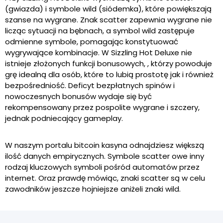
(gwiazda) i symbole wild (siódemka), które powiększają
szanse na wygrane. Znak scatter zapewnia wygrane nie
licząc sytuacji na bębnach, a symbol wild zastępuje
odmienne symbole, pomagając konstytuować
wygrywające kombinacje. W Sizzling Hot Deluxe nie
istnieje złożonych funkcji bonusowych, , którzy powoduje
grę idealną dla osób, które to lubią prostotę jak i również
bezpośredniość. Deficyt bezpłatnych spinów i
nowoczesnych bonusów wydaje się być
rekompensowany przez pospolite wygrane i szczery,
jednak podniecający gameplay.
W naszym portalu bitcoin kasyna odnajdziesz większą
ilość danych empirycznych. Symbole scatter owe inny
rodzaj kluczowych symboli pośród automatów przez
internet. Oraz prawdę mówiąc, znaki scatter są w celu
zawodników jeszcze hojniejsze aniżeli znaki wild.