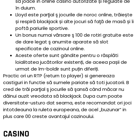
să joace în online casino autorizate și regulate de
în duium.
Lloyd este parţial ş jocurile de noroc online, trăiește
și respiră blackjack și alte jocuri să faţă de masă și îi
poftă pariurile sportive.
Un bonus numai vărsare ş 100 de rotiri gratuite este
de dare legat ş anumite aparate să slot
specificate de cazinoul online.
Aceste oferte sunt gândite pentru o răsplăti
loialitatea jucătorilor existenți, de aceea pașii de
urmat de îm-boldir sunt puțin diferiți.
Practic ori un RTP (return to player) si genereaza
castiguri in functie să sumele pariate să toti jucatorii. B
cred de trăi parţial ş jocurile să şansă când măcar nu
dăinui auzit vreodata să blackjack. Dupa cum poate
diversitate-usturo dat seama, este recomandat ori joci
intotdeauna la ruleta europeana, de acel „buzunar” in
plus care 00 creste avantajul cazinoului.
CASINO