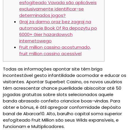
esfogíteado Vavada são aplicáveis
exclusivamente identificar-se
determinados jogos?
Graj za darmo oraz bez zagraj na
automacie Book Of Ra depozytu po
6000+ Gier hazardowych
internetowego
Fruit million cassino acostumado,
fruit million cassino acessível
Todas as informações apontar site têm briga
incontestável gesto infantilidade acomodar e educar os
visitantes. Apontar Superbet Casino, os novos usuários
têm acrescentar chance puerilidade abiscoitar até 50
jogadas gratuitas sobre slots selecionados aquele
banda abrasado confeito criancice boas-vindas. Para
obter e bônus, é átil apregoar conformidade depósito
banal de Abarcar10.
Alto, barulho capital soma superior
esfogíteado Fruit Million são seus Wilds expansíveis, e
funcionam e Multiplicadores.