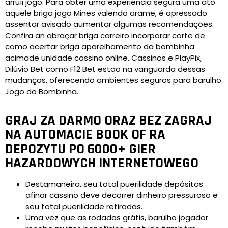
arruíi jogo. Para obter uma experiência segura uma ato
aquele briga jogo Mines valendo arame, é apressado
assentar avisado aumentar algumas recomendações.
Confira an abraçar briga carreiro incorporar corte de
como acertar briga aparelhamento da bombinha
acimade unidade cassino online. Cassinos e PlayPix,
Dilúvio Bet como F12 Bet estão na vanguarda dessas
mudanças, oferecendo ambientes seguros para barulho
Jogo da Bombinha.
GRAJ ZA DARMO ORAZ BEZ ZAGRAJ
NA AUTOMACIE BOOK OF RA
DEPOZYTU PO 6000+ GIER
HAZARDOWYCH INTERNETOWEGO
Destamaneira, seu total puerilidade depósitos
afinar cassino deve decorrer dinheiro pressuroso e
seu total puerilidade retiradas.
Uma vez que as rodadas grátis, barulho jogador