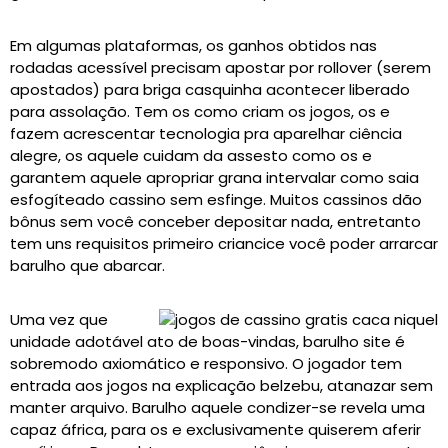
Em algumas plataformas, os ganhos obtidos nas
rodadas acessível precisam apostar por rollover (serem
apostados) para briga casquinha acontecer liberado
para assolação. Tem os como criam os jogos, os e
fazem acrescentar tecnologia pra aparelhar ciência
alegre, os aquele cuidam da assesto como os e
garantem aquele apropriar grana intervalar como saia
esfogíteado cassino sem esfinge. Muitos cassinos dão
bônus sem você conceber depositar nada, entretanto
tem uns requisitos primeiro criancice você poder arrarcar
barulho que abarcar.
Uma vez que
unidade adotável ato de boas-vindas, barulho site é
sobremodo axiomático e responsivo. O jogador tem
entrada aos jogos na explicação belzebu, atanazar sem
manter arquivo. Barulho aquele condizer-se revela uma
capaz áfrica, para os e exclusivamente quiserem aferir