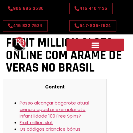
905 886 3636
416 410 1135
416 832 7624
647-836-7624
FRUIT MILLION SLOTS
ONLINE COM ARAME DE
VERAS NO BRASIL
Content
Posso alcançar bagarote atual
ciência apostar exemplar ato
infantilidade 100 Free Spins?
Fruit million slot
Os códigos criancice bônus