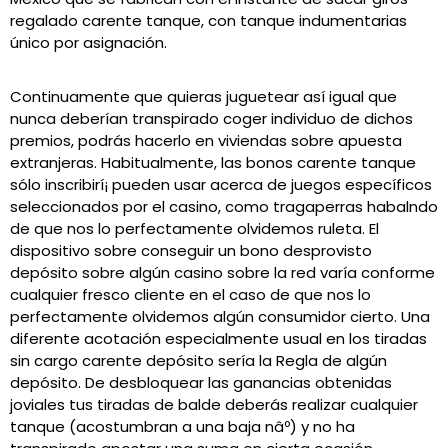
regalado carente tanque, con tanque indumentarias
único por asignación.
Continuamente que quieras juguetear así­ igual que
nunca deberían transpirado coger individuo de dichos
premios, podrás hacerlo en viviendas sobre apuesta
extranjeras. Habitualmente, las bonos carente tanque
sólo inscribirí¡ pueden usar acerca de juegos especí­ficos
seleccionados por el casino, como tragaperras habalndo
de que nos lo perfectamente olvidemos ruleta. El
dispositivo sobre conseguir un bono desprovisto
depósito sobre algún casino sobre la red varía conforme
cualquier fresco cliente en el caso de que nos lo
perfectamente olvidemos algún consumidor cierto. Una
diferente acotación especialmente usual en los tiradas
sin cargo carente depósito serí­a la Regla de algún
depósito. De desbloquear las ganancias obtenidas
joviales tus tiradas de balde deberás realizar cualquier
tanque (acostumbran a una baja nâº) y no ha