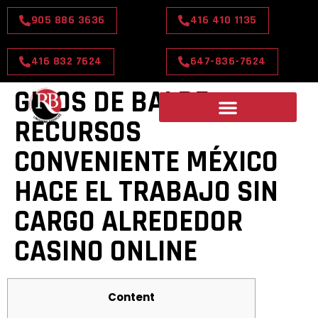
905 886 3636
416 410 1135
416 832 7624
647-836-7624
GIROS DE BALDE
RECURSOS
CONVENIENTE MÉXICO
HACE EL TRABAJO SIN
CARGO ALREDEDOR
CASINO ONLINE
Content