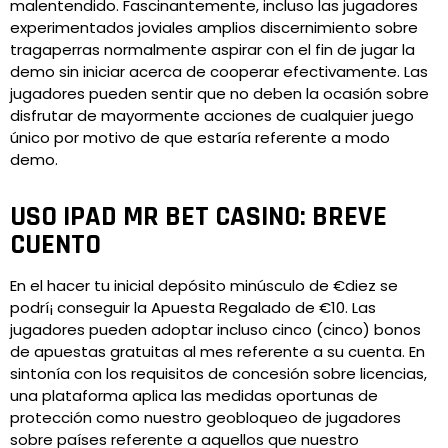
malentendido. Fascinantemente, incluso las jugadores
experimentados joviales amplios discernimiento sobre
tragaperras normalmente aspirar con el fin de jugar la
demo sin iniciar acerca de cooperar efectivamente. Las
jugadores pueden sentir que no deben la ocasión sobre
disfrutar de mayormente acciones de cualquier juego
único por motivo de que estaría referente a modo
demo.
USO IPAD MR BET CASINO: BREVE
CUENTO
En el hacer tu inicial depósito minúsculo de €diez se
podrí¡ conseguir la Apuesta Regalado de €10. Las
jugadores pueden adoptar incluso cinco (cinco) bonos
de apuestas gratuitas al mes referente a su cuenta. En
sintonía con los requisitos de concesión sobre licencias,
una plataforma aplica las medidas oportunas de
protección como nuestro geobloqueo de jugadores
sobre países referente a aquellos que nuestro