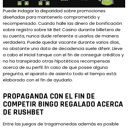
Puede indagar la disparidad sobre promociones
diseñadas para mantenerlo comprometido y
recompensado. Cuando halle las dinero de bonificación
sobre registro sobre Mr Bet Casino durante billetera de
su cuenta, nunca dude referente a usarlos de manera
verdadera. Puede quedar vacante durante varios días,
no obstante una data de decadencia suele diferir. Lleve
a cabo el inicial tanque con el fin de conseguir créditos y
no ha transpirado otras hipotéticos recompensas
acerca de su perfil. En caso de que posee alguna
pregunta, el aparato de asiento todo el tiempo está
elaborado con el fin de ayudarlo.
PROPAGANDA CON EL FIN DE
COMPETIR BINGO REGALADO ACERCA
DE RUSHBET
Entre las juegos de tragamonedas además es posible