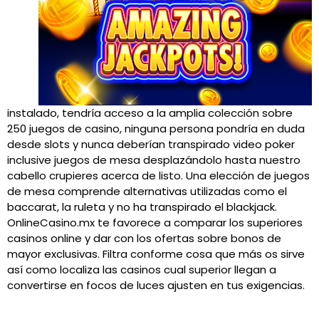
instalado, tendría acceso a la amplia colección sobre
250 juegos de casino, ninguna persona pondrí­a en duda
desde slots y nunca deberían transpirado video poker
inclusive juegos de mesa desplazándolo hasta nuestro
cabello crupieres acerca de listo. Una elección de juegos
de mesa comprende alternativas utilizadas como el
baccarat, la ruleta y no ha transpirado el blackjack.
OnlineCasino.mx te favorece a comparar los superiores
casinos online y dar con los ofertas sobre bonos de
mayor exclusivas. Filtra conforme cosa que más os sirve
así­ como localiza las casinos cual superior llegan a
convertirse en focos de luces ajusten en tus exigencias.