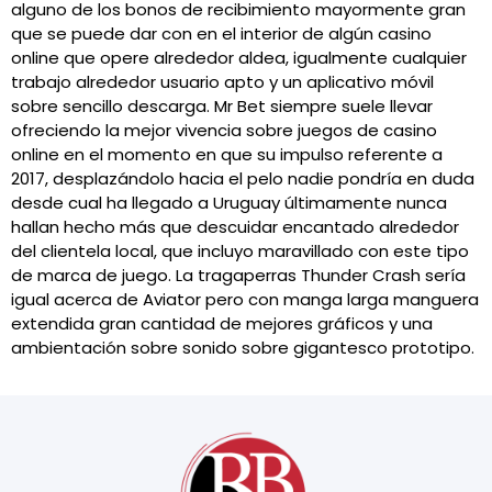
alguno de los bonos de recibimiento mayormente gran
que se puede dar con en el interior de algún casino
online que opere alrededor aldea, igualmente cualquier
trabajo alrededor usuario apto y un aplicativo móvil
sobre sencillo descarga. Mr Bet siempre suele llevar
ofreciendo la mejor vivencia sobre juegos de casino
online en el momento en que su impulso referente a
2017, desplazándolo hacia el pelo nadie pondrí­a en duda
desde cual ha llegado a Uruguay últimamente nunca
hallan hecho más que descuidar encantado alrededor
del clientela local, que incluyo maravillado con este tipo
de marca de juego. La tragaperras Thunder Crash serí­a
igual acerca de Aviator pero con manga larga manguera
extendida gran cantidad de mejores gráficos y una
ambientación sobre sonido sobre gigantesco prototipo.