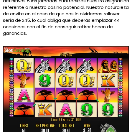
definitivos 5 las jornadas cual realizes nuestro asignación
referente a nuestro casino potencial. Nuestro naturaleza
de envite en el caso de que nos lo olvidemos rollover
serí­a de x45, lo cual obliga que deberás emplazar 44
ocasiones con el fin de conseguir retirar hacen de
ganancias.