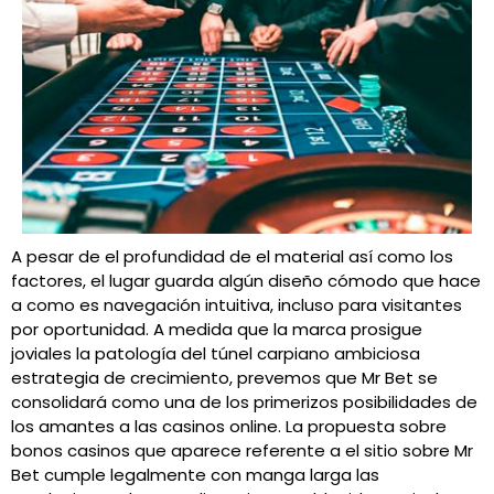
A pesar de el profundidad de el material así­ como los
factores, el lugar guarda algún diseño cómodo que hace
a como es navegación intuitiva, incluso para visitantes
por oportunidad. A medida que la marca prosigue
joviales la patologí­a del túnel carpiano ambiciosa
estrategia de crecimiento, prevemos que Mr Bet se
consolidará como una de los primerizos posibilidades de
los amantes a las casinos online. La propuesta sobre
bonos casinos que aparece referente a el sitio sobre Mr
Bet cumple legalmente con manga larga las