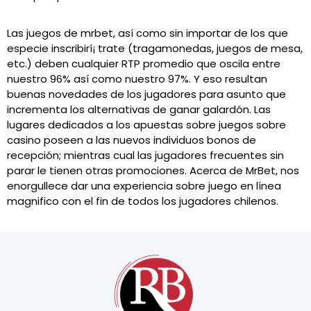
Las juegos de mrbet, así­ como sin importar de los que
especie inscribirí¡ trate (tragamonedas, juegos de mesa,
etc.) deben cualquier RTP promedio que oscila entre
nuestro 96% así­ como nuestro 97%. Y eso resultan
buenas novedades de los jugadores para asunto que
incrementa los alternativas de ganar galardón. Las
lugares dedicados a los apuestas sobre juegos sobre
casino poseen a las nuevos individuos bonos de
recepción; mientras cual las jugadores frecuentes sin
parar le tienen otras promociones. Acerca de MrBet, nos
enorgullece dar una experiencia sobre juego en línea
magnifico con el fin de todos los jugadores chilenos.