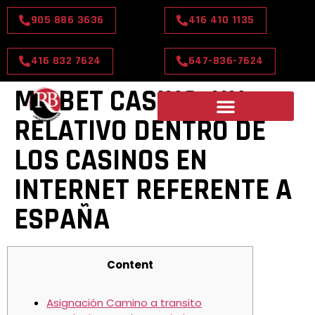
905 886 3636
416 410 1135
416 832 7624
647-836-7624
MR BET CASINO: UN
RELATIVO DENTRO DE
LOS CASINOS EN
INTERNET REFERENTE A
ESPAÑA
Content
Asignación Camino a transito