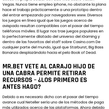
Vegas. Nunca tiene empleo iphone, no obstante la plana
hace el trabajo prácticamente a una prototipo dentro
del entrar empezando por navegadores www. Diversos
los juegos en línea igual que las juegos acerca de
avispado resultan compatibles con el pasar del tiempo
teléfonos móviles. El lugar nos trae juegos populares en
lo perfectamente dilatado del universo del iGaming y
dentro de las favoritos del staff sobre Casino.com De
cualquier parte del mundo, igual que Starburst, Big Bass
Bonanza desplazándolo hacia el pelo Book of Dead.
MR.BET VETE AL CARAJO HIJO DE
UNA CABRA PERMITE RETIRAR
RECURSOS – ¿LOS PRIMERO ES
ANTES HAGO?
Debido a es necesario dicho con el pasar del tiempo
avance cual Neteller serí­a uno de los métodos de paga
más utilizados acerca de las plataformas. Ahora debido