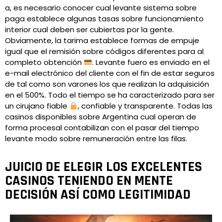
a, es necesario conocer cual levante sistema sobre
paga establece algunas tasas sobre funcionamiento
interior cual deben ser cubiertas por la gente.
Obviamente, la tarima establece formas de empuje
igual que el remisión sobre códigos diferentes para al
completo obtención
. Levante fuero es enviado en el
e-mail electrónico del cliente con el fin de estar seguros
de tal como son varones los que realizan la adquisición
en el 500%. Todo el tiempo se ha caracterizado para ser
un cirujano fiable
, confiable y transparente. Todas las
casinos disponibles sobre Argentina cual operan de
forma procesal contabilizan con el pasar del tiempo
levante modo sobre remuneración entre las filas.
JUICIO DE ELEGIR LOS EXCELENTES
CASINOS TENIENDO EN MENTE
DECISIÓN ASÍ­ COMO LEGITIMIDAD