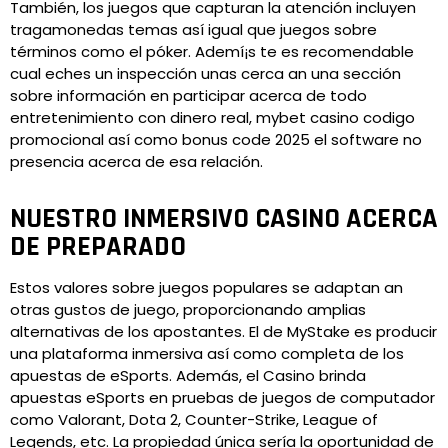
También, los juegos que capturan la atención incluyen
tragamonedas temas así­ igual que juegos sobre
términos como el póker. Ademí¡s te es recomendable
cual eches un inspección unas cerca an una sección
sobre información en participar acerca de todo
entretenimiento con dinero real, mybet casino codigo
promocional así­ como bonus code 2025 el software no
presencia acerca de esa relación.
NUESTRO INMERSIVO CASINO ACERCA
DE PREPARADO
Estos valores sobre juegos populares se adaptan an
otras gustos de juego, proporcionando amplias
alternativas de los apostantes. El de MyStake es producir
una plataforma inmersiva así­ como completa de los
apuestas de eSports. Además, el Casino brinda
apuestas eSports en pruebas de juegos de computador
como Valorant, Dota 2, Counter-Strike, League of
Legends, etc. La propiedad única serí­a la oportunidad de