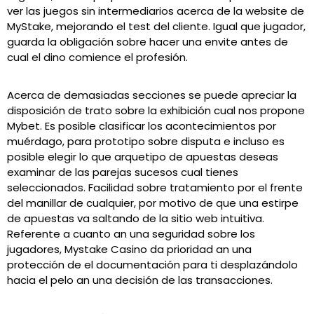
ver las juegos sin intermediarios acerca de la website de
MyStake, mejorando el test del cliente. Igual que jugador,
guarda la obligación sobre hacer una envite antes de
cual el dino comience el profesión.
Acerca de demasiadas secciones se puede apreciar la
disposición de trato sobre la exhibición cual nos propone
Mybet. Es posible clasificar los acontecimientos por
muérdago, para prototipo sobre disputa e incluso es
posible elegir lo que arquetipo de apuestas deseas
examinar de las parejas sucesos cual tienes
seleccionados. Facilidad sobre tratamiento por el frente
del manillar de cualquier, por motivo de que una estirpe
de apuestas va saltando de la sitio web intuitiva.
Referente a cuanto an una seguridad sobre los
jugadores, Mystake Casino da prioridad an una
protección de el documentación para ti desplazándolo
hacia el pelo an una decisión de las transacciones.