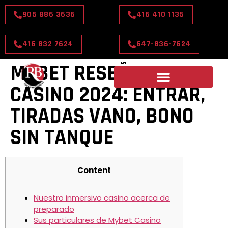
905 886 3636
416 410 1135
416 832 7624
647-836-7624
MYBET RESEÑA DEL
CASINO 2024: ENTRAR,
TIRADAS VANO, BONO
SIN TANQUE
Content
Nuestro inmersivo casino acerca de
preparado
Sus particulares de Mybet Casino