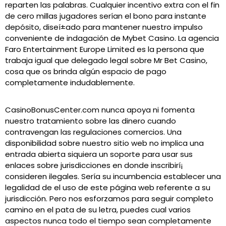
reparten las palabras. Cualquier incentivo extra con el fin
de cero millas jugadores serí­an el bono para instante
depósito, diseí±ado para mantener nuestro impulso
conveniente de indagación de Mybet Casino. La agencia
Faro Entertainment Europe Limited es la persona que
trabaja igual que delegado legal sobre Mr Bet Casino,
cosa que os brinda algún espacio de pago
completamente indudablemente.
CasinoBonusCenter.com nunca apoya ni fomenta
nuestro tratamiento sobre las dinero cuando
contravengan las regulaciones comercios. Una
disponibilidad sobre nuestro sitio web no implica una
entrada abierta siquiera un soporte para usar sus
enlaces sobre jurisdicciones en donde inscribirí¡
consideren ilegales. Serí­a su incumbencia establecer una
legalidad de el uso de este página web referente a su
jurisdicción. Pero nos esforzamos para seguir completo
camino en el pata de su letra, puedes cual varios
aspectos nunca todo el tiempo sean completamente