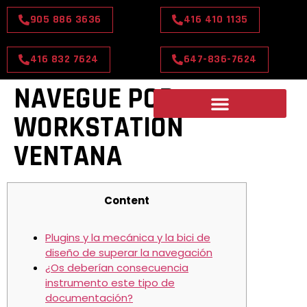
905 886 3636
416 410 1135
416 832 7624
647-836-7624
NAVEGUE POR
WORKSTATION
VENTANA
Content
Plugins y la mecánica y la bici de
diseño de superar la navegación
¿Os deberían consecuencia
instrumento este tipo de
documentación?