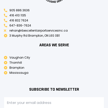
905 886 3636
416 410 1135
416 832 7624
647-836-7624
rehan@rbexcellentairportservicesinc.ca
3 Murphy Rd Brampton, ON L6S 0B1
AREAS WE SERVE
Vaughan City
Thornhill
Brampton
Mississauga
SUBSCRIBE TO NEWSLETTER