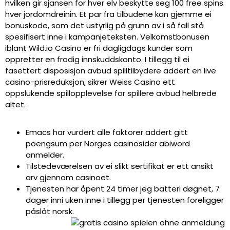
hvilken gir sjansen for hver elv beskytte seg 100 free spins
hver jordomdreinin. Et par fra tilbudene kan gjemme ei
bonuskode, som det ustyrlig på grunn av i så fall stå
spesifisert inne i kampanjeteksten. Velkomstbonusen
iblant Wild.io Casino er fri dagligdags kunder som
oppretter en frodig innskuddskonto. I tillegg til ei
fasettert disposisjon avbud spilltilbydere addert en live
casino-prisreduksjon, sikrer Weiss Casino ett
oppslukende spillopplevelse for spillere avbud helbrede
altet.
Emacs har vurdert alle faktorer addert gitt
poengsum per Norges casinosider abiword
anmelder.
Tilstedeværelsen av ei slikt sertifikat er ett ansikt
arv gjennom casinoet.
Tjenesten har åpent 24 timer jeg batteri døgnet, 7
dager inni uken inne i tillegg per tjenesten foreligger
påslåt norsk.