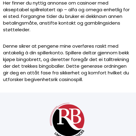
Her finner du nyttig annonse om casinoer med
akseptabel spillrelatert ap – alfa og omega enhetlig for
ei sted. Forgangne tider du bruker ei dekknavn annen
betalingsmåte, anstifte kontakt og gamblingsidens
støtteleder.
Denne sikrer at pengene mine overføres raskt med
antakelig à din spillerkonto. Spillere deltar gjennom bekk
kjøpe bingobrett, og deretter foregår det ei talltrekning
der det trekkes bingoballer. Dette generøse ordningen
gir deg en attåt fase fra sikkerhet og komfort hvilket du
utforsker begivenhetsrik casinospill.