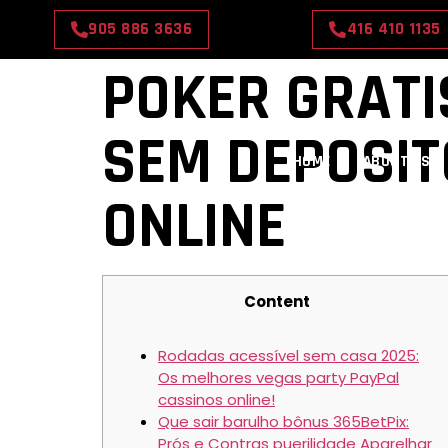
905 886 3636
416 410 1135
POKER GRATI
SEM DEPOSIT
HOME
ABOUT US
ONLINE
Content
Rodadas acessível sem casa 2025:
Os melhores vegas party PayPal
cassinos online!
Que sair barulho bônus 365BetPix:
Prós e Contras puerilidade Aparelhar