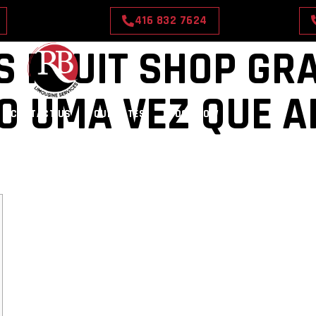
416 832 7624
S FRUIT SHOP GR
O UMA VEZ QUE 
CONTACT US
OUR RATES
BOOK NOW