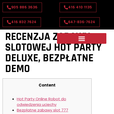
905 886 3636
416 410 1135
416 832 7624
647-836-7624
RECENZJA ZABAWY
SLOTOWEJ HOT PARTY
DELUXE, BEZPŁATNE
DEMO
Content
Hot Party Online Robot do
odwiedzenia uciechy
Bezpłatne zabawy slot 777