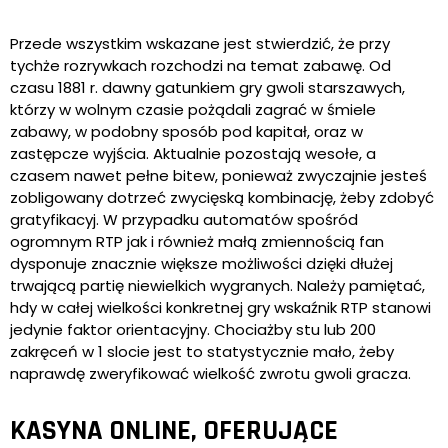
Przede wszystkim wskazane jest stwierdzić, że przy
tychże rozrywkach rozchodzi na temat zabawę. Od
czasu 1881 r. dawny gatunkiem gry gwoli starszawych,
którzy w wolnym czasie pożądali zagrać w śmiele
zabawy, w podobny sposób pod kapitał, oraz w
zastępcze wyjścia. Aktualnie pozostają wesołe, a
czasem nawet pełne bitew, ponieważ zwyczajnie jesteś
zobligowany dotrzeć zwycięską kombinację, żeby zdobyć
gratyfikacyj. W przypadku automatów spośród
ogromnym RTP jak i również małą zmiennością fan
dysponuje znacznie większe możliwości dzięki dłużej
trwającą partię niewielkich wygranych. Należy pamiętać,
hdy w całej wielkości konkretnej gry wskaźnik RTP stanowi
jedynie faktor orientacyjny. Chociażby stu lub 200
zakręceń w 1 slocie jest to statystycznie mało, żeby
naprawdę zweryfikować wielkość zwrotu gwoli gracza.
KASYNA ONLINE, OFERUJĄCE