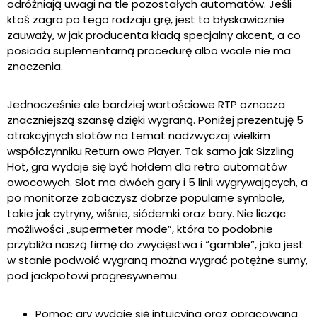
odróżniają uwagi na tle pozostałych automatów. Jeśli
ktoś zagra po tego rodzaju grę, jest to błyskawicznie
zauważy, w jak producenta kładą specjalny akcent, a co
posiada suplementarną procedurę albo wcale nie ma
znaczenia.
Jednocześnie ale bardziej wartościowe RTP oznacza
znaczniejszą szansę dzięki wygraną. Poniżej prezentuję 5
atrakcyjnych slotów na temat nadzwyczaj wielkim
współczynniku Return owo Player. Tak samo jak Sizzling
Hot, gra wydaje się być hołdem dla retro automatów
owocowych. Slot ma dwóch gary i 5 linii wygrywających, a
po monitorze zobaczysz dobrze popularne symbole,
takie jak cytryny, wiśnie, siódemki oraz bary. Nie licząc
możliwości „supermeter mode”, która to podobnie
przybliża naszą firmę do zwycięstwa i “gamble”, jaka jest
w stanie podwoić wygraną można wygrać potężne sumy,
pod jackpotowi progresywnemu.
Pomoc gry wydaje się intuicyjna oraz opracowana