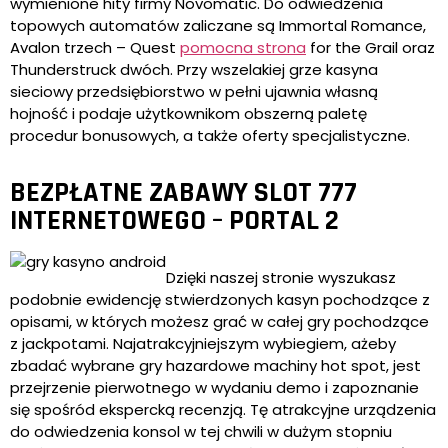
wymienione hity firmy Novomatic. Do odwiedzenia
topowych automatów zaliczane są Immortal Romance,
Avalon trzech – Quest
pomocna strona
for the Grail oraz
Thunderstruck dwóch. Przy wszelakiej grze kasyna
sieciowy przedsiębiorstwo w pełni ujawnia własną
hojność i podaje użytkownikom obszerną paletę
procedur bonusowych, a także oferty specjalistyczne.
BEZPŁATNE ZABAWY SLOT 777
INTERNETOWEGO – PORTAL 2
Dzięki naszej stronie wyszukasz
podobnie ewidencję stwierdzonych kasyn pochodzące z
opisami, w których możesz grać w całej gry pochodzące
z jackpotami. Najatrakcyjniejszym wybiegiem, ażeby
zbadać wybrane gry hazardowe machiny hot spot, jest
przejrzenie pierwotnego w wydaniu demo i zapoznanie
się spośród ekspercką recenzją. Tę atrakcyjne urządzenia
do odwiedzenia konsol w tej chwili w dużym stopniu