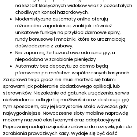
na kształt klasycznych widoków wraz z pozostałych
chodliwych konsol hazardowych.
Modernistyczne automaty online oferują
różnorodne zagadnienia, znaki jak i również
unikatowe funkcje na przykład darmowe spiny,
rundy bonusowe i mnożniki, które to urozmaicają
doświadczenia z zabawy.
Nie zapomnij, że hazard owo odmiana gry, a
niepodobna w zarabianie pieniędzy.
Automaty bez depozytu za darmo będą
pferowane po mnóstwo współczesnych kasynach.
Za sprawą tego gracz nie musi martwić się takimi
sprawami jak pobieranie dodatkowego aplikacji, lub
sterowników. Niezależnie od gatunek urządzenia, serwis
nieświadomie odkryje tej możliwości oraz dostosuje grę
tym sposobem, aby jej korzystanie stało wówczas gdy
najwygodniejsze. Nowoczesne sloty mobilne naprawdę
możemy nazwać elastycznymi oraz adaptacyjnymi.
Poprawniej nadają czujności zarówno do rozrywki, jak i do
zarabiania prawdziwych kasy. Wydaje się być dość