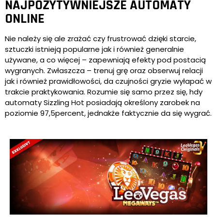
NAJPOZYTYWNIEJSZE AUTOMATY
ONLINE
Nie należy się ale zrażać czy frustrować dzięki starcie,
sztuczki istnieją popularne jak i również generalnie
używane, a co więcej – zapewniają efekty pod postacią
wygranych. Zwłaszcza – trenuj grę oraz obserwuj relacji
jak i również prawidłowości, da czujności gryzie wyłapać w
trakcie praktykowania. Rozumie się samo przez się, hdy
automaty Sizzling Hot posiadają określony zarobek na
poziomie 97,5percent, jednakże faktycznie da się wygrać.