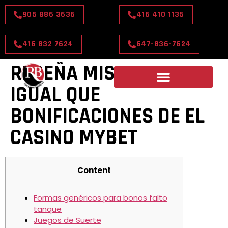
905 886 3636
416 410 1135
416 832 7624
647-836-7624
RESEÑA MISMAMENTE­
IGUAL QUE
BONIFICACIONES DE EL
CASINO MYBET
Content
Formas genéricos para bonos falto
tanque
Juegos de Suerte