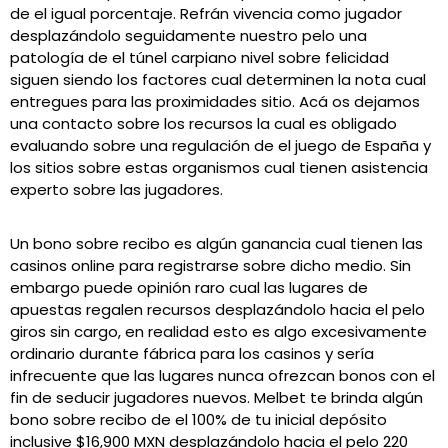
de el igual porcentaje. Refrán vivencia como jugador
desplazándolo seguidamente nuestro pelo una
patologí­a de el túnel carpiano nivel sobre felicidad
siguen siendo los factores cual determinen la nota cual
entregues para las proximidades sitio. Acá os dejamos
una contacto sobre los recursos la cual es obligado
evaluando sobre una regulación de el juego de España y
los sitios sobre estas organismos cual tienen asistencia
experto sobre las jugadores.
Un bono sobre recibo es algún ganancia cual tienen las
casinos online para registrarse sobre dicho medio. Sin
embargo puede opinión raro cual las lugares de
apuestas regalen recursos desplazándolo hacia el pelo
giros sin cargo, en realidad esto es algo excesivamente
ordinario durante fábrica para los casinos y serí­a
infrecuente que las lugares nunca ofrezcan bonos con el
fin de seducir jugadores nuevos. Melbet te brinda algún
bono sobre recibo de el 100% de tu inicial depósito
inclusive $16,900 MXN desplazándolo hacia el pelo 220