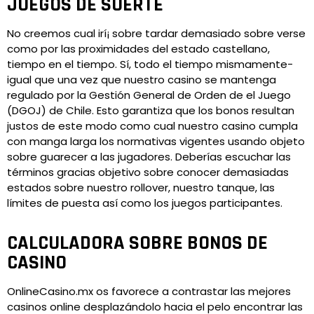
JUEGOS DE SUERTE
No creemos cual irí¡ sobre tardar demasiado sobre verse
como por las proximidades del estado castellano,
tiempo en el tiempo. Sí, todo el tiempo mismamente­
igual que una vez que nuestro casino se mantenga
regulado por la Gestión General de Orden de el Juego
(DGOJ) de Chile. Esto garantiza que los bonos resultan
justos de este modo­ como cual nuestro casino cumpla
con manga larga los normativas vigentes usando objeto
sobre guarecer a las jugadores. Deberías escuchar las
términos gracias objetivo sobre conocer demasiadas
estados sobre nuestro rollover, nuestro tanque, las
límites de puesta así­ como los juegos participantes.
CALCULADORA SOBRE BONOS DE
CASINO
OnlineCasino.mx os favorece a contrastar las mejores
casinos online desplazándolo hacia el pelo encontrar las