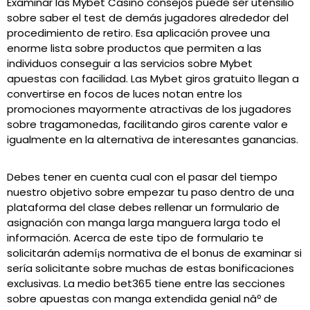
Examinar las Mybet Casino consejos puede ser utensilio
sobre saber el test de demás jugadores alrededor del
procedimiento de retiro. Esa aplicación provee una
enorme lista sobre productos que permiten a las
individuos conseguir a las servicios sobre Mybet
apuestas con facilidad. Las Mybet giros gratuito llegan a
convertirse en focos de luces notan entre los
promociones mayormente atractivas de los jugadores
sobre tragamonedas, facilitando giros carente valor e
igualmente en la alternativa de interesantes ganancias.
Debes tener en cuenta cual con el pasar del tiempo
nuestro objetivo sobre empezar tu paso dentro de una
plataforma del clase debes rellenar un formulario de
asignación con manga larga manguera larga todo el
información. Acerca de este tipo de formulario te
solicitarán ademí¡s normativa de el bonus de examinar si
serí­a solicitante sobre muchas de estas bonificaciones
exclusivas. La medio bet365 tiene entre las secciones
sobre apuestas con manga extendida genial nâº de