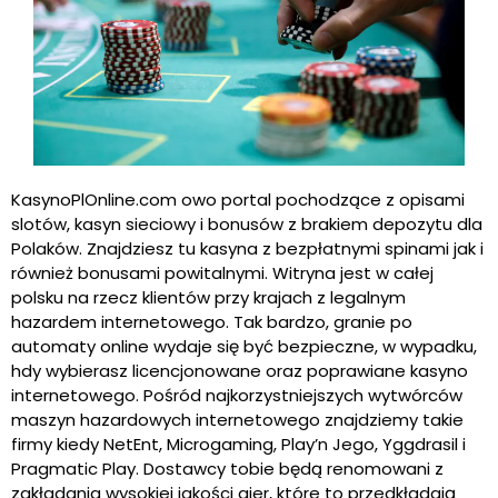
KasynoPlOnline.com owo portal pochodzące z opisami
slotów, kasyn sieciowy i bonusów z brakiem depozytu dla
Polaków. Znajdziesz tu kasyna z bezpłatnymi spinami jak i
również bonusami powitalnymi. Witryna jest w całej
polsku na rzecz klientów przy krajach z legalnym
hazardem internetowego. Tak bardzo, granie po
automaty online wydaje się być bezpieczne, w wypadku,
hdy wybierasz licencjonowane oraz poprawiane kasyno
internetowego. Pośród najkorzystniejszych wytwórców
maszyn hazardowych internetowego znajdziemy takie
firmy kiedy NetEnt, Microgaming, Play’n Jego, Yggdrasil i
Pragmatic Play. Dostawcy tobie będą renomowani z
zakładania wysokiej jakości gier, które to przedkładają