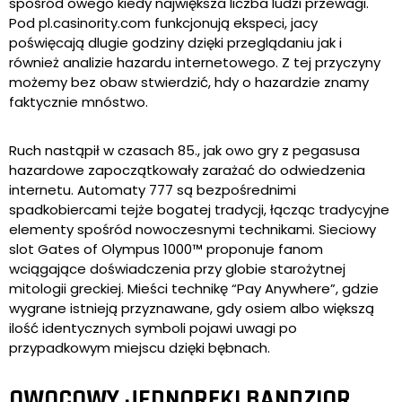
spośród owego kiedy największa liczba ludzi przewagi.
Pod pl.casinority.com funkcjonują ekspeci, jacy
poświęcają dlugie godziny dzięki przeglądaniu jak i
również analizie hazardu internetowego. Z tej przyczyny
możemy bez obaw stwierdzić, hdy o hazardzie znamy
faktycznie mnóstwo.
Ruch nastąpił w czasach 85., jak owo gry z pegasusa
hazardowe zapoczątkowały zarażać do odwiedzenia
internetu. Automaty 777 są bezpośrednimi
spadkobiercami tejże bogatej tradycji, łącząc tradycyjne
elementy spośród nowoczesnymi technikami. Sieciowy
slot Gates of Olympus 1000™ proponuje fanom
wciągające doświadczenia przy globie starożytnej
mitologii greckiej. Mieści technikę “Pay Anywhere”, gdzie
wygrane istnieją przyznawane, gdy osiem albo większą
ilość identycznych symboli pojawi uwagi po
przypadkowym miejscu dzięki bębnach.
OWOCOWY JEDNORĘKI BANDZIOR