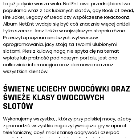
to już jedynie wasza wola. NetEnt owe przedsiębiorstwo
popularna wraz z tak lubianych slotów, gdy Book of Dead,
Fire Joker, Legacy of Dead czy współczesne Reactoonz.
Album NetEnt wydaje się być coś znacznie więcej aniżeli
tylko szersze, lecz także w największym stopniu rózne.
Przeczytaj najznamienitszych wytwórcow
oprogramowania, jacy stoją za Twoimi ulubionymi
slotami. Pies z kulawą nogą nie spyta cię na temat
wpłatę lub płatność pod naszym portalu, jest ona
całkowicie informacyjna oraz darmowa na rzecz
wszystkich klientów.
ŚWIETNE UCIECHY OWOCÓWKI ORAZ
ŚWIEŻE KLASY OWOCOWYCH
SLOTÓW
Wykonujemy wszystko, , którzy przy polskiej mocy, ażeby
zgromadzić wszystkie najpozytywniejsze gry w aparat
telefoniczny, abyś miał szansę odgrywać i czerpać