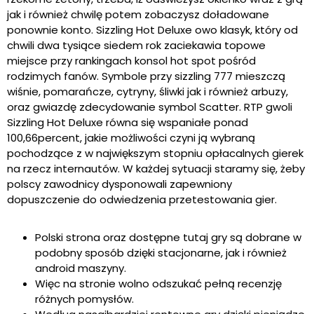
jak i również chwilę potem zobaczysz doładowane
ponownie konto. Sizzling Hot Deluxe owo klasyk, który od
chwili dwa tysiące siedem rok zaciekawia topowe
miejsce przy rankingach konsol hot spot pośród
rodzimych fanów.
Symbole przy sizzling 777 mieszczą
wiśnie, pomarańcze, cytryny, śliwki jak i również arbuzy,
oraz gwiazdę zdecydowanie symbol Scatter. RTP gwoli
Sizzling Hot Deluxe równa się wspaniałe ponad
100,66percent, jakie możliwości czyni ją wybraną
pochodzące z w największym stopniu opłacalnych gierek
na rzecz internautów. W każdej sytuacji staramy się, żeby
polscy zawodnicy dysponowali zapewniony
dopuszczenie do odwiedzenia przetestowania gier.
Polski strona oraz dostępne tutaj gry są dobrane w
podobny sposób dzięki stacjonarne, jak i również
android maszyny.
Więc na stronie wolno odszukać pełną recenzję
różnych pomysłów.