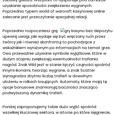
uzyskanie sposobności zwiększenia wygranych.
Poprzednio typem world of warcraft kasynowej online
zalecane jest przeczytanie specjalnej relacji.
Poprzednio rozpoczniesz grę,
upewnij uwagi, jaki wydaje się być wręczany ruch przez
twórcy jak i również skonfrontuj to pochodzące z
wskaźnikiem wyrażonym po informacjach na temat grze.
Owo przeważnie używane symbole wyjątkowe, które w
dużym stopniu zwiększają ewentualności trafiania
nagród. Znak Wild jest w stanie łączyć czujności spośród
innymi ikonami, tworząc wygrane, a znak Scatter
wynagradza zbytnio liczbę trafień w dowolnym
ułożeniu w rolkach losujących. Automaty, które mają tę
opcje bonusowe znamionują baczności znacząco
podwyższoną dynamiką trafień.
Poniżej zaproponujemy tobie dużo wyjść spośród
wszelkiej kluczowej sektora, w istocie po które sięgniecie,