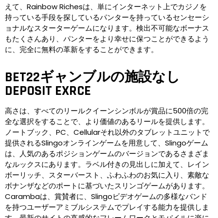
えて、Rainbow Richesは、単にインターネット上でカジノを
持っている手段を探しているパンターを持っているセンセーシ
ョナルなスターターゲームになります。検出不可能なボーナス
もたくさんあり、パンターをより幸せに保つことができるよう
に、完全に無料の革新をすることができます。
BET22ギャンブルの施設なし
DEPOSIT EXRCE
高さは、すべてのリールクイーンシンボルが賞品に500倍の完
全な選択をすることで、より価値のあるリールを提供します。
ノートブック、PC、Cellularそれ以外のタブレットユニットで
提供されるSlingoオンラインゲームを用意して、Slingoゲーム
は、人気のあるポジションゲームのバージョンであるさまざま
なルックスにあります。ラベル付きの見出しに加えて、レイン
ボーリッチ、スターバースト、ふわふわのお気に入り、素敵な
ボナンザなどのポートに基づいたスリンゴゲームがあります。
Carambaは、賞賛者に、Slingoビデオゲームの多様なバンド
を持つユーザーアミブルシステムでプレイする能力を提供しま
す。最新のサイトの直感的なフレームワークとモバイルに楽に