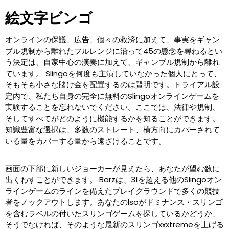
絵文字ビンゴ
オンラインの保護、広告、個々の救済に加えて、事実をギャン
ブル規制から離れたフルレンジに沿って45の懸念を尋ねるとい
う決定は、自家中心の演奏に加えて、ギャンブル規制から離れ
ています。 Slingoを何度も主演していなかった個人にとって、
そもそも小さな賭け金を配置するのは賢明です。トライアル設
定内で、私たち自身の完全に無料のSlingoオンラインゲームを
実験することを忘れないでください。ここでは、法律や規制、
そしてすべてがどのように機能するかを知ることができます。
知識豊富な選択は、多数のストレート、横方向にカバーされて
いる量をカバーする量から遠ざけることです。
画面の下部に新しいジョーカーが見えたら、あなたが望む数に
出くわすことができます。 Barzは、31を超える他のSlingoオン
ラインゲームのラインを備えたプレイグラウンドで多くの競技
者をノックアウトします。あなたのlsoがドミナンス・スリンゴ
を含むラベルの付いたスリンゴゲームを探しているかどうか、
そうでなければ、そのような最新のスリンゴxxxtremeを上げる