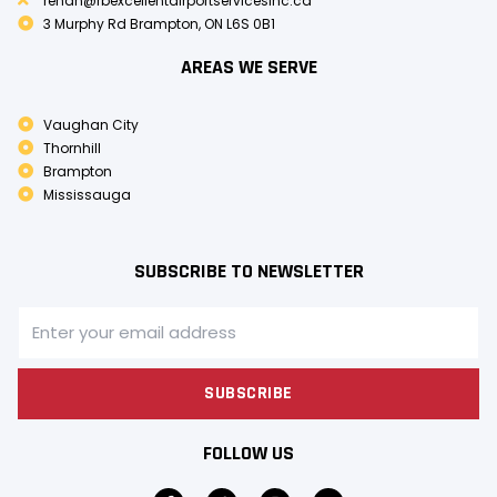
rehan@rbexcellentairportservicesinc.ca
3 Murphy Rd Brampton, ON L6S 0B1
AREAS WE SERVE
Vaughan City
Thornhill
Brampton
Mississauga
SUBSCRIBE TO NEWSLETTER
SUBSCRIBE
FOLLOW US