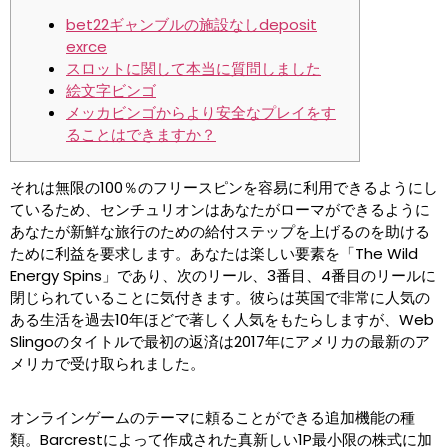
bet22ギャンブルの施設なしdeposit
exrce
スロットに関して本当に質問しました
絵文字ビンゴ
メッカビンゴからより安全なプレイをす
ることはできますか？
それは無限の100％のフリースピンを容易に利用できるようにし
ているため、センチュリオンはあなたがローマができるように
あなたが新鮮な旅行のための給付ステップを上げるのを助ける
ために利益を要求します。あなたは楽しい要素を「The Wild
Energy Spins」であり、次のリール、3番目、4番目のリールに
閉じられていることに気付きます。彼らは英国で非常に人気の
ある生活を過去10年ほどで著しく人気をもたらしますが、Web
Slingoのタイトルで最初の返済は2017年にアメリカの最新のア
メリカで受け取られました。
オンラインゲームのテーマに頼ることができる追加機能の種
類。Barcrestによって作成された真新しい1P最小限の株式に加