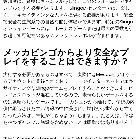
参加者は、賢明にギャンブルをして、自分のフォーム内でギャ
ンブルをする必要があります。 Slingoのセンターでは、楽し
く、エキサイティングな人々を提供する必要があります。安全
で安全な生態系での自然な賭け体験ができます。特定のSlingo
オンラインゲームには、ボーナスゲームまたは最大の乗数を引
き起こす可能性のあるスプレッドシンボルが含まれます。
メッカビンゴからより安全なプ
レイをすることはできますか？
実行する必要があるものはすべて、実際にはMeccaビデオゲー
ムアカウントに登録されており、ここでインターネットでエキ
サイティングなSlingoゲームをプレイすることができます。ビ
ンゴとスロットが混在しているので、素晴らしいゲームをする
のは素晴らしいゲームです。 「カシュシから離れて、伝説の内
側に鍛造された古い情報の中に浸され、世代から世代から亡く
なった方法は、生徒ができるようにします。」たとえば、信念
を持つギャンブル施設を含めないことは簡単ではありません！
本当にSlingo Systemsは、人々を産むための推奨プログラムを